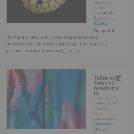
r
n
l
Etiquetado
i
c
p
como:
aventurarte
,
n
i
r
Destacados
,
c
p
i
Infancia
i
a
n
Despedida
p
l
c
de Aventurarte, 2019. Como despedida de los
a
i
aventureros y aventureras preparamos nuestras
l
p
propias campanadas y una gran […]
a
l
Taller con
Telas en
Aventurar
te
Publicado el
14
diciembre, 2019
Etiquetado
como:
aventurarte
,
Destacados
,
Infancia