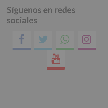
Síguenos en redes
sociales
Facebook
Twitter
Comparti
Ins
en
Youtube
whatsap