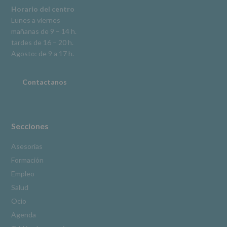
explica
Horario del centro
en
Lunes a viernes
la
mañanas de 9 – 14 h.
información
tardes de 16 – 20 h.
adicional.
Información
Agosto: de 9 a 17 h.
adicional
:
Puede
consultar
Contactanos
el
apartado
Aquí
Protegemos
tus
Secciones
Datos
de
Asesorías
nuestra
Formación
página
web:
Empleo
www.alcobendas.org
Salud
*
Ocio
Obligatorio
Agenda