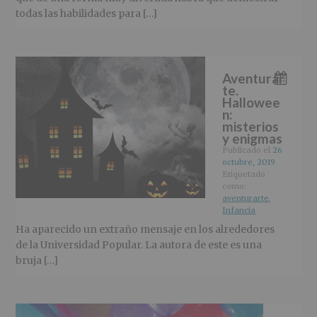
todas las habilidades para […]
Aventurar
te.
Hallowee
n:
misterios
y enigmas
Publicado el
26
octubre, 2019
Etiquetado
como:
aventurarte
,
Infancia
Ha aparecido un extraño mensaje en los alrededores
de la Universidad Popular. La autora de este es una
bruja […]