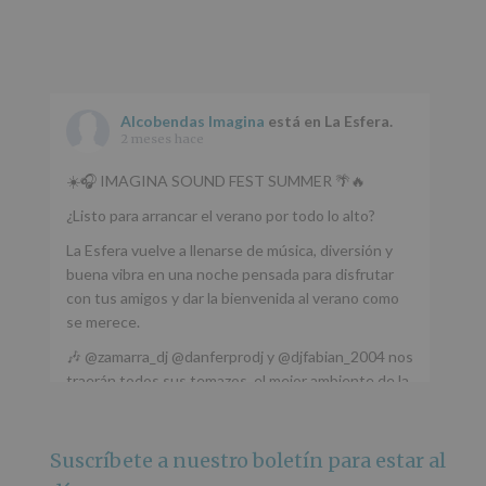
Alcobendas Imagina
está en La Esfera.
2 meses hace
☀️🎧 IMAGINA SOUND FEST SUMMER 🌴🔥
¿Listo para arrancar el verano por todo lo alto?
La Esfera vuelve a llenarse de música, diversión y
buena vibra en una noche pensada para disfrutar
con tus amigos y dar la bienvenida al verano como
se merece.
🎶 @zamarra_dj @danferprodj y @djfabian_2004 nos
traerán todos sus temazos, el mejor ambiente de la
ciudad y un plan que no te puedes perder.
🌅 Porque este
...
Ver más
Suscríbete a nuestro boletín para estar al
Foto