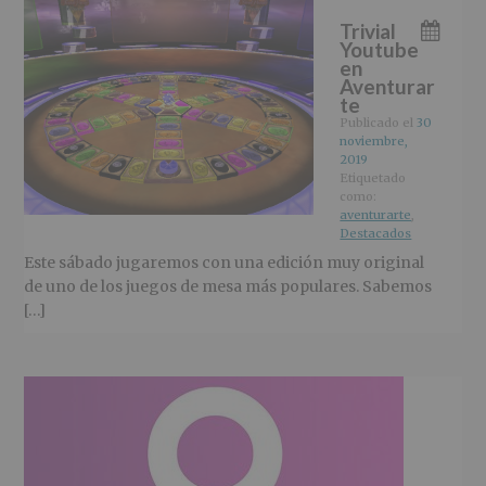
Trivial
Youtube
en
Aventurar
te
Publicado el
30
noviembre,
2019
Etiquetado
como:
aventurarte
,
Destacados
Este sábado jugaremos con una edición muy original
de uno de los juegos de mesa más populares. Sabemos
[…]