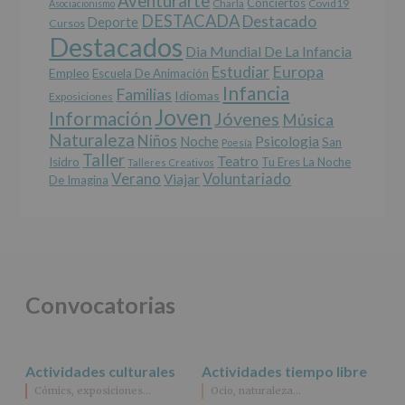
Aventurarte
Conciertos
Charla
Covid19
Asociacionismo
DESTACADA
Destacado
Deporte
Cursos
Destacados
Dia Mundial De La Infancia
Europa
Estudiar
Empleo
Escuela De Animación
Infancia
Familias
Idiomas
Exposiciones
Joven
Información
Jóvenes
Música
Naturaleza
Niños
Noche
Psicologia
San
Poesía
Taller
Teatro
Isidro
Tu Eres La Noche
Talleres Creativos
Verano
Voluntariado
Viajar
De Imagina
Convocatorias
Actividades culturales
Actividades tiempo libre
Cómics, exposiciones…
Ocio, naturaleza…