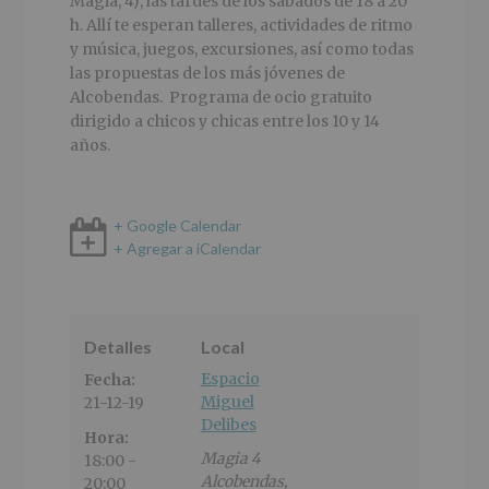
Magia, 4), las tardes de los sábados de 18 a 20
h. Allí te esperan talleres, actividades de ritmo
y música, juegos, excursiones, así como todas
las propuestas de los más jóvenes de
Alcobendas. Programa de ocio gratuito
dirigido a chicos y chicas entre los 10 y 14
años.
+ Google Calendar
+ Agregar a iCalendar
Detalles
Local
Espacio
Fecha:
Miguel
21-12-19
Delibes
Hora:
Magia 4
18:00 -
Alcobendas
,
20:00