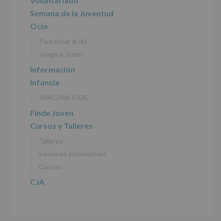
principal
Voluntariado
tratamiento
de
Semana de la Juventud
los
Ocio
datos
personales
Para estar al día
recogidos:
Imagina Joven
INFORMACIÓN
Información
SOBRE
Infancia
PROTECCIÓN
DE
IMAGINA KIDS
DATOS
(REGLAMENTO
Finde Joven
EUROPEO
Cursos y Talleres
2016/679
de
Talleres
27
abril
Sesiones informativas
de
Cursos
2016)
CJA
Responsable
:
AYUNTAMIENTO
DE
ALCOBENDAS.