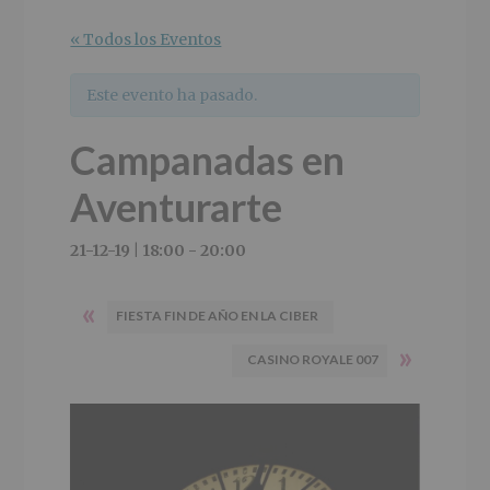
r
n
l
i
c
p
« Todos los Eventos
n
i
r
c
p
i
Este evento ha pasado.
i
a
n
p
l
c
Campanadas en
a
i
l
p
Aventurarte
a
l
21-12-19 | 18:00
-
20:00
«
FIESTA FIN DE AÑO EN LA CIBER
»
CASINO ROYALE 007