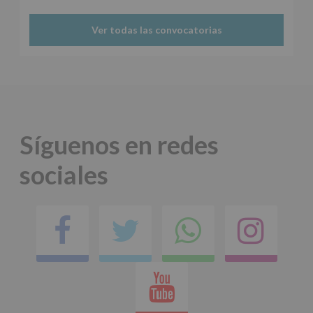
tus
Datos
Ver todas las convocatorias
de
nuestra
página
web:
www.alcobendas.org
*
Obligatorio
Síguenos en redes
sociales
Facebook
Twitter
Comparti
Ins
en
Youtube
whatsap