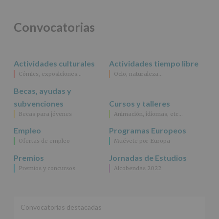
legal.
Derechos:
De
Convocatorias
acceso,
rectificación,
supresión,
así
Actividades culturales
Actividades tiempo libre
como
Cómics, exposiciones…
Ocio, naturaleza…
otros
derechos,
Becas, ayudas y
según
se
subvenciones
Cursos y talleres
explica
Becas para jóvenes
Animación, idiomas, etc…
en
la
Empleo
Programas Europeos
información
Ofertas de empleo
Muévete por Europa
adicional.
Información
Premios
Jornadas de Estudios
adicional
:
Premios y concursos
Alcobendas 2022
Puede
consultar
el
apartado
Aquí
Convocatorias destacadas
Protegemos