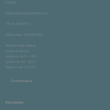
España
acceso,
rectificación,
oij@imagina.alcobendas.org
supresión,
así
como
Tlf. 91 659 09 57
otros
derechos,
WhatsApp: 674 609 503
según
se
explica
Horario del centro
en
Lunes a viernes
la
mañanas de 9 – 14 h.
información
tardes de 16 – 20 h.
adicional.
Información
Agosto: de 9 a 17 h.
adicional
:
Puede
consultar
Contactanos
el
apartado
Aquí
Protegemos
tus
Secciones
Datos