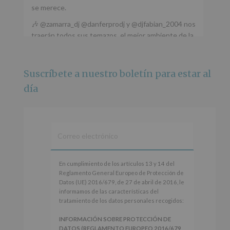
se merece.
🎶 @zamarra_dj @danferprodj y @djfabian_2004 nos
traerán todos sus temazos, el mejor ambiente de la
ciudad y un plan que no te puedes perder.
🌅 Porque este
...
Ver más
Suscríbete a nuestro boletín para estar al
Foto
día
Ver en Facebook
·
Compartir
Alcobendas Imagina
está en Recinto
Ferial De Alcobendas.
3 meses hace
IMAGINA SOUND SAN ISDRO
En
En cumplimiento de los artículos 13 y 14 del
cumplimiento
Reglamento General Europeo de Protección de
Esta noche la Zona Joven saltará a ritmo de
de
Datos (UE) 2016/679, de 27 de abril de 2016, le
@s.hidalgo.v y @joel_jowe
los
informamos de las características del
artículos
tratamiento de los datos personales recogidos:
Dos fantásticas novedades para disfrutar sin parar.
13
y
INFORMACIÓN SOBRE PROTECCIÓN DE
📍 Zona Joven
14
DATOS (REGLAMENTO EUROPEO 2016/679