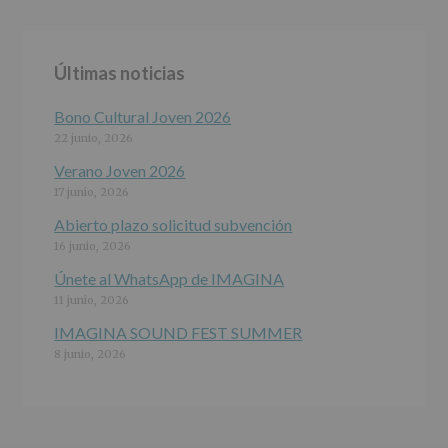
Finalidad
:
Información
actividades
y
Últimas noticias
programas
participativos
para
Bono Cultural Joven 2026
jóvenes.
22 junio, 2026
Legitimación
:
Consentimiento
Verano Joven 2026
del
17 junio, 2026
interesado
para
Abierto plazo solicitud subvención
este
16 junio, 2026
fin
específico.
Únete al WhatsApp de IMAGINA
Destinatarios
:
11 junio, 2026
No
se
IMAGINA SOUND FEST SUMMER
cederán
8 junio, 2026
datos
a
terceros,
salvo
obligación