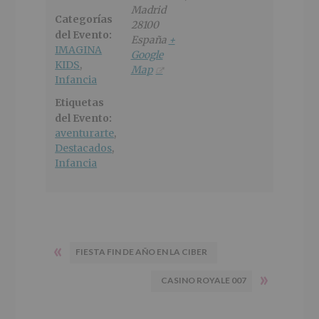
Madrid
Categorías
28100
del Evento:
España
+
IMAGINA
Google
KIDS
,
Map
Infancia
Etiquetas
del Evento:
aventurarte
,
Destacados
,
Infancia
«
FIESTA FIN DE AÑO EN LA CIBER
»
CASINO ROYALE 007