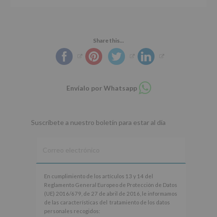
Share this...
Compartir
Envíalo por Whatsapp
en
whatsapp
Suscríbete a nuestro boletín para estar al día
En
En cumplimiento de los artículos 13 y 14 del
cumplimiento
Reglamento General Europeo de Protección de Datos
de
(UE) 2016/679, de 27 de abril de 2016, le informamos
los
de las características del tratamiento de los datos
artículos
personales recogidos: