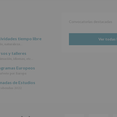
Convocatorias destacadas
ividades tiempo libre
Ver todas 
io, naturaleza…
sos y talleres
imación, idiomas, etc…
ogramas Europeos
évete por Europa
rnadas de Estudios
cobendas 2022