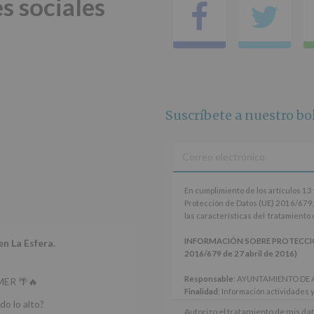
s sociales
Faceboo
Tw
Suscríbete a nuestro bol
En
En cumplimiento de los artículos 1
cumplimiento
Protección de Datos (UE) 2016/679,
de
las características del tratamiento
los
artículos
INFORMACIÓN SOBRE PROTECCI
en La Esfera.
13
2016/679 de 27 abril de 2016)
y
14
Responsable
: AYUNTAMIENTO DE
ER 🌴🔥
del
Finalidad
: Información actividades 
Reglamento
do lo alto?
Legitimación
: Consentimiento del in
Autorizo el tratamiento de mis dat