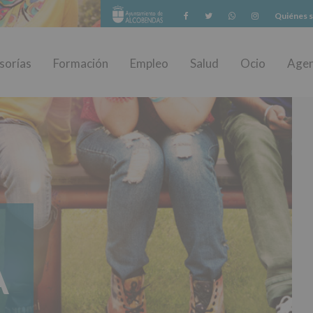
Facebook
Twitter
Whatsapp
Instagram
Quiénes 
sorías
Formación
Empleo
Salud
Ocio
Age
A