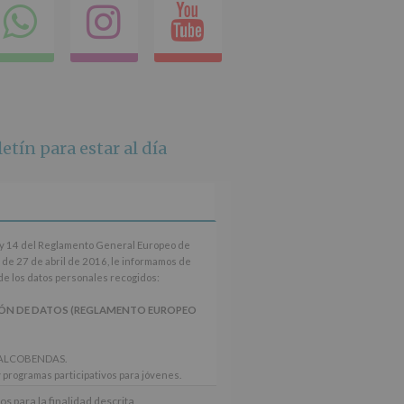
k
itter
Compartir
Instagram
Youtube
en
whatsapp
etín para estar al día
3 y 14 del Reglamento General Europeo de
 de 27 de abril de 2016, le informamos de
 de los datos personales recogidos:
ÓN DE DATOS (REGLAMENTO EUROPEO
 ALCOBENDAS.
y programas participativos para jóvenes.
teresado para este fin específico.
os para la finalidad descrita