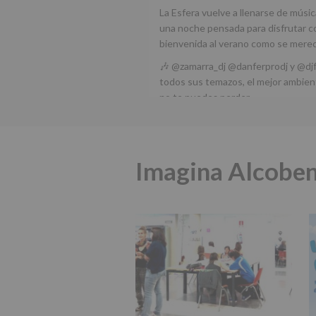
La Esfera vuelve a llenarse de músic
una noche pensada para disfrutar co
bienvenida al verano como se mere
🎶 @zamarra_dj @danferprodj y @dj
todos sus temazos, el mejor ambient
no te puedes perder.
🌅 Porque este
...
Ver más
Foto
Imagina Alcobe
Ver en Facebook
·
Compartir
Alcobendas Imagina
está 
Alcobendas.
3 meses hace
IMAGINA SOUND SAN ISDRO
Esta noche la Zona Joven saltará a r
@joel_jowe
Dos fantásticas novedades para disf