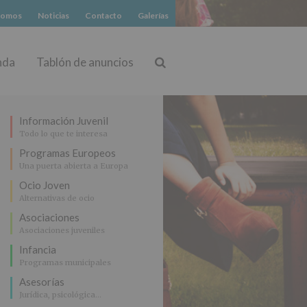
somos
Noticias
Contacto
Galerías
nda
Tablón de anuncios
Buscar
Información Juvenil
Todo lo que te interesa
Programas Europeos
Una puerta abierta a Europa
Ocio Joven
Alternativas de ocio
Asociaciones
Asociaciones juveniles
Infancia
Programas municipales
Asesorías
Jurídica, psicológica…