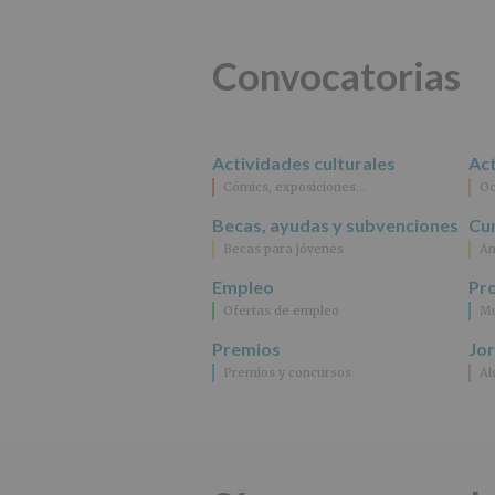
Convocatorias
Actividades culturales
Act
Cómics, exposiciones…
Oc
Becas, ayudas y subvenciones
Cur
Becas para jóvenes
An
Empleo
Pr
Ofertas de empleo
Mu
Premios
Jo
Premios y concursos
Al