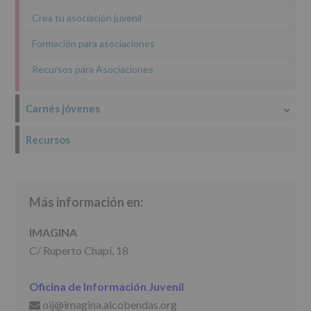
INFORMACIÓN
Crea tu asociación juvenil
SOBRE
PROTECCIÓN
Formación para asociaciones
DE
DATOS
Recursos para Asociaciones
(REGLAMENTO
EUROPEO
2016/679
Carnés jóvenes
de
27
Recursos
abril
de
2016)
Responsable
:
Más información en:
AYUNTAMIENTO
DE
ALCOBENDAS.
IMAGINA
Finalidad
:
C/ Ruperto Chapí, 18
Información
actividades
y
Oficina de Información Juvenil
programas
participativos
oij@imagina.alcobendas.org
📩