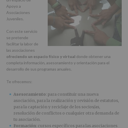
r
n
l
Apoyo a
i
c
p
Asociaciones
n
i
r
Juveniles.
c
p
i
i
a
n
Con este servicio
p
l
c
se pretende
a
i
facilitar la labor de
l
p
las asociaciones
a
ofreciendo un espacio físico y virtual
donde obtener una
l
completa información, asesoramiento y orientación para el
desarrollo de sus programas anuales.
Te ofrecemos:
Asesoramiento
: para constituir una nueva
asociación, para la realización y revisión de estatutos,
para la captación y reciclaje de los socios/as,
resolución de conflictos o cualquier otra demanda de
tu asociación.
Formación
: cursos específicos para las asociaciones