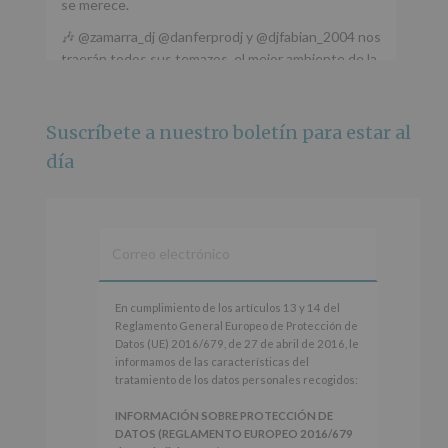
se merece.
🎶 @zamarra_dj @danferprodj y @djfabian_2004 nos
traerán todos sus temazos, el mejor ambiente de la
ciudad y un plan que no te puedes perder.
🌅 Porque este
...
Ver más
Suscríbete a nuestro boletín para estar al
Foto
día
Ver en Facebook
·
Compartir
Alcobendas Imagina
está en Recinto
Ferial De Alcobendas.
3 meses hace
IMAGINA SOUND SAN ISDRO
En
En cumplimiento de los artículos 13 y 14 del
cumplimiento
Reglamento General Europeo de Protección de
Esta noche la Zona Joven saltará a ritmo de
de
Datos (UE) 2016/679, de 27 de abril de 2016, le
@s.hidalgo.v y @joel_jowe
los
informamos de las características del
artículos
tratamiento de los datos personales recogidos:
Dos fantásticas novedades para disfrutar sin parar.
13
y
INFORMACIÓN SOBRE PROTECCIÓN DE
📍 Zona Joven
14
DATOS (REGLAMENTO EUROPEO 2016/679