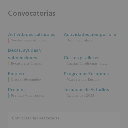
así
como
Convocatorias
otros
derechos,
según
se
explica
Actividades culturales
Actividades tiempo libre
en
Cómics, exposiciones…
Ocio, naturaleza…
la
información
Becas, ayudas y
adicional.
subvenciones
Cursos y talleres
Información
adicional
:
Becas para jóvenes
Animación, idiomas, etc…
Puede
Empleo
Programas Europeos
consultar
el
Ofertas de empleo
Muévete por Europa
apartado
Premios
Jornadas de Estudios
Aquí
Protegemos
Premios y concursos
Alcobendas 2022
tus
Datos
de
nuestra
Convocatorias destacadas
página
web: