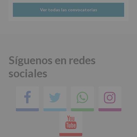
www.alcobendas.org
Ver todas las convocatorias
*
Obligatorio
Síguenos en redes
sociales
Facebook
Twitter
Comparti
Ins
en
Youtube
whatsap