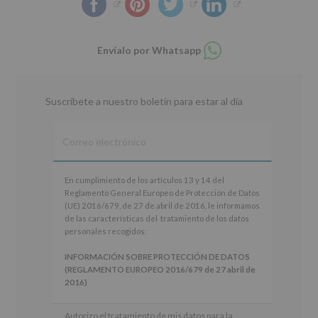
Compartir
Envíalo por Whatsapp
en
whatsapp
Suscríbete a nuestro boletín para estar al día
En
En cumplimiento de los artículos 13 y 14 del
cumplimiento
Reglamento General Europeo de Protección de Datos
de
(UE) 2016/679, de 27 de abril de 2016, le informamos
los
de las características del tratamiento de los datos
artículos
personales recogidos:
13
y
INFORMACIÓN SOBRE PROTECCIÓN DE DATOS
14
(REGLAMENTO EUROPEO 2016/679 de 27 abril de
del
2016)
Reglamento
General
Responsable
: AYUNTAMIENTO DE ALCOBENDAS.
Autorizo el tratamiento de mis datos para la