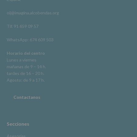
acceso,
rectificación,
oij@imagina.alcobendas.org
supresión,
así
como
Tlf. 91 659 09 57
otros
derechos,
WhatsApp: 674 609 503
según
se
explica
Horario del centro
en
Lunes a viernes
la
mañanas de 9 – 14 h.
información
tardes de 16 – 20 h.
adicional.
Información
Agosto: de 9 a 17 h.
adicional
:
Puede
consultar
Contactanos
el
apartado
Aquí
Protegemos
tus
Secciones
Datos
de
Asesorías