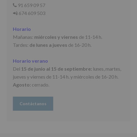
para
91 659 09 57
📞
jóvenes.
Legitimación
:
📲 674 609 503
Consentimiento
del
Horario
interesado
para
Mañanas:
miércoles y viernes
de 11-14 h.
este
Tardes:
de lunes a jueves
de 16-20 h.
fin
específico.
Destinatarios
:
Horario verano
No
se
Del
15 de junio al 15 de septiembre:
lunes, martes,
cederán
jueves y viernes de 11-14 h. y miércoles de 16-20 h.
datos
a
Agosto:
cerrado.
terceros,
salvo
obligación
Contáctanos
legal.
Derechos:
De
acceso,
rectificación,
supresión,