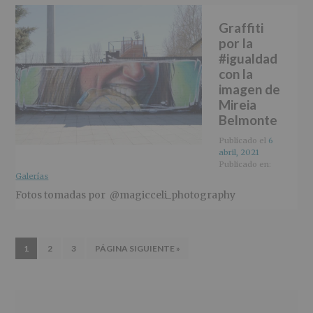
Graffiti
por la
#igualdad
con la
imagen de
Mireia
Belmonte
Publicado el
6
abril, 2021
Publicado en:
Galerías
Fotos tomadas por @magicceli_photography
IR
IR
IR
IR
1
2
3
PÁGINA SIGUIENTE »
A
A
A
A
LA
LA
LA
LA
PÁGINA
PÁGINA
PÁGINA
Barra