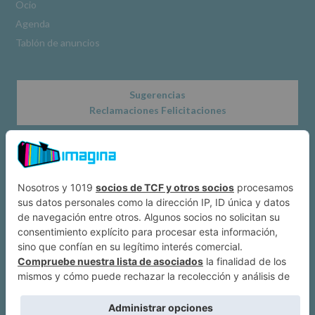
*
Ocio
Obligatorio
Agenda
Tablón de anuncios
Sugerencias
Reclamaciones Felicitaciones
Acerca de
Dónde estamos
Suscríbete a IMAGINA
Alcobendas