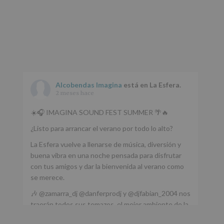
Alcobendas Imagina
está en La Esfera.
2 meses hace
☀️🎧 IMAGINA SOUND FEST SUMMER 🌴🔥
¿Listo para arrancar el verano por todo lo alto?
La Esfera vuelve a llenarse de música, diversión y
buena vibra en una noche pensada para disfrutar
con tus amigos y dar la bienvenida al verano como
se merece.
🎶 @zamarra_dj @danferprodj y @djfabian_2004 nos
traerán todos sus temazos, el mejor ambiente de la
ciudad y un plan que no te puedes perder.