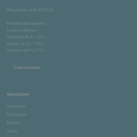
derechos,
WhatsApp: 674 609 503
según
se
explica
Horario del centro
en
Lunes a viernes
la
mañanas de 9 – 14 h.
información
tardes de 16 – 20 h.
adicional.
Información
Agosto: de 9 a 17 h.
adicional
:
Puede
consultar
Contactanos
el
apartado
Aquí
Protegemos
tus
Secciones
Datos
de
Asesorías
nuestra
Formación
página
web:
Empleo
www.alcobendas.org
Salud