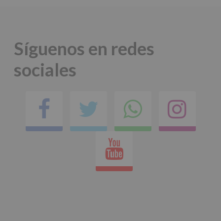
Síguenos en redes
sociales
Facebook
Twitter
Comparti
Ins
en
Youtube
whatsap