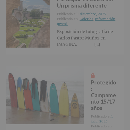
r
n
l
Un prisma diferente
i
c
p
n
i
r
Publicado el
1 diciembre, 2025
Publicado en:
Galerías
,
Información
c
p
i
Juvenil
i
a
n
Exposición de fotografía de
p
l
c
Carlos Pastor Muñoz en
a
i
IMAGINA. […]
l
p
a
l
Protegido
:
Campame
nto 15/17
años
Publicado el
1
julio, 2025
Publicado en: