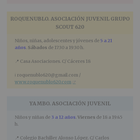
ROQUENUBLO
. ASOCIACIÓN JUVENIL GRUPO
SCOUT 620
Niños, niñas, adolescentes y jóvenes de
5 a 21
años
.
Sábados
de 17:30 a 19:30 h.
📍
Casa Asociaciones. C/ Cáceres 18
ℹ️
roquenublo620@gmail.com /
www.roquenublo620.com
YAMBO
. ASOCIACIÓN JUVENIL
Niños y niñas de
3 a 12 años
.
Viernes
de 18 a 19:45
h.
📍
Colegio Bachiller Alonso López. C/ Carlos