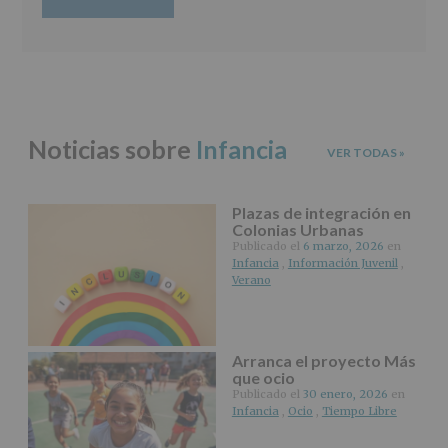
legal.
Derechos:
De
acceso,
rectificación,
supresión,
así
como
Noticias sobre
Infancia
otros
VER TODAS
»
derechos,
según
se
Plazas de integración en
explica
Colonias Urbanas
en
Publicado el
6 marzo, 2026
en
la
Infancia
,
Información Juvenil
,
información
Verano
adicional.
Información
adicional
:
Puede
Arranca el proyecto Más
consultar
que ocio
el
Publicado el
30 enero, 2026
en
apartado
Infancia
,
Ocio
,
Tiempo Libre
Aquí
Protegemos