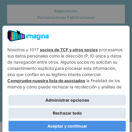
Sugerencias
Reclamaciones Felicitaciones
Acerca de
Dónde estamos
Suscríbete a IMAGINA
Alcobendas
Política de privacidad
|
Mapa web
| Imagina Alcobendas Copyright ©