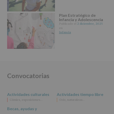
tus
Datos
de
Plan Estratégico de
nuestra
Infancia y Adolescencia
página
Publicado el
2 diciembre, 2025
web:
en
www.alcobendas.org
Infancia
*
Obligatorio
Convocatorias
Actividades culturales
Actividades tiempo libre
Cómics, exposiciones…
Ocio, naturaleza…
Becas, ayudas y