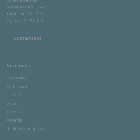
la
mañanas de 9 – 14 h.
información
tardes de 16 – 20 h.
adicional.
Información
Agosto: de 9 a 17 h.
adicional
:
Puede
consultar
Contactanos
el
apartado
Aquí
Protegemos
tus
Secciones
Datos
de
Asesorías
nuestra
Formación
página
web:
Empleo
www.alcobendas.org
Salud
*
Ocio
Obligatorio
Agenda
Tablón de anuncios