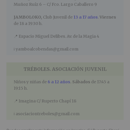
Muñoz Ruíz 6 – C/ Fco. Largo Caballero 9
JAMBOLOKO,
Club Juvenil de
13 a 17 años
.
Viernes
de 18 a 19:30 h.
📍
Espacio Miguel Delibes. Av. de la Magia 4
ℹ️
yamboalcobendas@gmail.com
TRÉBOLES
. ASOCIACIÓN JUVENIL
Niños y niñas de
6 a 12 años
.
Sábados
de 17:45 a
19:15 h.
📍 Imagina C/ Ruperto Chapí 18
ℹ️
asociaciontreboles@gmail.com