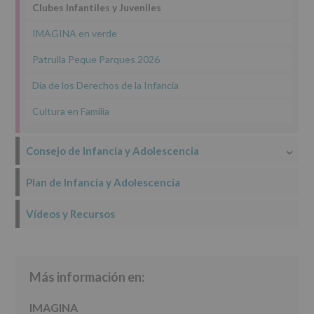
Clubes Infantiles y Juveniles
de
los
IMAGINA en verde
datos
personales
Patrulla Peque Parques 2026
recogidos:
Día de los Derechos de la Infancia
INFORMACIÓN
SOBRE
Cultura en Familia
PROTECCIÓN
DE
DATOS
Consejo de Infancia y Adolescencia
(REGLAMENTO
EUROPEO
2016/679
Plan de Infancia y Adolescencia
de
27
Vídeos y Recursos
abril
de
2016)
Responsable
:
Más información en:
AYUNTAMIENTO
DE
ALCOBENDAS.
IMAGINA