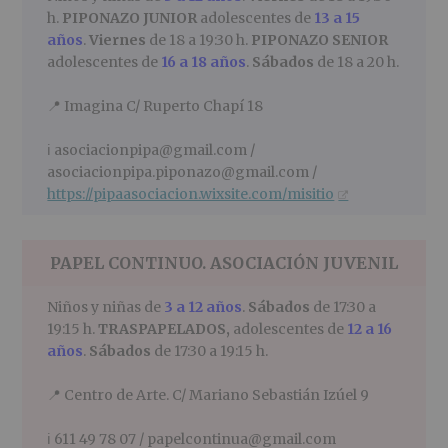
h.
PIPONAZO JUNIOR
adolescentes de
13 a 15
años
.
Viernes
de 18 a 19:30 h.
PIPONAZO SENIOR
adolescentes de
16 a 18 años
.
Sábados
de 18 a 20 h.
📍
Imagina C/ Ruperto Chapí 18
ℹ️
asociacionpipa@gmail.com /
asociacionpipa.piponazo@gmail.com /
https://pipaasociacion.wixsite.com/misitio
PAPEL CONTINUO
. ASOCIACIÓN JUVENIL
Niños y niñas de
3 a 12 años
.
Sábados
de 17:30 a
19:15 h.
TRASPAPELADOS,
adolescentes de
12 a 16
años
.
Sábados
de 17:30 a 19:15 h.
📍
Centro de Arte. C/ Mariano Sebastián Izúel 9
ℹ️
611 49 78 07 / papelcontinua@gmail.com