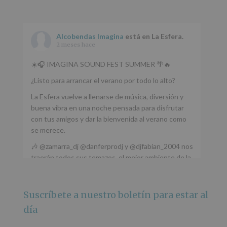
Alcobendas Imagina
está en La Esfera.
2 meses hace
☀️🎧 IMAGINA SOUND FEST SUMMER 🌴🔥
¿Listo para arrancar el verano por todo lo alto?
La Esfera vuelve a llenarse de música, diversión y
buena vibra en una noche pensada para disfrutar
con tus amigos y dar la bienvenida al verano como
se merece.
🎶 @zamarra_dj @danferprodj y @djfabian_2004 nos
traerán todos sus temazos, el mejor ambiente de la
ciudad y un plan que no te puedes perder.
🌅 Porque este
...
Ver más
Suscríbete a nuestro boletín para estar al
Foto
día
Ver en Facebook
·
Compartir