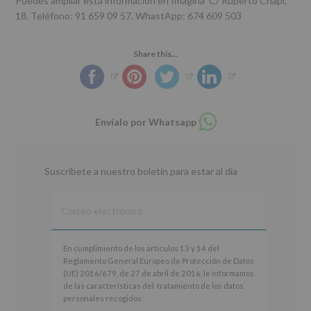
Puedes ampliar esta información en Imagina C/ Ruperto Chapí,
18. Teléfono: 91 659 09 57. WhastApp: 674 609 503
Share this...
Compartir
Envíalo por Whatsapp
en
whatsapp
Suscríbete a nuestro boletín para estar al día
En
En cumplimiento de los artículos 13 y 14 del
cumplimiento
Reglamento General Europeo de Protección de Datos
de
(UE) 2016/679, de 27 de abril de 2016, le informamos
los
de las características del tratamiento de los datos
artículos
personales recogidos:
13