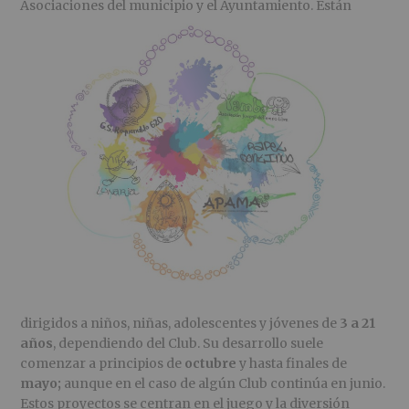
r
n
l
Asociacione
s del municipio y el Ayuntamiento. Están
i
c
p
n
i
r
c
p
i
i
a
n
p
l
c
a
i
l
p
a
l
dirigidos a niños, niñas, adolescentes y jóvenes de
3 a 21
años
, dependiendo del Club. Su desarrollo suele
comenzar a principios de
octubre
y hasta finales de
mayo;
aunque en el caso de algún Club continúa en junio.
Estos proyectos se centran en el juego y la diversión