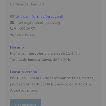
Finalidad
:
C/ Ruperto Chapí, 18
Información
actividades
y
Oficina de Información Juvenil
programas
participativos
oij@imagina.alcobendas.org
📩
para
91 659 09 57
📞
jóvenes.
Legitimación
:
📲 674 609 503
Consentimiento
del
Horario
interesado
para
Mañanas:
miércoles y viernes
de 11-14 h.
este
Tardes:
de lunes a jueves
de 16-20 h.
fin
específico.
Destinatarios
:
Horario verano
No
se
Del
15 de junio al 15 de septiembre:
lunes, martes,
cederán
jueves y viernes de 11-14 h. y miércoles de 16-20 h.
datos
a
Agosto:
cerrado.
terceros,
salvo
obligación
Contáctanos