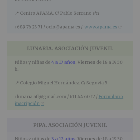
📍
Centro APAMA. C/ Pablo Serrano s/n
ℹ️
689 76 23 71 / ocio@apama.es /
www.apama.es
LUNARIA
. ASOCIACIÓN JUVENIL
Niños y niñas de
4 a 17 años
.
Viernes
de 18 a 19:30
h.
📍
Colegio Miguel Hernández. C/ Segovia 5
ℹ️
lunaria.atl@gmail.com / 611 44 60 17 /
Formulario
inscripción
PIPA
. ASOCIACIÓN JUVENIL
Niños y niñas de
3 a 12 años
.
Viernes
de 18 a 19:30