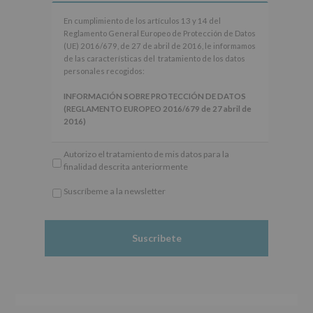
En
En cumplimiento de los artículos 13 y 14 del
cumplimiento
Reglamento General Europeo de Protección de Datos
de
(UE) 2016/679, de 27 de abril de 2016, le informamos
los
de las características del tratamiento de los datos
artículos
personales recogidos:
13
y
INFORMACIÓN SOBRE PROTECCIÓN DE DATOS
14
(REGLAMENTO EUROPEO 2016/679 de 27 abril de
del
2016)
Reglamento
General
Responsable
: AYUNTAMIENTO DE ALCOBENDAS.
Autorizo el tratamiento de mis datos para la
Europeo
Finalidad
: Información actividades y programas
finalidad descrita anteriormente
de
participativos para jóvenes.
Protección
Legitimación
: Consentimiento del interesado para
Suscríbeme a la newsletter
de
este fin específico.
*
Datos
Destinatarios
: No se cederán datos a terceros, salvo
Obligatorio
(UE)
obligación legal.
2016/679,
Derechos:
De acceso, rectificación, supresión, así
de
como otros derechos, según se explica en la
27
información adicional.
de
Información adicional
: Puede consultar el apartado
abril
Aquí Protegemos tus Datos de nuestra página web:
de
www.alcobendas.org
2016,