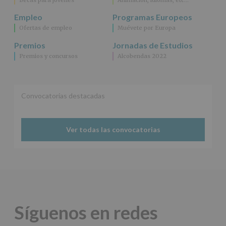
Puede
Empleo
Programas Europeos
consultar
el
Ofertas de empleo
Muévete por Europa
apartado
Aquí
Premios
Jornadas de Estudios
Protegemos
Premios y concursos
Alcobendas 2022
tus
Datos
de
nuestra
Convocatorias destacadas
página
web:
www.alcobendas.org
Ver todas las convocatorias
*
Obligatorio
Síguenos en redes