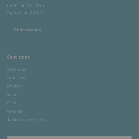
tardes de 16 – 20 h.
adicional.
Información
Agosto: de 9 a 17 h.
adicional
:
Puede
consultar
Contactanos
el
apartado
Aquí
Protegemos
tus
Secciones
Datos
de
Asesorías
nuestra
Formación
página
web:
Empleo
www.alcobendas.org
Salud
*
Ocio
Obligatorio
Agenda
Tablón de anuncios