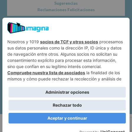
Sugerencias
Reclamaciones Felicitaciones
Acerca de
Dónde estamos
Suscríbete a IMAGINA
Alcobendas
Política de privacidad
|
Mapa web
| Imagina Alcobendas Copyright ©
2026.