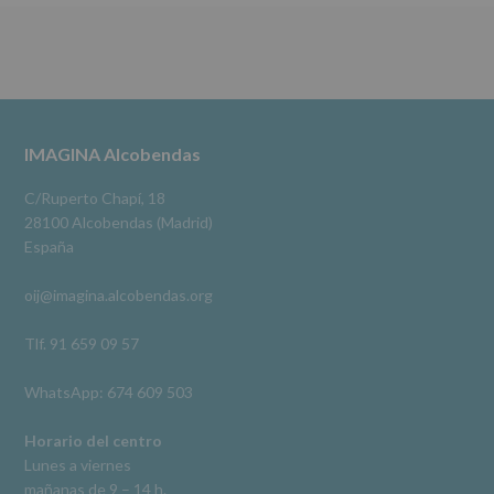
Destinatarios
:
Ver en Facebook
·
Compartir
No
se
cederán
Alcobendas Imagina
datos
3 meses hace
a
terceros,
#imaginaalcobendas
#alcobendas
#pau
#biblioteca
Footer
IMAGINA Alcobendas
salvo
obligación
Video
legal.
C/Ruperto Chapí, 18
Derechos:
Ver en Facebook
·
Compartir
28100 Alcobendas (Madrid)
De
España
acceso,
rectificación,
oij@imagina.alcobendas.org
supresión,
así
como
Tlf. 91 659 09 57
otros
derechos,
WhatsApp: 674 609 503
según
se
explica
Horario del centro
en
Lunes a viernes
la
mañanas de 9 – 14 h.
información