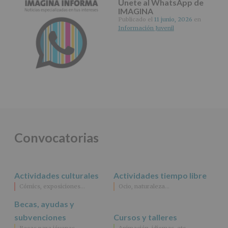
Únete al WhatsApp de
cederán
IMAGINA
datos
Publicado el
11 junio, 2026
en
a
Información Juvenil
terceros,
salvo
obligación
legal.
Derechos:
De
acceso,
rectificación,
supresión,
así
como
Convocatorias
otros
derechos,
según
se
explica
Actividades culturales
Actividades tiempo libre
en
Cómics, exposiciones…
Ocio, naturaleza…
la
información
Becas, ayudas y
adicional.
subvenciones
Cursos y talleres
Información
adicional
:
Becas para jóvenes
Animación, idiomas, etc…