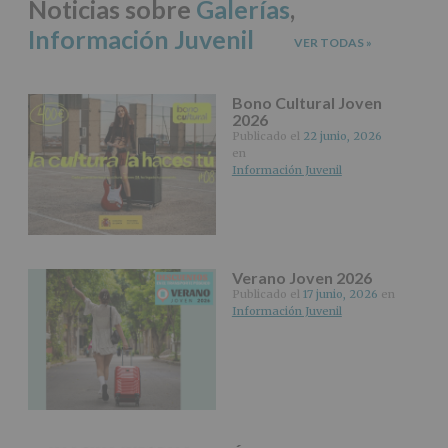
Noticias sobre
Galerías
,
2016)
Información Juvenil
VER TODAS
»
Responsable
:
AYUNTAMIENTO
DE
Bono Cultural Joven
ALCOBENDAS.
2026
Finalidad
:
Publicado el
22 junio, 2026
Información
en
actividades
Información Juvenil
y
programas
participativos
para
jóvenes.
Legitimación
:
Verano Joven 2026
Consentimiento
Publicado el
17 junio, 2026
en
del
Información Juvenil
interesado
para
este
fin
específico.
Destinatarios
:
No
se