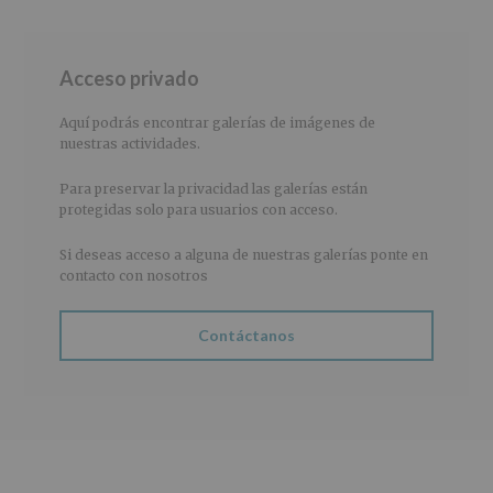
le
informamos
Barra
de
las
Acceso privado
lateral
características
del
principal
Aquí podrás encontrar galerías de imágenes de
tratamiento
nuestras actividades.
de
los
Para preservar la privacidad las galerías están
datos
personales
protegidas solo para usuarios con acceso.
recogidos:
Si deseas acceso a alguna de nuestras galerías ponte en
INFORMACIÓN
contacto con nosotros
SOBRE
PROTECCIÓN
DE
Contáctanos
DATOS
(REGLAMENTO
EUROPEO
2016/679
de
27
abril
de