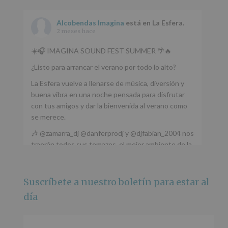
Alcobendas Imagina
está en La Esfera.
2 meses hace
☀️🎧 IMAGINA SOUND FEST SUMMER 🌴🔥
¿Listo para arrancar el verano por todo lo alto?
La Esfera vuelve a llenarse de música, diversión y
buena vibra en una noche pensada para disfrutar
con tus amigos y dar la bienvenida al verano como
se merece.
🎶 @zamarra_dj @danferprodj y @djfabian_2004 nos
traerán todos sus temazos, el mejor ambiente de la
ciudad y un plan que no te puedes perder.
🌅 Porque este
...
Ver más
Suscríbete a nuestro boletín para estar al
Foto
día
Ver en Facebook
·
Compartir