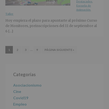
Destacados
,
Escuela de
Animación
,
Taller
Hoy empieza el plazo para apuntarte al próximo Curso
de Monitores, preinscripciones del 11 de septiembre al
6 […]
Páginas
…
IR
IR
IR
IR
IR
1
2
3
9
PÁGINA SIGUIENTE »
intermedias
A
A
A
A
A
LA
LA
LA
omitidas
LA
LA
PÁGINA
PÁGINA
PÁGINA
PÁGINA
Barra
Categorías
lateral
principal
Asociacionismo
Cine
Covid19
Empleo