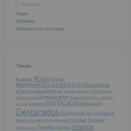
Sexualidad
Viajar
Vivienda
Voluntariado Europeo
Temas
#Ocio
#laciber
#salud
#SEMANADELAJUVENTUD
#sexualidad
#TransformandoElMundo
Alcobendas
Abogada
Abogado
Aventurarte
Conciertos
Charla
Covid19
Asociacionismo
DESTACADA
Destacado
Deporte
Cursos
Destacados
Dia Mundial De La Infancia
Europa
Estudiar
Empleo
Escuela De Animación
Infancia
Familias
Idiomas
Exposiciones