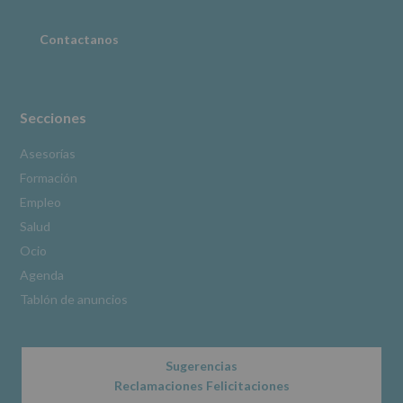
adicional
:
Puede
consultar
Contactanos
el
apartado
Aquí
Protegemos
tus
Secciones
Datos
de
Asesorías
nuestra
Formación
página
web:
Empleo
www.alcobendas.org
Salud
*
Ocio
Obligatorio
Agenda
Tablón de anuncios
Sugerencias
Reclamaciones Felicitaciones