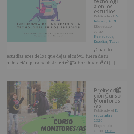
tecnologí
a en los
estudios
Publicado el
24
febrero, 2021
Etiquetado
como:
Destacados
,
Estudiar
,
Taller
¿Cuándo
estudias eres de los que dejas el móvil fuera de tu
habitación para no distraerte? ¡¡Enhorabuena!! Si […]
Preinscrip
ción Curso
Monitores
/as
Publicado el
11
septiembre,
2020
Etiquetado
como:
#Ocio
,