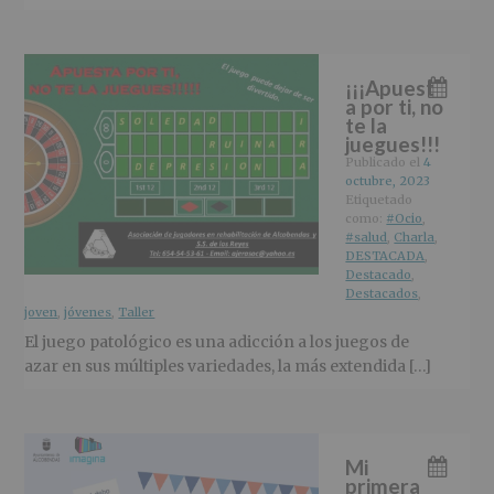
¡¡¡Apuest
a por ti, no
te la
juegues!!!
Publicado el
4
octubre, 2023
Etiquetado
como:
#Ocio
,
#salud
,
Charla
,
DESTACADA
,
Destacado
,
Destacados
,
joven
,
jóvenes
,
Taller
El juego patológico es una adicción a los juegos de
azar en sus múltiples variedades, la más extendida […]
Mi
primera