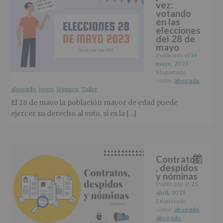
vez:
votando
en las
elecciones
del 28 de
mayo
Publicado el
16
mayo, 2023
Etiquetado
como:
abogada
,
abogado
,
joven
,
jóvenes
,
Taller
El 28 de mayo la población mayor de edad puede
ejercer su derecho al voto, si es la […]
Contratos
, despidos
y nóminas
Publicado el
25
abril, 2023
Etiquetado
como:
abogada
,
abogado
,