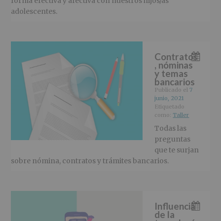
forma efectiva y afectiva con nuestros hijos/as
adolescentes.
Contratos
, nóminas
y temas
bancarios
Publicado el
7
junio, 2021
Etiquetado
como:
Taller
Todas las
preguntas
que te surjan
sobre nómina, contratos y trámites bancarios.
Influencia
de la