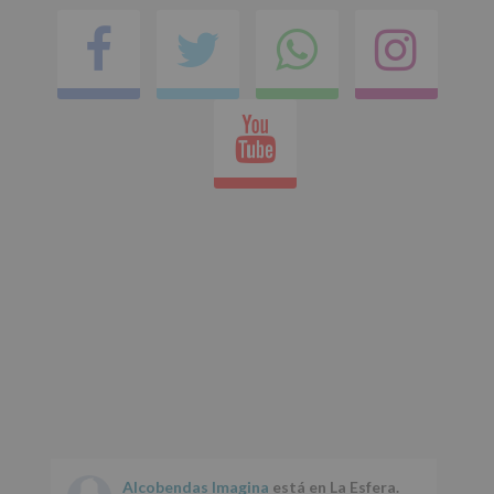
Facebook
Twitter
Comparti
Ins
en
Youtube
whatsap
Alcobendas Imagina
está en La Esfera.