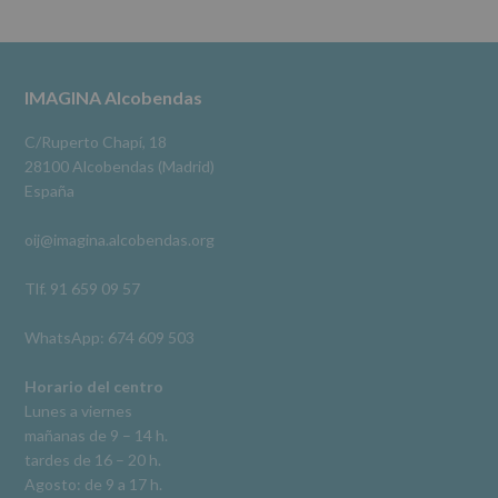
se
cederán
Alcobendas Imagina
datos
3 meses hace
a
terceros,
#imaginaalcobendas
#alcobendas
#pau
#biblioteca
Footer
IMAGINA Alcobendas
salvo
obligación
Video
legal.
C/Ruperto Chapí, 18
Derechos:
Ver en Facebook
·
Compartir
28100 Alcobendas (Madrid)
De
España
acceso,
rectificación,
oij@imagina.alcobendas.org
supresión,
así
como
Tlf. 91 659 09 57
otros
derechos,
WhatsApp: 674 609 503
según
se
explica
Horario del centro
en
Lunes a viernes
la
mañanas de 9 – 14 h.
información
tardes de 16 – 20 h.
adicional.
Información
Agosto: de 9 a 17 h.