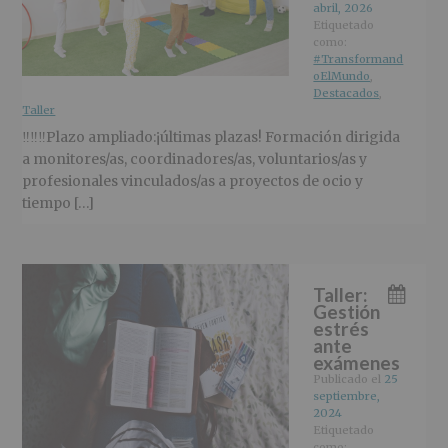
r
n
l
abril, 2026
i
c
p
Etiquetado
como:
n
i
r
#Transformand
c
p
i
oElMundo
,
i
a
n
Destacados
,
Taller
p
l
c
a
i
‼‼‼Plazo ampliado:¡últimas plazas! Formación dirigida
l
p
a monitores/as, coordinadores/as, voluntarios/as y
a
profesionales vinculados/as a proyectos de ocio y
l
tiempo […]
Taller:
Gestión
estrés
ante
exámenes
Publicado el
25
septiembre,
2024
Etiquetado
como: