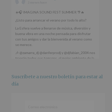
2 meses hace
☀️🎧 IMAGINA SOUND FEST SUMMER 🌴🔥
¿Listo para arrancar el verano por todo lo alto?
La Esfera vuelve a llenarse de música, diversión y
buena vibra en una noche pensada para disfrutar
con tus amigos y dar la bienvenida al verano como
se merece.
🎶 @zamarra_dj @danferprodj y @djfabian_2004 nos
traerán todos sus temazos, el mejor ambiente de la
ciudad y un plan que no te puedes perder.
🌅 Porque este
...
Ver más
Suscríbete a nuestro boletín para estar al
Foto
día
Ver en Facebook
·
Compartir
Alcobendas Imagina
está en Recinto
Ferial De Alcobendas.
3 meses hace