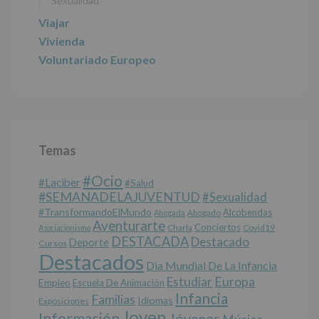
Sexualidad
Viajar
Vivienda
Voluntariado Europeo
Temas
#Ocio
#laciber
#salud
#SEMANADELAJUVENTUD
#sexualidad
#TransformandoElMundo
Alcobendas
Abogada
Abogado
Aventurarte
Conciertos
Charla
Covid19
Asociacionismo
DESTACADA
Destacado
Deporte
Cursos
Destacados
Dia Mundial De La Infancia
Europa
Estudiar
Empleo
Escuela De Animación
Infancia
Familias
Idiomas
Exposiciones
Joven
Información
Jóvenes