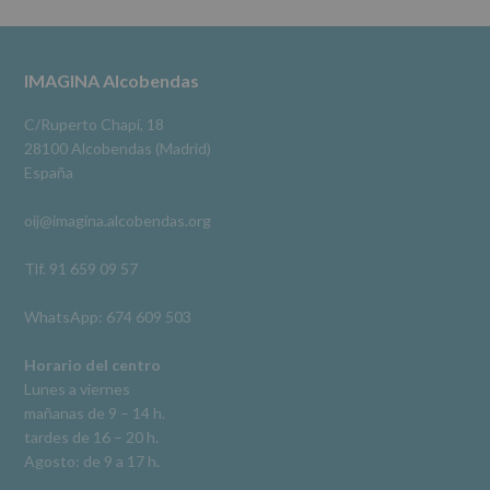
cederán
Alcobendas Imagina
datos
3 meses hace
a
terceros,
#imaginaalcobendas
#alcobendas
#pau
#biblioteca
Footer
IMAGINA Alcobendas
salvo
obligación
Video
legal.
C/Ruperto Chapí, 18
Derechos:
Ver en Facebook
·
Compartir
28100 Alcobendas (Madrid)
De
España
acceso,
rectificación,
oij@imagina.alcobendas.org
supresión,
así
como
Tlf. 91 659 09 57
otros
derechos,
WhatsApp: 674 609 503
según
se
explica
Horario del centro
en
Lunes a viernes
la
mañanas de 9 – 14 h.
información
tardes de 16 – 20 h.
adicional.
Información
Agosto: de 9 a 17 h.
adicional
: