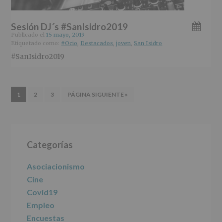
Sesión DJ´s #SanIsidro2019
Publicado el
15 mayo, 2019
Etiquetado como:
#Ocio
,
Destacados
,
joven
,
San Isidro
#SanIsidro2019
IR
IR
IR
IR
1
2
3
PÁGINA SIGUIENTE »
A
A
A
A
LA
LA
LA
LA
PÁGINA
PÁGINA
PÁGINA
Barra
Categorías
lateral
principal
Asociacionismo
Cine
Covid19
Empleo
Encuestas