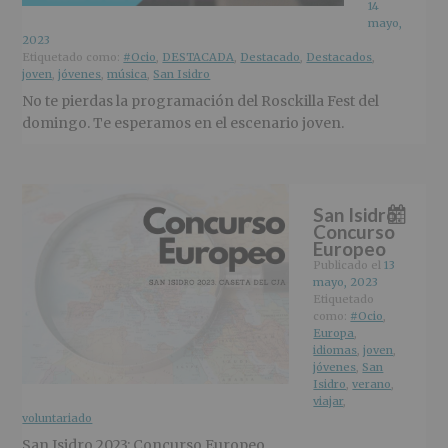
14
mayo,
2023
Etiquetado como:
#Ocio
,
DESTACADA
,
Destacado
,
Destacados
,
joven
,
jóvenes
,
música
,
San Isidro
No te pierdas la programación del Rosckilla Fest del
domingo. Te esperamos en el escenario joven.
San Isidro:
Concurso
Europeo
Publicado el
13
mayo, 2023
Etiquetado
como:
#Ocio
,
Europa
,
idiomas
,
joven
,
jóvenes
,
San
Isidro
,
verano
,
viajar
,
voluntariado
San Isidro 2023: Concurso Europeo