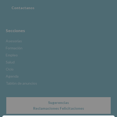
Puede
consultar
Contactanos
el
apartado
Aquí
Protegemos
tus
Secciones
Datos
de
Asesorías
nuestra
Formación
página
web:
Empleo
www.alcobendas.org
Salud
*
Ocio
Obligatorio
Agenda
Tablón de anuncios
Sugerencias
Reclamaciones Felicitaciones