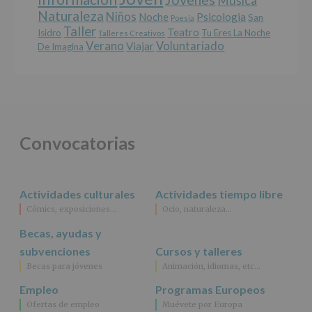
Música
Naturaleza
Niños
Noche
Psicologia
San
Poesía
Taller
Teatro
Isidro
Tu Eres La Noche
Talleres Creativos
Verano
Voluntariado
Viajar
De Imagina
Convocatorias
Actividades culturales
Actividades tiempo libre
Cómics, exposiciones…
Ocio, naturaleza…
Becas, ayudas y
subvenciones
Cursos y talleres
Becas para jóvenes
Animación, idiomas, etc…
Empleo
Programas Europeos
Ofertas de empleo
Muévete por Europa