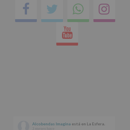
Facebook
Twitter
Comparti
Ins
en
Youtube
whatsap
Alcobendas Imagina
está en La Esfera.
2 meses hace