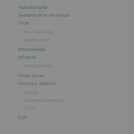
del
principal
Voluntariado
tratamiento
de
Semana de la Juventud
los
Ocio
datos
personales
Para estar al día
recogidos:
Imagina Joven
INFORMACIÓN
Información
SOBRE
Infancia
PROTECCIÓN
DE
IMAGINA KIDS
DATOS
(REGLAMENTO
Finde Joven
EUROPEO
Cursos y Talleres
2016/679
de
Talleres
27
abril
Sesiones informativas
de
Cursos
2016)
CJA
Responsable
:
AYUNTAMIENTO
DE