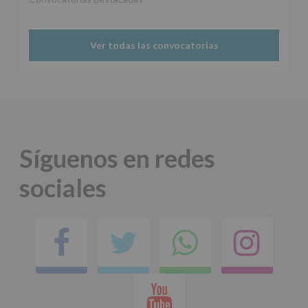
Protegemos
tus
Datos
Ver todas las convocatorias
de
nuestra
página
web:
www.alcobendas.org
*
Obligatorio
Síguenos en redes
sociales
Facebook
Twitter
Comparti
Ins
en
Youtube
whatsap