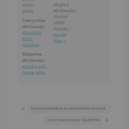
Magia 4
18:00 -
Alcobendas
,
20:00
Madrid
Categorías
28100
del Evento:
España
+
IMAGINA
Google
KIDS
,
Map
Infancia
Etiquetas
del Evento:
aventurarte
,
Destacados
«
SALIDA EN FAMILIA AL PONTÓN DE LA OLIVA
»
VIII CONCURSO DE TALENTOS