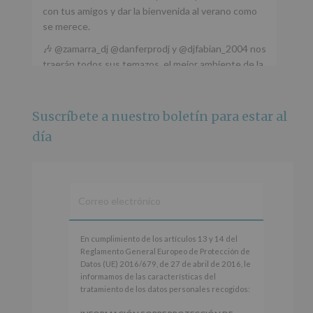
con tus amigos y dar la bienvenida al verano como
se merece.
🎶 @zamarra_dj @danferprodj y @djfabian_2004 nos
traerán todos sus temazos, el mejor ambiente de la
ciudad y un plan que no te puedes perder.
🌅 Porque este
...
Ver más
Suscríbete a nuestro boletín para estar al
Foto
día
Ver en Facebook
·
Compartir
Alcobendas Imagina
está en Recinto
Ferial De Alcobendas.
3 meses hace
IMAGINA SOUND SAN ISDRO
En
En cumplimiento de los artículos 13 y 14 del
cumplimiento
Reglamento General Europeo de Protección de
Esta noche la Zona Joven saltará a ritmo de
de
Datos (UE) 2016/679, de 27 de abril de 2016, le
@s.hidalgo.v y @joel_jowe
los
informamos de las características del
artículos
tratamiento de los datos personales recogidos:
Dos fantásticas novedades para disfrutar sin parar.
13
y