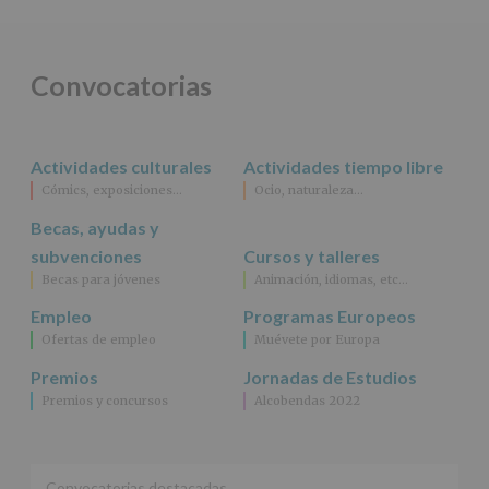
obligación
legal.
Derechos:
De
Convocatorias
acceso,
rectificación,
supresión,
así
Actividades culturales
Actividades tiempo libre
como
Cómics, exposiciones…
Ocio, naturaleza…
otros
derechos,
Becas, ayudas y
según
se
subvenciones
Cursos y talleres
explica
Becas para jóvenes
Animación, idiomas, etc…
en
la
Empleo
Programas Europeos
información
Ofertas de empleo
Muévete por Europa
adicional.
Información
Premios
Jornadas de Estudios
adicional
:
Premios y concursos
Alcobendas 2022
Puede
consultar
el
apartado
Aquí
Convocatorias destacadas