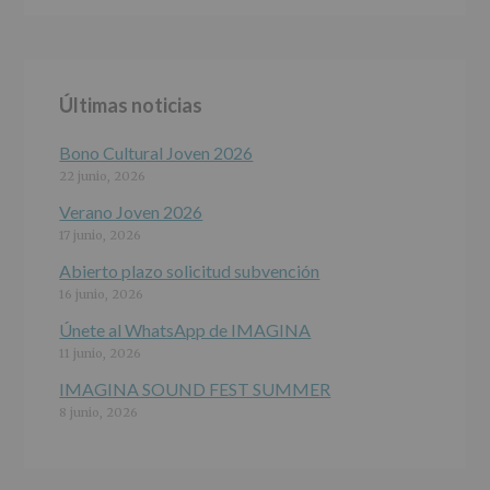
ALCOBENDAS.
Finalidad
:
Información
actividades
y
Últimas noticias
programas
participativos
para
Bono Cultural Joven 2026
jóvenes.
22 junio, 2026
Legitimación
:
Consentimiento
Verano Joven 2026
del
17 junio, 2026
interesado
para
Abierto plazo solicitud subvención
este
16 junio, 2026
fin
específico.
Únete al WhatsApp de IMAGINA
Destinatarios
:
11 junio, 2026
No
se
IMAGINA SOUND FEST SUMMER
cederán
8 junio, 2026
datos
a
terceros,
salvo