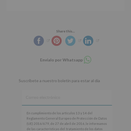
Share this...
Compartir
Envíalo por Whatsapp
en
whatsapp
Suscríbete a nuestro boletín para estar al día
En
En cumplimiento de los artículos 13 y 14 del
cumplimiento
Reglamento General Europeo de Protección de Datos
de
(UE) 2016/679, de 27 de abril de 2016, le informamos
los
de las características del tratamiento de los datos