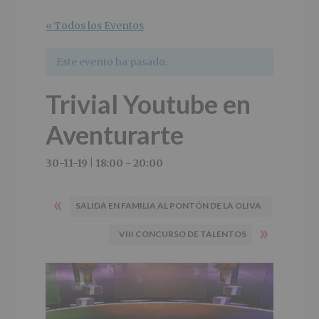
r
n
l
i
c
p
« Todos los Eventos
n
i
r
c
p
i
Este evento ha pasado.
i
a
n
p
l
c
Trivial Youtube en
a
i
l
p
Aventurarte
a
l
30-11-19 | 18:00
-
20:00
«
SALIDA EN FAMILIA AL PONTÓN DE LA OLIVA
»
VIII CONCURSO DE TALENTOS