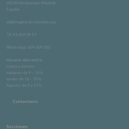
Derechos:
Ver en Facebook
·
Compartir
28100 Alcobendas (Madrid)
De
España
acceso,
rectificación,
oij@imagina.alcobendas.org
supresión,
así
como
Tlf. 91 659 09 57
otros
derechos,
WhatsApp: 674 609 503
según
se
explica
Horario del centro
en
Lunes a viernes
la
mañanas de 9 – 14 h.
información
tardes de 16 – 20 h.
adicional.
Información
Agosto: de 9 a 17 h.
adicional
:
Puede
consultar
Contactanos
el
apartado
Aquí
Protegemos
tus
Secciones