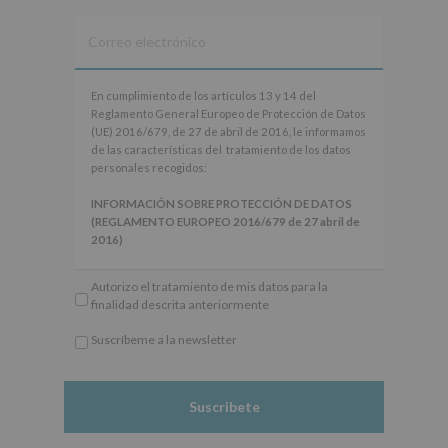
En
En cumplimiento de los artículos 13 y 14 del
cumplimiento
Reglamento General Europeo de Protección de Datos
de
(UE) 2016/679, de 27 de abril de 2016, le informamos
los
de las características del tratamiento de los datos
artículos
personales recogidos:
13
y
INFORMACIÓN SOBRE PROTECCIÓN DE DATOS
14
(REGLAMENTO EUROPEO 2016/679 de 27 abril de
del
2016)
Reglamento
General
Responsable
: AYUNTAMIENTO DE ALCOBENDAS.
Autorizo el tratamiento de mis datos para la
Europeo
Finalidad
: Información actividades y programas
finalidad descrita anteriormente
de
participativos para jóvenes.
Protección
Legitimación
: Consentimiento del interesado para
Suscríbeme a la newsletter
de
este fin específico.
*
Datos
Destinatarios
: No se cederán datos a terceros, salvo
Obligatorio
(UE)
obligación legal.
2016/679,
Derechos:
De acceso, rectificación, supresión, así
de
como otros derechos, según se explica en la
27
información adicional.