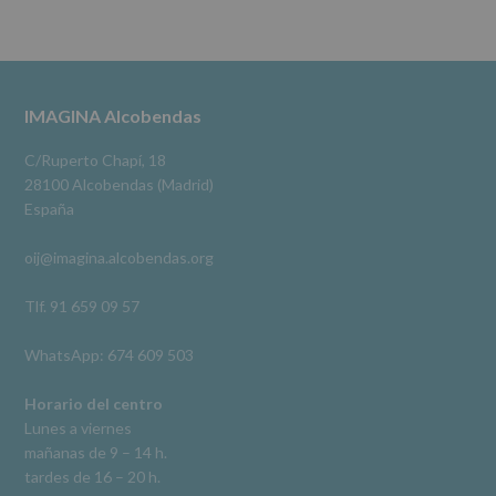
se
cederán
Alcobendas Imagina
datos
3 meses hace
a
terceros,
#imaginaalcobendas
#alcobendas
#pau
#biblioteca
Footer
IMAGINA Alcobendas
salvo
obligación
Video
legal.
C/Ruperto Chapí, 18
Derechos:
Ver en Facebook
·
Compartir
28100 Alcobendas (Madrid)
De
España
acceso,
rectificación,
oij@imagina.alcobendas.org
supresión,
así
como
Tlf. 91 659 09 57
otros
derechos,
WhatsApp: 674 609 503
según
se
explica
Horario del centro
en
Lunes a viernes
la
mañanas de 9 – 14 h.
información
tardes de 16 – 20 h.
adicional.