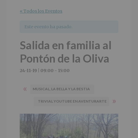
r
n
l
i
c
p
« Todos los Eventos
n
i
r
c
p
i
Este evento ha pasado.
i
a
n
p
l
c
Salida en familia al
a
i
l
p
Pontón de la Oliva
a
l
24-11-19 | 09:00
-
15:00
«
MUSICAL, LA BELLA Y LA BESTIA
»
TRIVIAL YOUTUBE EN AVENTURARTE