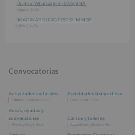
específico.
Únete al WhatsApp de IMAGINA
Destinatarios
:
11 junio, 2026
No
se
IMAGINA SOUND FEST SUMMER
cederán
8 junio, 2026
datos
a
terceros,
salvo
obligación
legal.
Derechos:
De
Convocatorias
acceso,
rectificación,
supresión,
así
Actividades culturales
Actividades tiempo libre
como
Cómics, exposiciones…
Ocio, naturaleza…
otros
derechos,
Becas, ayudas y
según
se
subvenciones
Cursos y talleres
explica
Becas para jóvenes
Animación, idiomas, etc…
en
la
Empleo
Programas Europeos