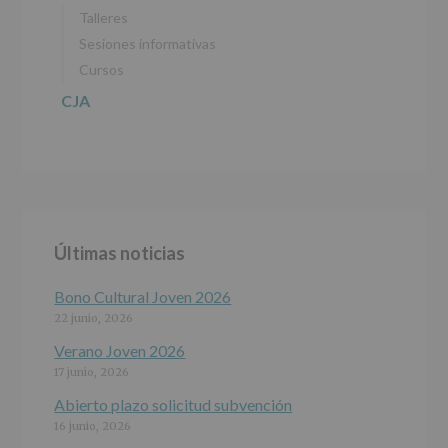
de
Talleres
27
abril
Sesiones informativas
de
Cursos
2016)
CJA
Responsable
:
AYUNTAMIENTO
DE
ALCOBENDAS.
Finalidad
:
Información
actividades
y
Últimas noticias
programas
participativos
para
Bono Cultural Joven 2026
jóvenes.
22 junio, 2026
Legitimación
:
Consentimiento
Verano Joven 2026
del
17 junio, 2026
interesado
para
Abierto plazo solicitud subvención
este
16 junio, 2026
fin