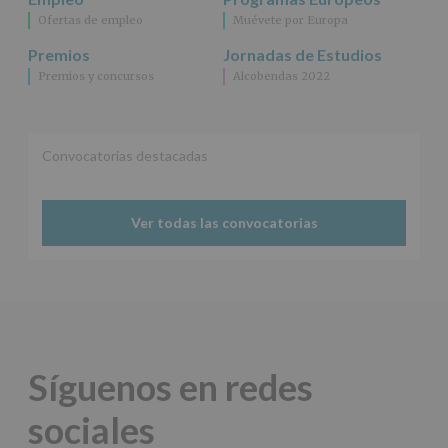
información
Ofertas de empleo
Muévete por Europa
adicional.
Información
Premios
Jornadas de Estudios
adicional
:
Premios y concursos
Alcobendas 2022
Puede
consultar
el
apartado
Aquí
Convocatorias destacadas
Protegemos
tus
Datos
Ver todas las convocatorias
de
nuestra
página
web:
www.alcobendas.org
*
Obligatorio
Síguenos en redes
sociales