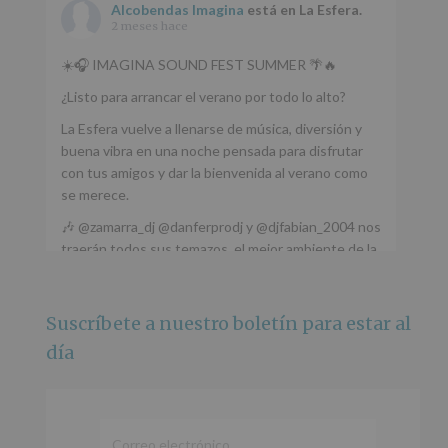
Alcobendas Imagina
está en La Esfera.
2 meses hace
☀️🎧 IMAGINA SOUND FEST SUMMER 🌴🔥
¿Listo para arrancar el verano por todo lo alto?
La Esfera vuelve a llenarse de música, diversión y
buena vibra en una noche pensada para disfrutar
con tus amigos y dar la bienvenida al verano como
se merece.
🎶 @zamarra_dj @danferprodj y @djfabian_2004 nos
traerán todos sus temazos, el mejor ambiente de la
ciudad y un plan que no te puedes perder.
🌅 Porque este
...
Ver más
Suscríbete a nuestro boletín para estar al
Foto
día
Ver en Facebook
·
Compartir
Alcobendas Imagina
está en Recinto
Ferial De Alcobendas.