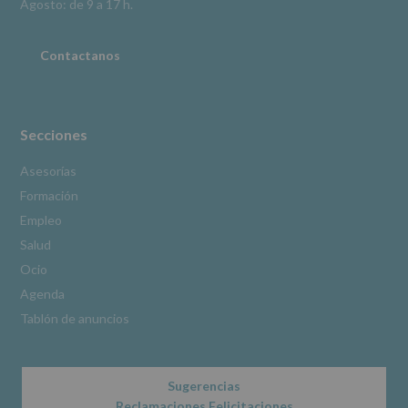
Información
Agosto: de 9 a 17 h.
adicional
:
Puede
consultar
Contactanos
el
apartado
Aquí
Protegemos
tus
Secciones
Datos
de
Asesorías
nuestra
Formación
página
web:
Empleo
www.alcobendas.org
Salud
*
Ocio
Obligatorio
Agenda
Tablón de anuncios
Sugerencias
Reclamaciones Felicitaciones