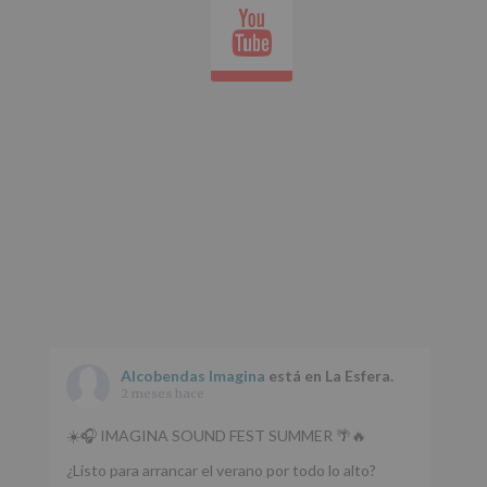
tus
Youtube
Datos
whatsap
de
nuestra
página
web:
www.alcobendas.org
*
Obligatorio
Alcobendas Imagina
está en La Esfera.
2 meses hace
☀️🎧 IMAGINA SOUND FEST SUMMER 🌴🔥
¿Listo para arrancar el verano por todo lo alto?