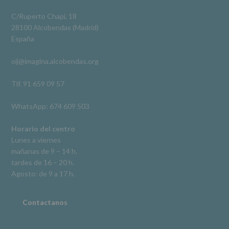
obligación
Video
legal.
C/Ruperto Chapí, 18
Derechos:
Ver en Facebook
·
Compartir
28100 Alcobendas (Madrid)
De
España
acceso,
rectificación,
oij@imagina.alcobendas.org
supresión,
así
como
Tlf. 91 659 09 57
otros
derechos,
WhatsApp: 674 609 503
según
se
explica
Horario del centro
en
Lunes a viernes
la
mañanas de 9 – 14 h.
información
tardes de 16 – 20 h.
adicional.
Información
Agosto: de 9 a 17 h.
adicional
:
Puede
consultar
Contactanos
el
apartado
Aquí