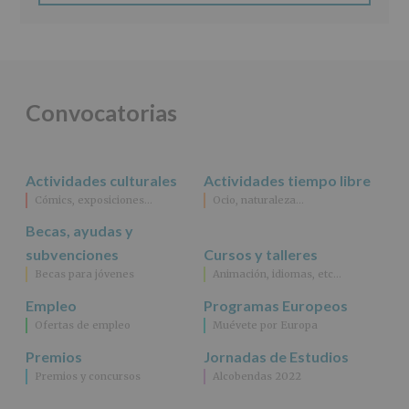
Información
actividades
y
programas
participativos
para
Convocatorias
jóvenes.
Legitimación
:
Consentimiento
del
Actividades culturales
Actividades tiempo libre
interesado
para
Cómics, exposiciones…
Ocio, naturaleza…
este
fin
Becas, ayudas y
específico.
subvenciones
Cursos y talleres
Destinatarios
:
Becas para jóvenes
Animación, idiomas, etc…
No
se
Empleo
Programas Europeos
cederán
Ofertas de empleo
Muévete por Europa
datos
a
Premios
Jornadas de Estudios
terceros,
Premios y concursos
Alcobendas 2022
salvo
obligación