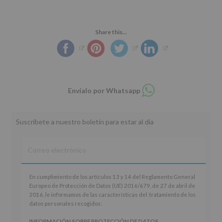
Share this...
Compartir
Envíalo por Whatsapp
en
whatsapp
Suscríbete a nuestro boletín para estar al día
En
En cumplimiento de los artículos 13 y 14 del Reglamento General
cumplimiento
Europeo de Protección de Datos (UE) 2016/679, de 27 de abril de
de
2016, le informamos de las características del tratamiento de los
los
datos personales recogidos:
artículos
13
INFORMACIÓN SOBRE PROTECCIÓN DE DATOS