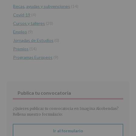
de
Becas, ayudas y subvenciones
(14)
los
Covid-19
(4)
datos
personales
Cursos y talleres
(28)
recogidos:
Empleo
(9)
INFORMACIÓN
Jornadas de Estudios
(0)
SOBRE
PROTECCIÓN
Premios
(14)
DE
Programas Europeos
(9)
DATOS
(REGLAMENTO
EUROPEO
2016/679
de
27
abril
Publica tu convocatoria
de
2016)
¿Quieres publicar tu convocatoria en Imagina Alcobendas?
Responsable
:
Rellena nuestro formulario:
AYUNTAMIENTO
DE
ALCOBENDAS.
Ir al formulario
Finalidad
: