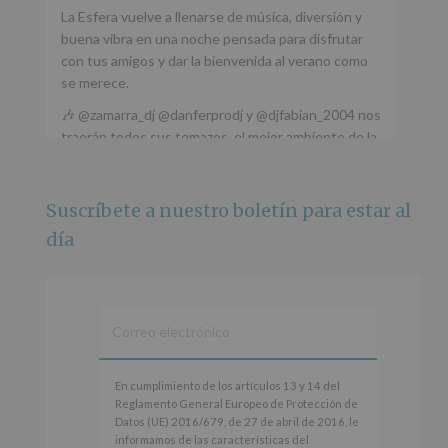
La Esfera vuelve a llenarse de música, diversión y
buena vibra en una noche pensada para disfrutar
con tus amigos y dar la bienvenida al verano como
se merece.
🎶 @zamarra_dj @danferprodj y @djfabian_2004 nos
traerán todos sus temazos, el mejor ambiente de la
ciudad y un plan que no te puedes perder.
🌅 Porque este
...
Ver más
Suscríbete a nuestro boletín para estar al
Foto
día
Ver en Facebook
·
Compartir
Alcobendas Imagina
está en Recinto
Ferial De Alcobendas.
3 meses hace
IMAGINA SOUND SAN ISDRO
En
En cumplimiento de los artículos 13 y 14 del
cumplimiento
Reglamento General Europeo de Protección de
Esta noche la Zona Joven saltará a ritmo de
de
Datos (UE) 2016/679, de 27 de abril de 2016, le
@s.hidalgo.v y @joel_jowe
los
informamos de las características del