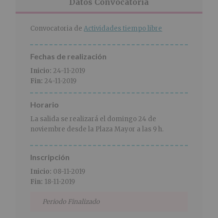
r
n
l
Datos Convocatoria
i
c
p
n
i
r
Convocatoria de
Actividades tiempo libre
c
p
i
i
a
n
p
l
c
Fechas de realización
a
i
Inicio:
24-11-2019
l
p
Fin:
24-11-2019
a
l
Horario
La salida se realizará el domingo 24 de
noviembre desde la Plaza Mayor a las 9 h.
Inscripción
Inicio:
08-11-2019
Fin:
18-11-2019
Periodo Finalizado