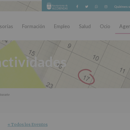
Facebook
Twitter
Whatsapp
Instagram
Quiénes 
sorías
Formación
Empleo
Salud
Ocio
Age
ctividades
turarte
« Todos los Eventos