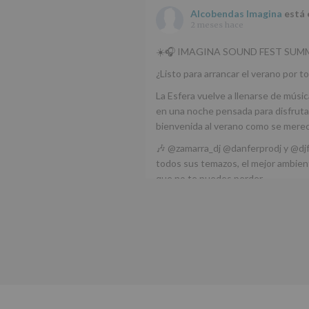
Alcobendas Imagina
está 
2 meses hace
☀️🎧 IMAGINA SOUND FEST SUMM
¿Listo para arrancar el verano por to
La Esfera vuelve a llenarse de músic
en una noche pensada para disfrutar
bienvenida al verano como se mere
🎶 @zamarra_dj @danferprodj y @dj
todos sus temazos, el mejor ambient
que no te puedes perder.
🌅 Porque este
...
Ver más
Foto
Ver en Facebook
·
Compartir
Alcobendas Imagina
está 
Alcobendas.