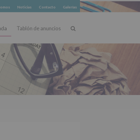
somos
Noticias
Contacto
Galerías
nda
Tablón de anuncios
Buscar