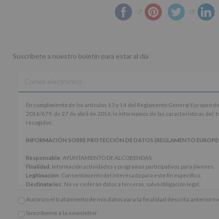
Suscríbete a nuestro boletín para estar al día
En
En cumplimiento de los artículos 13 y 14 del Reglamento General Europeo de
cumplimiento
2016/679, de 27 de abril de 2016, le informamos de las características del 
de
recogidos:
los
artículos
INFORMACIÓN SOBRE PROTECCIÓN DE DATOS (REGLAMENTO EUROPEO 20
13
y
Responsable
: AYUNTAMIENTO DE ALCOBENDAS.
14
Finalidad
: Información actividades y programas participativos para jóvenes.
del
Legitimación
: Consentimiento del interesado para este fin específico.
Reglamento
Destinatarios
: No se cederán datos a terceros, salvo obligación legal.
General
Derechos:
De acceso, rectificación, supresión, así como otros derechos, seg
Autorizo el tratamiento de mis datos para la finalidad descrita anterior
Europeo
adicional.
de
Información adicional
: Puede consultar el apartado Aquí Protegemos tus Da
Suscríbeme a la newsletter
Protección
*