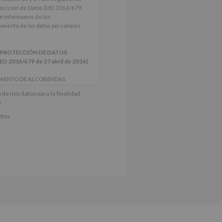
tección de Datos (UE) 2016/679,
le informamos de las
tamiento de los datos personales
 PROTECCIÓN DE DATOS
2016/679 de 27 abril de 2016)
MIENTO DE ALCOBENDAS.
actividades y programas
 de mis datos para la finalidad
nes.
e
iento del interesado para este fin
tter
derán datos a terceros, salvo
ctificación, supresión, así como
e explica en la información
Puede consultar el apartado Aquí
e nuestra página web: