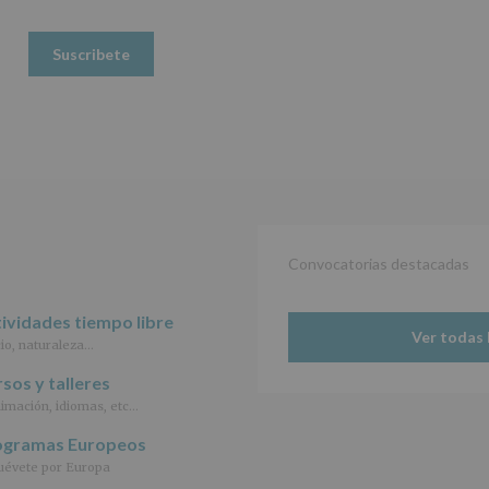
www.alcobendas.org
de
Obligatorio
Datos
(UE)
2016/679,
de
27
de
abril
de
2016,
le
informamos
de
Convocatorias destacadas
las
características
del
ividades tiempo libre
tratamiento
Ver todas 
io, naturaleza…
de
los
sos y talleres
datos
imación, idiomas, etc…
personales
recogidos:
ogramas Europeos
évete por Europa
INFORMACIÓN
SOBRE