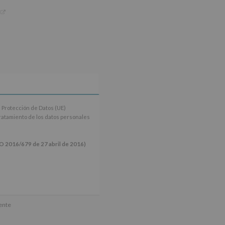
 Protección de Datos (UE)
tratamiento de los datos personales
16/679 de 27 abril de 2016)
ún se explica en la información
mente
tos de nuestra página web: