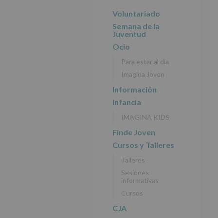
r
n
l
principal
i
c
p
Voluntariado
n
i
r
Semana de la
c
p
i
Juventud
i
a
n
Ocio
p
l
c
Para estar al día
a
i
Imagina Joven
l
p
a
Información
l
Infancia
IMAGINA KIDS
Finde Joven
Cursos y Talleres
Talleres
Sesiones
informativas
Cursos
CJA