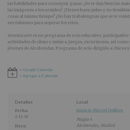
las habilidades para conseguir ganar. ¿Se te dan bien las m
las imágenes o los sonidos? ¿Tienes buen pulso y no tiembla
cosas al mismo tiempo? ¿No hay trabalenguas que se te resista
necesitamos para superar los retos.
Aventurarte es un programa de ocio educativo, participativo y
actividades de ritmo y música, juegos, excursiones, así como 
jóvenes de Alcobendas. Programa de ocio dirigido a chicos y c
+ Google Calendar
+ Agregar a iCalendar
Detalles
Local
Espacio Miguel Delibes
Fecha:
2-11-19
Magia 4
Alcobendas
,
Madrid
Hora: