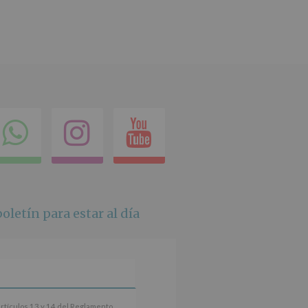
ok
itter
Compartir
Instagram
Youtube
en
whatsapp
oletín para estar al día
artículos 13 y 14 del Reglamento