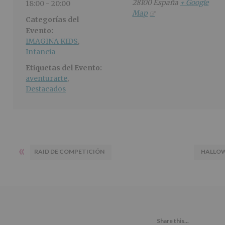
28100
España
+ Google
18:00 - 20:00
Map
Categorías del
Evento:
IMAGINA KIDS
,
Infancia
Etiquetas del Evento:
aventurarte
,
Destacados
«
RAID DE COMPETICIÓN
HALLOW
Share this...