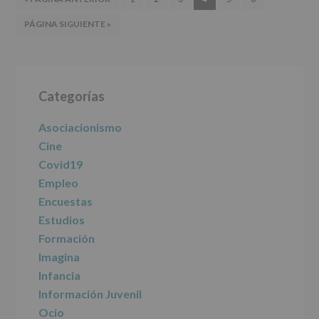
A
A
A
A
A
A
A
IR
PÁGINA SIGUIENTE »
LA
LA
LA
LA
LA
LA
LA
A
PÁGINA
PÁGINA
PÁGINA
PÁGINA
PÁGINA
PÁGINA
LA
Barra
Categorías
lateral
principal
Asociacionismo
Cine
Covid19
Empleo
Encuestas
Estudios
Formación
Imagina
Infancia
Información Juvenil
Ocio