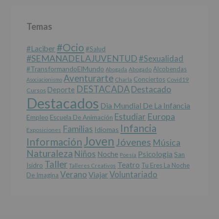
Temas
#Ocio
#laciber
#salud
#SEMANADELAJUVENTUD
#sexualidad
#TransformandoElMundo
Alcobendas
Abogada
Abogado
Aventurarte
Conciertos
Charla
Covid19
Asociacionismo
DESTACADA
Destacado
Deporte
Cursos
Destacados
Dia Mundial De La Infancia
Europa
Estudiar
Empleo
Escuela De Animación
Infancia
Familias
Idiomas
Exposiciones
Joven
Información
Jóvenes
Música
Naturaleza
Niños
Noche
Psicologia
San
Poesía
Taller
Teatro
Isidro
Tu Eres La Noche
Talleres Creativos
Verano
Voluntariado
Viajar
De Imagina