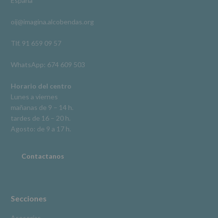
España
acceso,
rectificación,
oij@imagina.alcobendas.org
supresión,
así
como
Tlf. 91 659 09 57
otros
derechos,
WhatsApp: 674 609 503
según
se
explica
Horario del centro
en
Lunes a viernes
la
mañanas de 9 – 14 h.
información
tardes de 16 – 20 h.
adicional.
Información
Agosto: de 9 a 17 h.
adicional
:
Puede
consultar
Contactanos
el
apartado
Aquí
Protegemos
tus
Secciones
Datos
de
Asesorías