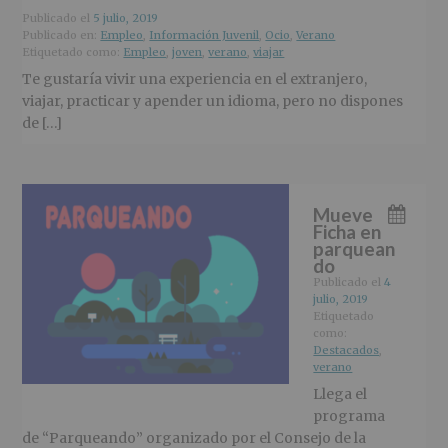
Publicado el
5 julio, 2019
Publicado en:
Empleo
,
Información Juvenil
,
Ocio
,
Verano
Etiquetado como:
Empleo
,
joven
,
verano
,
viajar
Te gustaría vivir una experiencia en el extranjero,
viajar, practicar y apender un idioma, pero no dispones
de […]
Mueve
Ficha en
parquean
do
Publicado el
4
julio, 2019
Etiquetado
como:
Destacados
,
verano
Llega el
programa
de “Parqueando” organizado por el Consejo de la