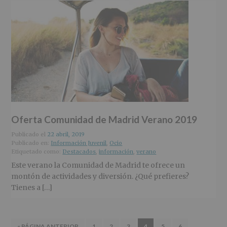
Oferta Comunidad de Madrid Verano 2019
Publicado el
22 abril, 2019
Publicado en:
Información Juvenil
,
Ocio
Etiquetado como:
Destacados
,
información
,
verano
Este verano la Comunidad de Madrid te ofrece un
montón de actividades y diversión. ¿Qué prefieres?
Tienes a […]
IR
IR
IR
IR
IR
IR
IR
«
PÁGINA ANTERIOR
1
2
3
4
5
6