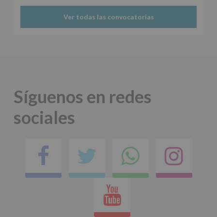
Ver todas las convocatorias
Síguenos en redes
sociales
Facebook
Twitter
Comparti
Ins
en
Youtube
whatsap