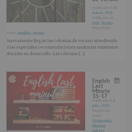
r
n
l
i
c
p
Publicado el
23
marzo, 2021
n
i
r
Publicado en:
c
p
i
Ocio
,
Verano
i
a
n
Etiquetado
p
l
c
como:
Familias
,
verano
a
i
Nuevamente llegan las colonias de verano atendiendo
l
p
a las especiales recomendaciones sanitarias existentes
a
durante su desarrollo. Las colonias […]
l
English
Last
Minute
15-17
Publicado el
6
julio, 2020
Etiquetado
como:
Destacados
,
idiomas
,
talleres