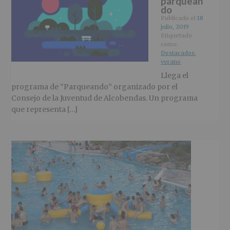
parquean
do
Publicado el
18
julio, 2019
Etiquetado
como:
Destacados
,
verano
Llega el
programa de “Parqueando” organizado por el
Consejo de la Juventud de Alcobendas. Un programa
que representa […]