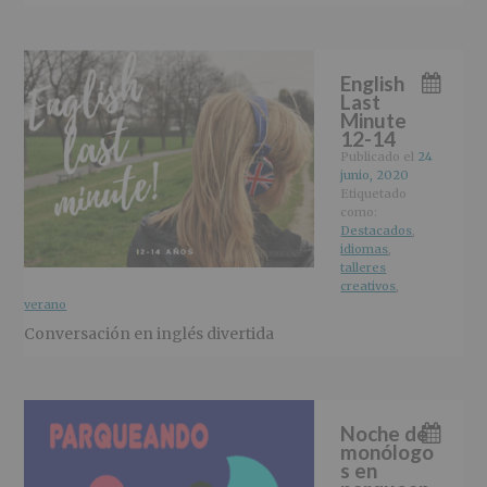
English
Last
Minute
12-14
Publicado el
24
junio, 2020
Etiquetado
como:
Destacados
,
idiomas
,
talleres
creativos
,
verano
Conversación en inglés divertida
Noche de
monólogo
s en