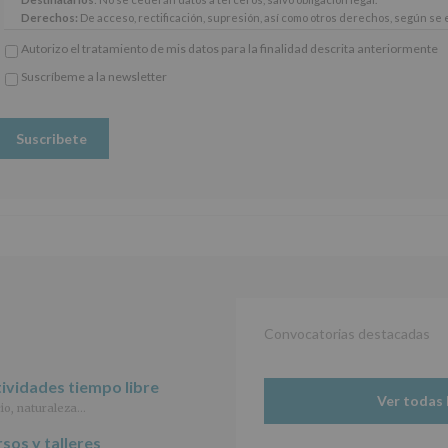
Reglamento
Derechos:
De acceso, rectificación, supresión, así como otros derechos, según se e
General
Información adicional
: Puede consultar el apartado Aquí Protegemos tus Datos de
Autorizo el tratamiento de mis datos para la finalidad descrita anteriormente
Europeo
www.alcobendas.org
de
Suscríbeme a la newsletter
Protección
*
de
Obligatorio
Datos
(UE)
2016/679,
de
27
de
abril
de
2016,
le
informamos
de
Convocatorias destacadas
las
características
del
ividades tiempo libre
tratamiento
Ver todas 
io, naturaleza…
de
los
sos y talleres
datos