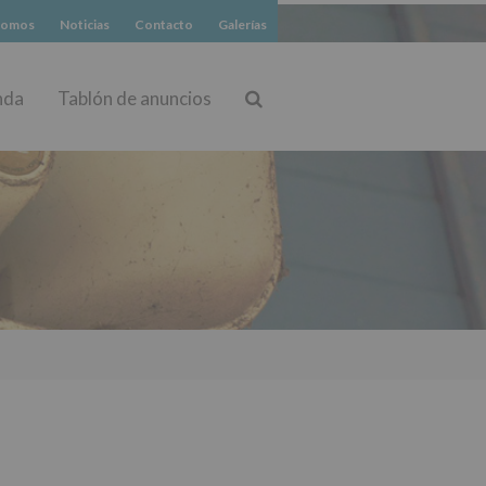
somos
Noticias
Contacto
Galerías
nda
Tablón de anuncios
Buscar