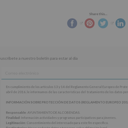
Share this...
Suscríbete a nuestro boletín para estar al día
En
En cumplimiento de los artículos 13 y 14 del Reglamento General Europeo de Prot
cumplimiento
abril de 2016, le informamos de las características del tratamiento de los datos p
de
los
INFORMACIÓN SOBRE PROTECCIÓN DE DATOS (REGLAMENTO EUROPEO 2016/67
artículos
13
Responsable
: AYUNTAMIENTO DE ALCOBENDAS.
y
Finalidad
: Información actividades y programas participativos para jóvenes.
14
Legitimación
: Consentimiento del interesado para este fin específico.
del
Destinatarios
: No se cederán datos a terceros, salvo obligación legal.