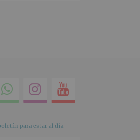
ok
itter
Compartir
Instagram
Youtube
en
whatsapp
oletín para estar al día