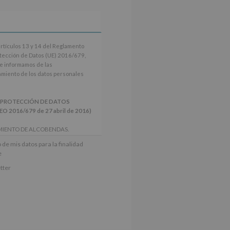
artículos 13 y 14 del Reglamento
tección de Datos (UE) 2016/679,
le informamos de las
tamiento de los datos personales
 PROTECCIÓN DE DATOS
2016/679 de 27 abril de 2016)
MIENTO DE ALCOBENDAS.
actividades y programas
 de mis datos para la finalidad
nes.
e
iento del interesado para este fin
tter
derán datos a terceros, salvo
ctificación, supresión, así como
e explica en la información
Puede consultar el apartado Aquí