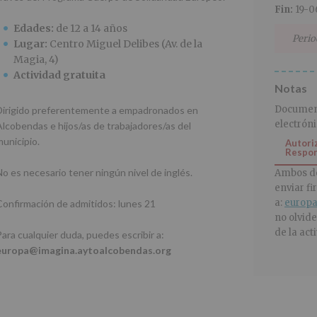
Fin:
19-0
Edades:
de 12 a 14 años
Perio
Lugar:
Centro Miguel Delibes (Av. de la
Magia, 4)
Actividad gratuita
Notas
Document
Dirigido preferentemente a empadronados en
electróni
Alcobendas e hijos/as de trabajadores/as del
municipio.
Autori
Respo
No es necesario tener ningún nivel de inglés.
Ambos d
enviar f
a:
europa
Confirmación de admitidos: lunes 21
no olvide
de la act
Para cualquier duda, puedes escribir a:
europa@imagina.aytoalcobendas.org