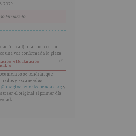
6-2022
do Finalizado
ación a adjuntar por correo
co una vez confirmada la plaza:
zación y Declaración
nsable
ocumentos se tendrán que
irmados y escaneados
@imagina.aytoalcobendas.org
y
s traer el original el primer día
ividad.