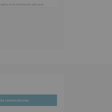
xplica en la información adicional.
 nuestra página web:
las convocatorias