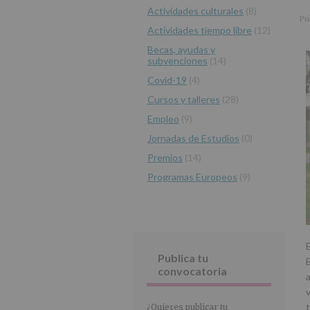
r
n
l
Actividades culturales
(8)
principal
i
c
p
Pu
Actividades tiempo libre
(12)
n
i
r
c
p
i
Becas, ayudas y
subvenciones
(14)
i
a
n
p
l
c
Covid-19
(4)
a
i
Cursos y talleres
(28)
l
p
Empleo
(9)
a
Jornadas de Estudios
(0)
l
Premios
(14)
Programas Europeos
(9)
Publica tu
convocatoria
¿Quieres publicar tu