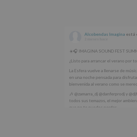
Alcobendas Imagina
está 
2 meses hace
☀️🎧 IMAGINA SOUND FEST SUMM
¿Listo para arrancar el verano por to
La Esfera vuelve a llenarse de músic
en una noche pensada para disfrutar
bienvenida al verano como se mere
🎶 @zamarra_dj @danferprodj y @dj
todos sus temazos, el mejor ambient
que no te puedes perder.
🌅 Porque este
...
Ver más
Foto
Ver en Facebook
·
Compartir