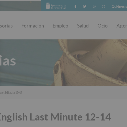
Facebook
Twitter
Whatsapp
Instagram
Quiénes 
sorías
Formación
Empleo
Salud
Ocio
Age
ias
ast Minute 12-14
English Last Minute 12-14