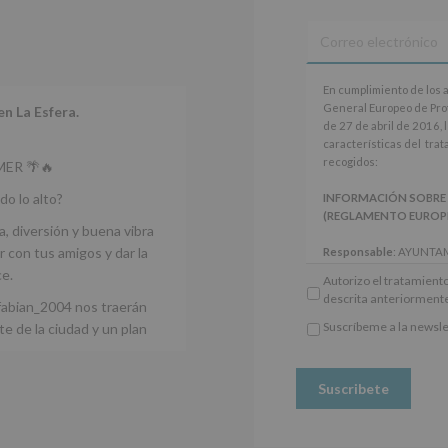
y
programas
participativos
para
jóvenes.
En
Legitimación
:
En cumplimiento de los 
cumplimiento
Consentimiento
General Europeo de Pro
en La Esfera.
de
del
de 27 de abril de 2016, 
los
interesado
características del tra
artículos
para
recogidos:
ER 🌴🔥
13
este
y
fin
do lo alto?
INFORMACIÓN SOBRE
14
específico.
(REGLAMENTO EUROPEO 
del
a, diversión y buena vibra
Destinatarios
:
Reglamento
No
 con tus amigos y dar la
Responsable
: AYUNTA
General
se
Finalidad
: Información 
ce.
Autorizo el tratamiento
Europeo
cederán
participativos para jóve
descrita anteriorment
de
datos
fabian_2004 nos traerán
Legitimación
: Consentim
Protección
a
específico.
Suscríbeme a la newsle
e de la ciudad y un plan
de
*
terceros,
Destinatarios
: No se ce
Obligatorio
Datos
salvo
obligación legal.
(UE)
obligación
Derechos:
De acceso, re
2016/679,
legal.
otros derechos, según s
de
Derechos:
adicional.
27
De
Información adicional
: 
de