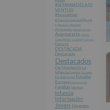
#salud
#SEMANADELAJU
VENTUD
#sexualidad
#TransformandoElMund
O
Abogada
Abogado
Alcobendas
Asociacionismo
Aventurarte
Charla
Conciertos
Covid19
Cursos
Deporte
DESTACADA
Destacado
Destacados
Dia Mundial De La
Infancia
Empleo
Escuela
Estudiar
De Animación
Europa
Exposiciones
Familias
Idiomas
Infancia
Información
Joven
Jóvenes