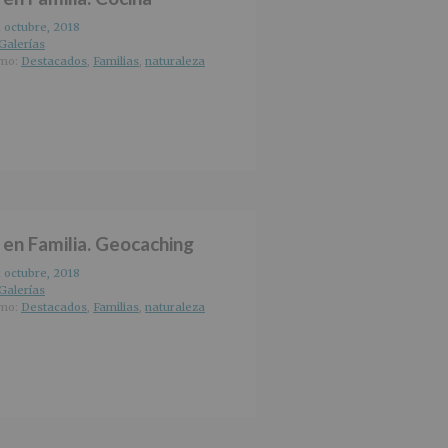
1 octubre, 2018
Galerías
omo:
Destacados
,
Familias
,
naturaleza
e en Familia. Geocaching
1 octubre, 2018
Galerías
omo:
Destacados
,
Familias
,
naturaleza