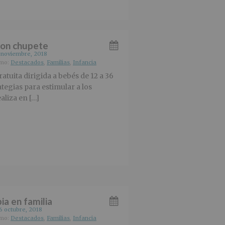
con chupete
 noviembre, 2018
omo:
Destacados
,
Familias
,
Infancia
atuita dirigida a bebés de 12 a 36
tegias para estimular a los
aliza en […]
ia en familia
6 octubre, 2018
omo:
Destacados
,
Familias
,
Infancia