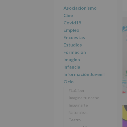
r
n
l
principal
i
c
p
Asociacionismo
n
i
r
Cine
c
p
i
Covid19
i
a
n
Empleo
p
l
c
Encuestas
a
i
l
p
Estudios
a
Formación
l
Imagina
Infancia
Información Juvenil
Ocio
#LaCiber
Imagina tu noche
Imaginarte
Naturaleza
Teatro