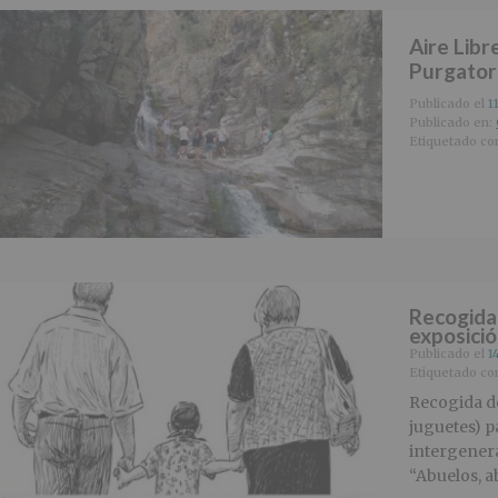
Aire Libr
Purgator
Publicado el
1
Publicado en:
Etiquetado c
Recogida
exposici
Publicado el
1
Etiquetado c
Recogida de
juguetes) p
intergenera
“Abuelos, ab