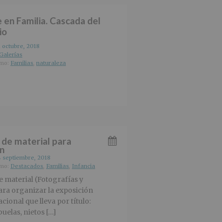
e en Familia. Cascada del
io
1 octubre, 2018
Galerías
omo:
Familias
,
naturaleza
 de material para
ón
4 septiembre, 2018
omo:
Destacados
,
Familias
,
Infancia
 material (Fotografías y
ara organizar la exposición
cional que lleva por título:
uelas, nietos […]