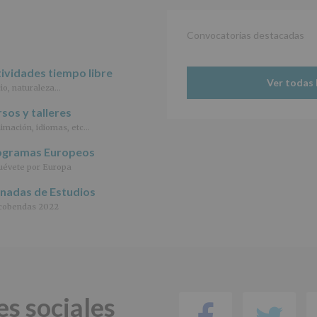
Convocatorias destacadas
ividades tiempo libre
Ver todas 
io, naturaleza…
sos y talleres
imación, idiomas, etc…
ogramas Europeos
évete por Europa
rnadas de Estudios
cobendas 2022
es sociales