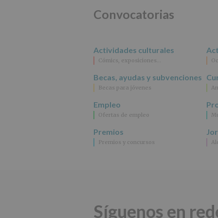
Convocatorias
Actividades culturales
Act
Cómics, exposiciones…
Oc
Becas, ayudas y subvenciones
Cur
Becas para jóvenes
An
Empleo
Pr
Ofertas de empleo
Mu
Premios
Jo
Premios y concursos
Al
Síguenos en red