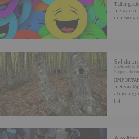
Taller gratu
menores de 
cohesionar 
Salida en
Publicado el
2
Etiquetado c
¡IMPORTANT
meteorológi
al domingo 
[…]
Aire libre