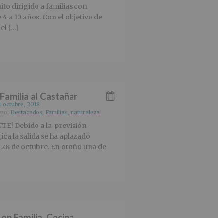
ito dirigido a familias con
4 a 10 años. Con el objetivo de
el […]
 Familia al Castañar
1 octubre, 2018
omo:
Destacados
,
Familias
,
naturaleza
E! Debido a la previsión
ca la salida se ha aplazado
28 de octubre. En otoño una de
 en Familia. Cocina