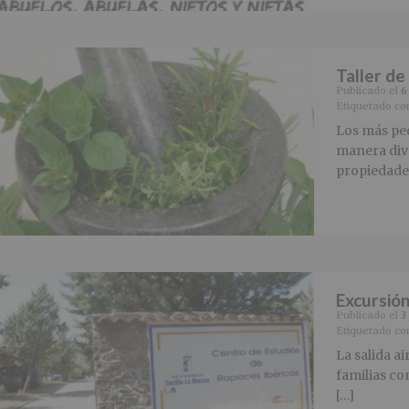
Taller de
Publicado el
6
Etiquetado c
Los más peq
manera diver
propiedades
Excursión 
Publicado el
3
Etiquetado c
La salida ai
familias co
[…]