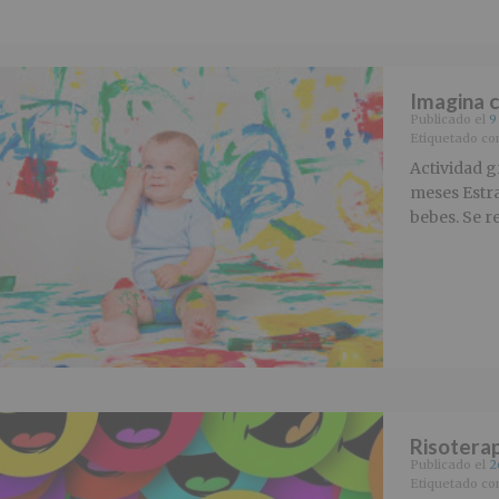
Imagina 
Publicado el
9
Etiquetado c
Actividad gr
meses Estra
bebes. Se re
Risoterap
Publicado el
2
Etiquetado c