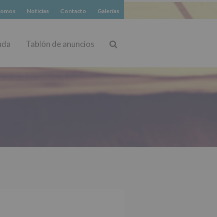
somos
Noticias
Contacto
Galerías
nda
Tablón de anuncios
Buscar