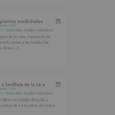
 plantas medicinales
 junio, 2018
omo:
Destacados
,
Familias
,
naturaleza
ues de la casa, repasarán de
tida, junto a su familia, las
 de las […]
a Sevilleja de la Jara
 junio, 2018
omo:
Destacados
,
Familias
,
naturaleza
re libre en familia dirigida a
n niños de 3 a 14 años, al Centro