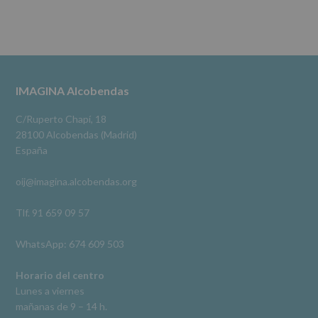
Destinatarios
:
Ver en Facebook
·
Compartir
No
se
cederán
Alcobendas Imagina
datos
3 meses hace
a
terceros,
#imaginaalcobendas
#alcobendas
#pau
#biblioteca
Footer
IMAGINA Alcobendas
salvo
obligación
Video
legal.
C/Ruperto Chapí, 18
Derechos:
Ver en Facebook
·
Compartir
28100 Alcobendas (Madrid)
De
España
acceso,
rectificación,
oij@imagina.alcobendas.org
supresión,
así
como
Tlf. 91 659 09 57
otros
derechos,
WhatsApp: 674 609 503
según
se
explica
Horario del centro
en
Lunes a viernes
la
mañanas de 9 – 14 h.
información