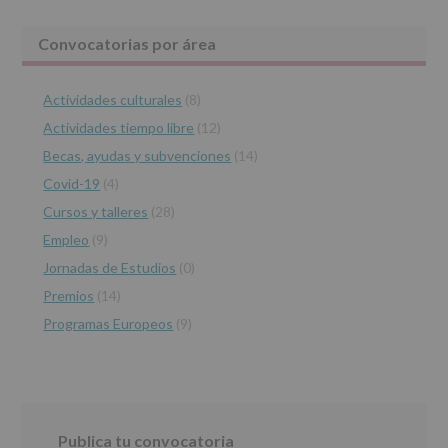
2016,
le
Barra
Convocatorias por área
informamos
de
lateral
las
características
Actividades culturales
(8)
principal
del
Actividades tiempo libre
(12)
tratamiento
de
Becas, ayudas y subvenciones
(14)
los
Covid-19
(4)
datos
personales
Cursos y talleres
(28)
recogidos:
Empleo
(9)
INFORMACIÓN
Jornadas de Estudios
(0)
SOBRE
PROTECCIÓN
Premios
(14)
DE
Programas Europeos
(9)
DATOS
(REGLAMENTO
EUROPEO
2016/679
de
27
abril
Publica tu convocatoria