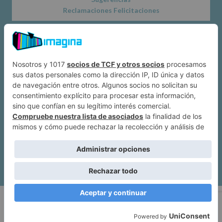
Reclamaciones Felicitaciones
Acerca de
Dónde estamos
Suscríbete a IMAGINA
Alcobendas
Política de privacidad
|
Mapa web
| Imagina Alcobendas Copyright ©
2026.