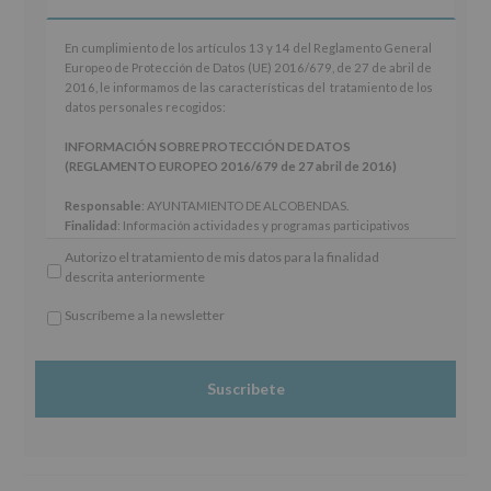
En
En cumplimiento de los artículos 13 y 14 del Reglamento General
cumplimiento
Europeo de Protección de Datos (UE) 2016/679, de 27 de abril de
de
2016, le informamos de las características del tratamiento de los
los
datos personales recogidos:
artículos
13
INFORMACIÓN SOBRE PROTECCIÓN DE DATOS
y
(REGLAMENTO EUROPEO 2016/679 de 27 abril de 2016)
14
del
Responsable
: AYUNTAMIENTO DE ALCOBENDAS.
Reglamento
Finalidad
: Información actividades y programas participativos
General
para jóvenes.
Autorizo el tratamiento de mis datos para la finalidad
Europeo
Legitimación
: Consentimiento del interesado para este fin
descrita anteriormente
de
específico.
Protección
Destinatarios
: No se cederán datos a terceros, salvo obligación
Suscríbeme a la newsletter
de
legal.
*
Datos
Derechos:
De acceso, rectificación, supresión, así como otros
Obligatorio
(UE)
derechos, según se explica en la información adicional.
2016/679,
Información adicional
: Puede consultar el apartado Aquí
de
Protegemos tus Datos de nuestra página web:
27
www.alcobendas.org
de
abril
de