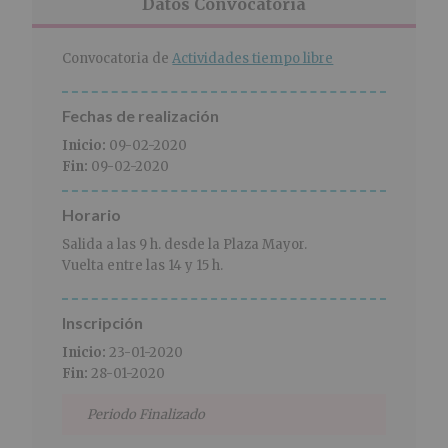
r
n
l
Datos Convocatoria
i
c
p
n
i
r
Convocatoria de
Actividades tiempo libre
c
p
i
i
a
n
p
l
c
Fechas de realización
a
i
Inicio:
09-02-2020
l
p
Fin:
09-02-2020
a
l
Horario
Salida a las 9 h. desde la Plaza Mayor.
Vuelta entre las 14 y 15 h.
Inscripción
Inicio:
23-01-2020
Fin:
28-01-2020
Periodo Finalizado