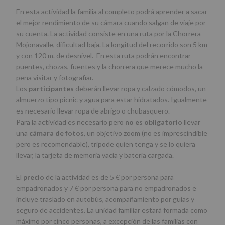
En esta actividad la familia al completo podrá aprender a sacar
el mejor rendimiento de su cámara cuando salgan de viaje por
su cuenta. La actividad consiste en una ruta por la Chorrera
Mojonavalle, dificultad baja. La longitud del recorrido son 5 km
y con 120 m. de desnivel. En esta ruta podrán encontrar
puentes, chozas, fuentes y la chorrera que merece mucho la
pena visitar y fotografiar.
Los
participantes
deberán llevar ropa y calzado cómodos, un
almuerzo tipo picnic y agua para estar hidratados. Igualmente
es necesario llevar ropa de abrigo o chubasquero.
Para la actividad es necesario pero
no es obligatorio
llevar
una
cámara de fotos
, un objetivo zoom (no es imprescindible
pero es recomendable), trípode quien tenga y se lo quiera
llevar, la tarjeta de memoria vacía y batería cargada.
El
precio
de la actividad es de 5 € por persona para
empadronados y 7 € por persona para no empadronados e
incluye traslado en autobús, acompañamiento por guías y
seguro de accidentes. La unidad familiar estará formada como
máximo por cinco personas, a excepción de las familias con