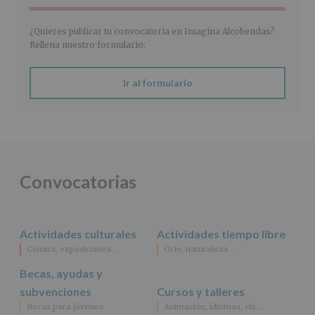
de
2016)
¿Quieres publicar tu convocatoria en Imagina Alcobendas?
Responsable
:
Rellena nuestro formulario:
AYUNTAMIENTO
DE
ALCOBENDAS.
Ir al formulario
Finalidad
:
Información
actividades
y
programas
participativos
para
Convocatorias
jóvenes.
Legitimación
:
Consentimiento
del
Actividades culturales
Actividades tiempo libre
interesado
para
Cómics, exposiciones…
Ocio, naturaleza…
este
fin
Becas, ayudas y
específico.
subvenciones
Cursos y talleres
Destinatarios
:
Becas para jóvenes
Animación, idiomas, etc…
No