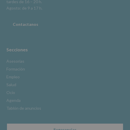
tardes de 16 – 20 h.
adicional.
Información
Agosto: de 9 a 17 h.
adicional
:
Puede
consultar
Contactanos
el
apartado
Aquí
Protegemos
tus
Secciones
Datos
de
Asesorías
nuestra
Formación
página
web:
Empleo
www.alcobendas.org
Salud
*
Ocio
Obligatorio
Agenda
Tablón de anuncios
Sugerencias