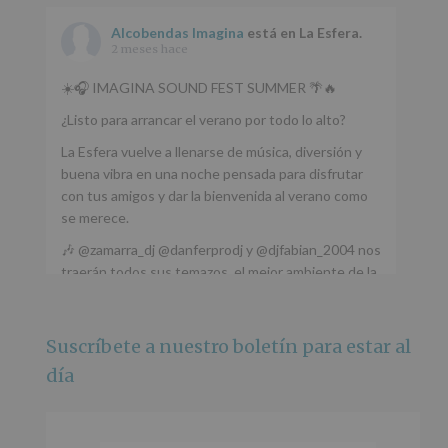
Alcobendas Imagina
está en La Esfera.
2 meses hace
☀️🎧 IMAGINA SOUND FEST SUMMER 🌴🔥
¿Listo para arrancar el verano por todo lo alto?
La Esfera vuelve a llenarse de música, diversión y
buena vibra en una noche pensada para disfrutar
con tus amigos y dar la bienvenida al verano como
se merece.
🎶 @zamarra_dj @danferprodj y @djfabian_2004 nos
traerán todos sus temazos, el mejor ambiente de la
ciudad y un plan que no te puedes perder.
🌅 Porque este
...
Ver más
Suscríbete a nuestro boletín para estar al
Foto
día
Ver en Facebook
·
Compartir