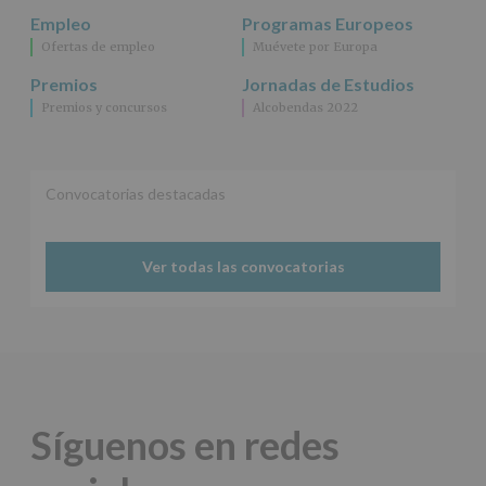
se
Empleo
Programas Europeos
cederán
Ofertas de empleo
Muévete por Europa
datos
a
Premios
Jornadas de Estudios
terceros,
Premios y concursos
Alcobendas 2022
salvo
obligación
legal.
Derechos:
De
Convocatorias destacadas
acceso,
rectificación,
supresión,
así
Ver todas las convocatorias
como
otros
derechos,
según
se
explica
en
la
Síguenos en redes
información
adicional.
Información