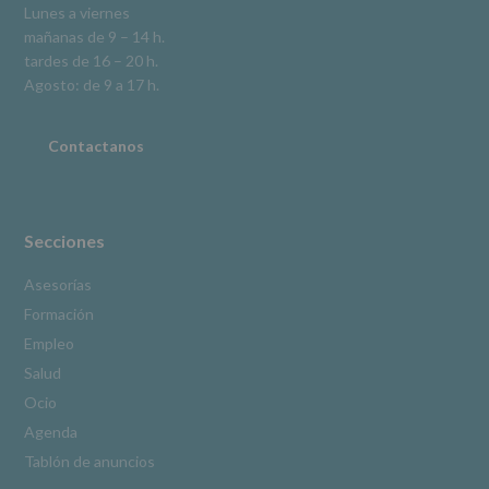
en
Lunes a viernes
la
mañanas de 9 – 14 h.
información
tardes de 16 – 20 h.
adicional.
Información
Agosto: de 9 a 17 h.
adicional
:
Puede
consultar
Contactanos
el
apartado
Aquí
Protegemos
tus
Secciones
Datos
de
Asesorías
nuestra
Formación
página
web:
Empleo
www.alcobendas.org
Salud
*
Ocio
Obligatorio
Agenda
Tablón de anuncios