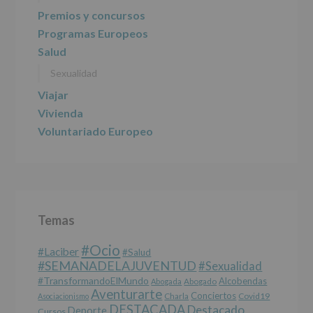
Premios y concursos
Programas Europeos
Salud
Sexualidad
Viajar
Vivienda
Voluntariado Europeo
Temas
#Ocio
#laciber
#salud
#SEMANADELAJUVENTUD
#sexualidad
#TransformandoElMundo
Alcobendas
Abogada
Abogado
Aventurarte
Conciertos
Charla
Covid19
Asociacionismo
DESTACADA
Destacado
Deporte
Cursos