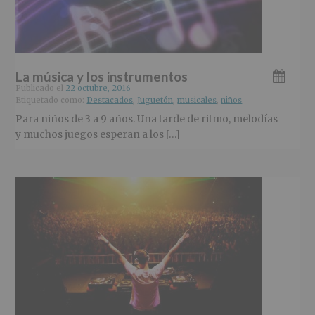
r
n
l
i
c
p
n
i
r
c
p
i
i
a
n
La música y los instrumentos
p
l
c
Publicado el
22 octubre, 2016
a
i
Etiquetado como:
Destacados
,
Juguetón
,
musicales
,
niños
l
p
Para niños de 3 a 9 años. Una tarde de ritmo, melodías
a
y muchos juegos esperan a los […]
l