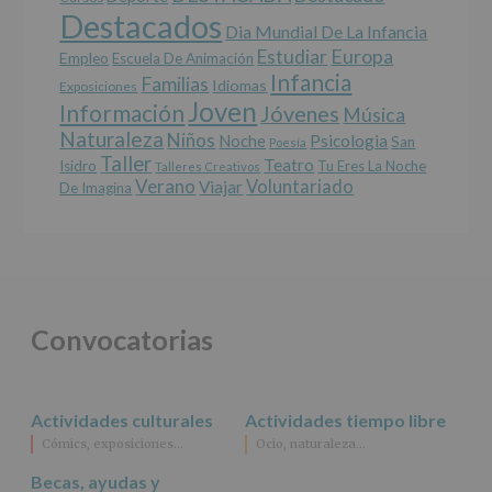
Destacados
Dia Mundial De La Infancia
Europa
Estudiar
Empleo
Escuela De Animación
Infancia
Familias
Idiomas
Exposiciones
Joven
Información
Jóvenes
Música
Naturaleza
Niños
Noche
Psicologia
San
Poesía
Taller
Teatro
Isidro
Tu Eres La Noche
Talleres Creativos
Verano
Voluntariado
Viajar
De Imagina
Convocatorias
Actividades culturales
Actividades tiempo libre
Cómics, exposiciones…
Ocio, naturaleza…
Becas, ayudas y