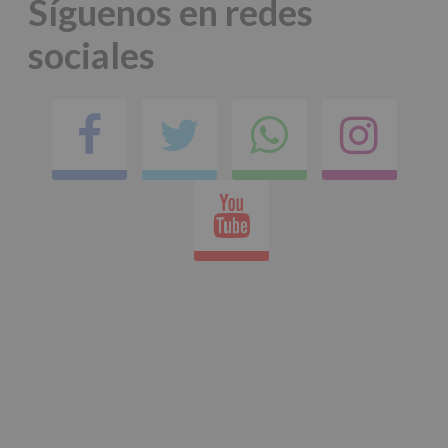
Síguenos en redes
sociales
Facebook
Twitter
Comparti
Ins
en
Youtube
whatsap