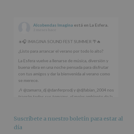
Alcobendas Imagina
está en La Esfera.
2 meses hace
☀️🎧 IMAGINA SOUND FEST SUMMER 🌴🔥
¿Listo para arrancar el verano por todo lo alto?
La Esfera vuelve a llenarse de música, diversión y
buena vibra en una noche pensada para disfrutar
con tus amigos y dar la bienvenida al verano como
se merece.
🎶 @zamarra_dj @danferprodj y @djfabian_2004 nos
traerán todos sus temazos, el mejor ambiente de la
ciudad y un plan que no te puedes perder.
🌅 Porque este
...
Ver más
Suscríbete a nuestro boletín para estar al
Foto
día
Ver en Facebook
·
Compartir