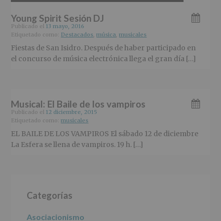
Young Spirit Sesión DJ
Publicado el
13 mayo, 2016
Etiquetado como:
Destacados
,
música
,
musicales
Fiestas de San Isidro. Después de haber participado en
el concurso de música electrónica llega el gran día […]
Musical: El Baile de los vampiros
Publicado el
12 diciembre, 2015
Etiquetado como:
musicales
EL BAILE DE LOS VAMPIROS El sábado 12 de diciembre
La Esfera se llena de vampiros. 19 h. […]
Barra
Categorías
lateral
principal
Asociacionismo