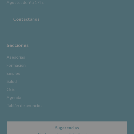
Información
Agosto: de 9 a 17 h.
adicional
:
Puede
consultar
Contactanos
el
apartado
Aquí
Protegemos
tus
Secciones
Datos
de
Asesorías
nuestra
Formación
página
web:
Empleo
www.alcobendas.org
Salud
*
Ocio
Obligatorio
Agenda
Tablón de anuncios
Sugerencias