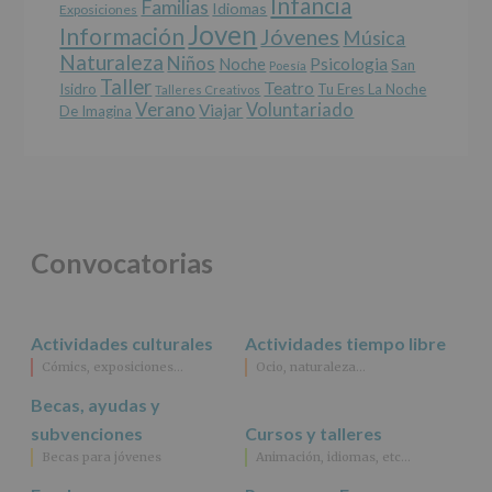
Infancia
Familias
Idiomas
Exposiciones
Joven
Información
Jóvenes
Música
Naturaleza
Niños
Noche
Psicologia
San
Poesía
Taller
Teatro
Isidro
Tu Eres La Noche
Talleres Creativos
Verano
Voluntariado
Viajar
De Imagina
Convocatorias
Actividades culturales
Actividades tiempo libre
Cómics, exposiciones…
Ocio, naturaleza…
Becas, ayudas y
subvenciones
Cursos y talleres
Becas para jóvenes
Animación, idiomas, etc…