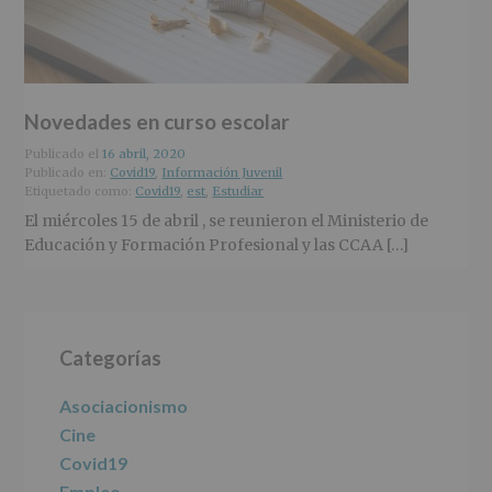
r
n
l
i
c
p
n
i
r
c
p
i
i
a
n
Novedades en curso escolar
p
l
c
a
i
Publicado el
16 abril, 2020
l
p
Publicado en:
Covid19
,
Información Juvenil
Etiquetado como:
Covid19
,
est
,
Estudiar
a
l
El miércoles 15 de abril , se reunieron el Ministerio de
Educación y Formación Profesional y las CCAA […]
Barra
Categorías
lateral
principal
Asociacionismo
Cine
Covid19
Empleo