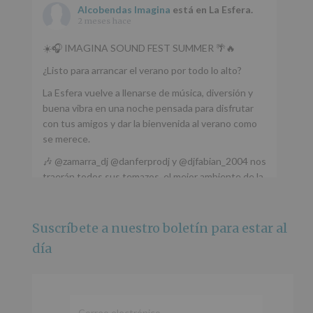
Alcobendas Imagina
está en La Esfera.
2 meses hace
☀️🎧 IMAGINA SOUND FEST SUMMER 🌴🔥
¿Listo para arrancar el verano por todo lo alto?
La Esfera vuelve a llenarse de música, diversión y
buena vibra en una noche pensada para disfrutar
con tus amigos y dar la bienvenida al verano como
se merece.
🎶 @zamarra_dj @danferprodj y @djfabian_2004 nos
traerán todos sus temazos, el mejor ambiente de la
ciudad y un plan que no te puedes perder.
🌅 Porque este
...
Ver más
Suscríbete a nuestro boletín para estar al
Foto
día
Ver en Facebook
·
Compartir
Alcobendas Imagina
está en Recinto