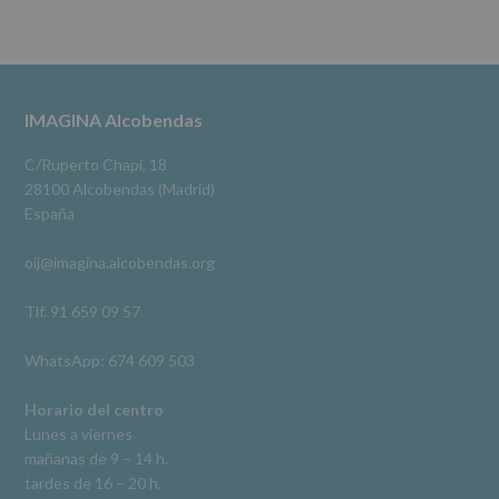
No
se
cederán
Alcobendas Imagina
datos
3 meses hace
a
terceros,
#imaginaalcobendas
#alcobendas
#pau
#biblioteca
Footer
IMAGINA Alcobendas
salvo
obligación
Video
legal.
C/Ruperto Chapí, 18
Derechos:
Ver en Facebook
·
Compartir
28100 Alcobendas (Madrid)
De
España
acceso,
rectificación,
oij@imagina.alcobendas.org
supresión,
así
como
Tlf. 91 659 09 57
otros
derechos,
WhatsApp: 674 609 503
según
se
explica
Horario del centro
en
Lunes a viernes
la
mañanas de 9 – 14 h.
información
tardes de 16 – 20 h.
adicional.