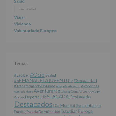
Salud
Sexualidad
Viajar
Vivienda
Voluntariado Europeo
Temas
#Ocio
#laciber
#salud
#SEMANADELAJUVENTUD
#sexualidad
#TransformandoElMundo
Alcobendas
Abogada
Abogado
Aventurarte
Conciertos
Charla
Covid19
Asociacionismo
DESTACADA
Destacado
Deporte
Cursos
Destacados
Dia Mundial De La Infancia
Europa
Estudiar
Empleo
Escuela De Animación