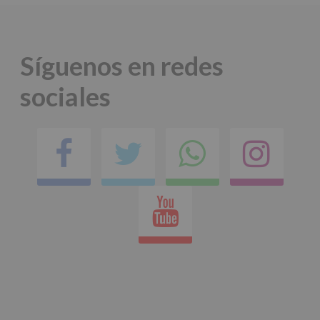
Síguenos en redes
sociales
Facebook
Twitter
Comparti
Ins
en
Youtube
whatsap