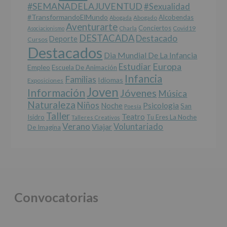
#SEMANADELAJUVENTUD
#sexualidad
#TransformandoElMundo
Alcobendas
Abogada
Abogado
Aventurarte
Conciertos
Charla
Covid19
Asociacionismo
DESTACADA
Destacado
Deporte
Cursos
Destacados
Dia Mundial De La Infancia
Europa
Estudiar
Empleo
Escuela De Animación
Infancia
Familias
Idiomas
Exposiciones
Joven
Información
Jóvenes
Música
Naturaleza
Niños
Noche
Psicologia
San
Poesía
Taller
Teatro
Isidro
Tu Eres La Noche
Talleres Creativos
Verano
Voluntariado
Viajar
De Imagina
Convocatorias