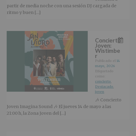
partir de media noche con una sesión DJ cargada de
ritmo y buen […]
Concierto
Joven:
Wistimbe
r
Publicado el
14
mayo, 2026
Etiquetado
como:
concierto
,
Destacado
,
joven
🎶 Concierto
Joven Imagina Sound 🎶 El jueves 14 de mayo a las
21:00 h, la Zona Joven del […]