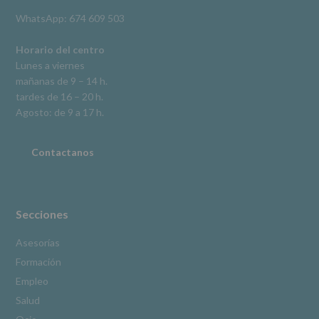
derechos,
WhatsApp: 674 609 503
según
se
explica
Horario del centro
en
Lunes a viernes
la
mañanas de 9 – 14 h.
información
tardes de 16 – 20 h.
adicional.
Información
Agosto: de 9 a 17 h.
adicional
:
Puede
consultar
Contactanos
el
apartado
Aquí
Protegemos
tus
Secciones
Datos
de
Asesorías
nuestra
Formación
página
web:
Empleo
www.alcobendas.org
Salud
*