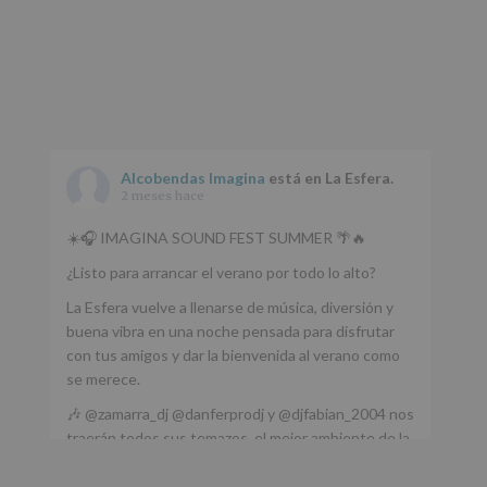
Alcobendas Imagina
está en La Esfera.
2 meses hace
☀️🎧 IMAGINA SOUND FEST SUMMER 🌴🔥
¿Listo para arrancar el verano por todo lo alto?
La Esfera vuelve a llenarse de música, diversión y
buena vibra en una noche pensada para disfrutar
con tus amigos y dar la bienvenida al verano como
se merece.
🎶 @zamarra_dj @danferprodj y @djfabian_2004 nos
traerán todos sus temazos, el mejor ambiente de la
ciudad y un plan que no te puedes perder.