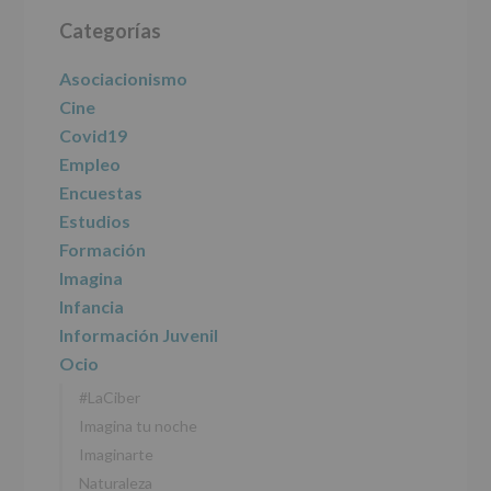
Barra
Categorías
lateral
principal
Asociacionismo
Cine
Covid19
Empleo
Encuestas
Estudios
Formación
Imagina
Infancia
Información Juvenil
Ocio
#LaCiber
Imagina tu noche
Imaginarte
Naturaleza