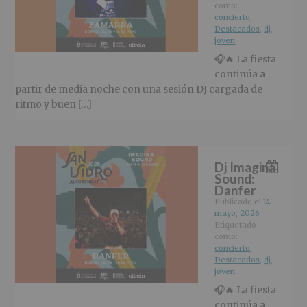
r
n
l
como:
i
c
p
concierto
,
Destacados
,
dj
,
n
i
r
joven
c
p
i
🎧🔥 La fiesta
i
a
n
continúa a
p
l
c
partir de media noche con una sesión DJ cargada de
a
i
ritmo y buen […]
l
p
a
l
Dj Imagina
Sound:
Danfer
Publicado el
14
mayo, 2026
Etiquetado
como:
concierto
,
Destacados
,
dj
,
joven
🎧🔥 La fiesta
continúa a