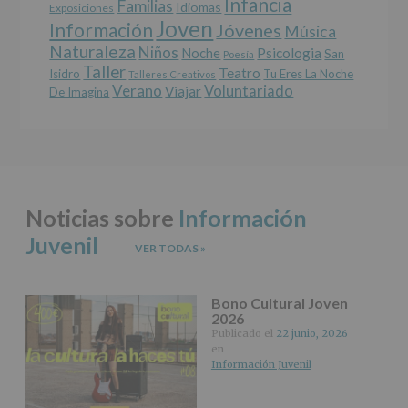
Infancia
rectificación,
Familias
Idiomas
Exposiciones
supresión,
Joven
Información
Jóvenes
Música
así
Naturaleza
como
Niños
Noche
Psicologia
San
Poesía
otros
Taller
Teatro
Isidro
Tu Eres La Noche
Talleres Creativos
derechos,
Verano
Voluntariado
Viajar
De Imagina
según
se
explica
en
la
información
adicional.
Noticias sobre
Información
Información
adicional
:
Juvenil
Puede
VER TODAS
»
consultar
el
apartado
Bono Cultural Joven
Aquí
2026
Protegemos
Publicado el
22 junio, 2026
tus
en
Datos
Información Juvenil
de
nuestra