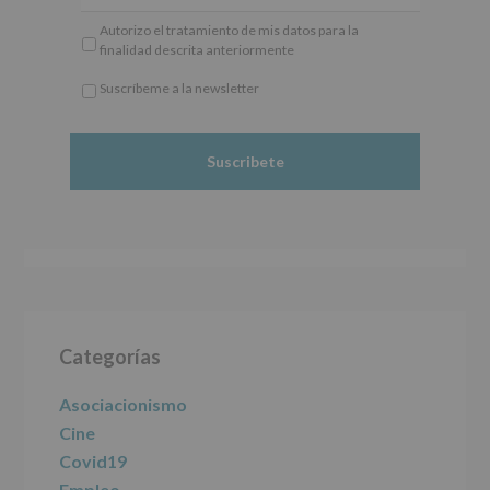
General
Responsable
: AYUNTAMIENTO DE ALCOBENDAS.
Autorizo el tratamiento de mis datos para la
Europeo
Finalidad
: Información actividades y programas
finalidad descrita anteriormente
de
participativos para jóvenes.
Protección
Legitimación
: Consentimiento del interesado para
Suscríbeme a la newsletter
de
este fin específico.
*
Datos
Destinatarios
: No se cederán datos a terceros, salvo
Obligatorio
(UE)
obligación legal.
2016/679,
Derechos:
De acceso, rectificación, supresión, así
de
como otros derechos, según se explica en la
27
información adicional.
de
Información adicional
: Puede consultar el apartado
abril
Aquí Protegemos tus Datos de nuestra página web:
de
www.alcobendas.org
2016,
le
informamos
Barra
de
las
Categorías
lateral
características
del
principal
Asociacionismo
tratamiento
de
Cine
los
Covid19
datos
personales
Empleo