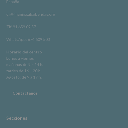
España
acceso,
rectificación,
oij@imagina.alcobendas.org
supresión,
así
como
Tlf. 91 659 09 57
otros
derechos,
WhatsApp: 674 609 503
según
se
explica
Horario del centro
en
Lunes a viernes
la
mañanas de 9 – 14 h.
información
tardes de 16 – 20 h.
adicional.
Información
Agosto: de 9 a 17 h.
adicional
:
Puede
consultar
Contactanos
el
apartado
Aquí
Protegemos
tus
Secciones
Datos
de