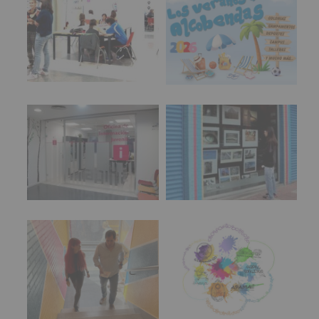
datos
🎫 Entrada libre
personales
recogidos:
🎉 Forma parte del mejor cartel joven de las fiestas,
en un espacio pensado para la diversión segura.
INFORMACIÓN
SOBRE
#imaginasound
#alco
...
Ver más
PROTECCIÓN
DE
Foto
DATOS
Espacio Joven
Campaña de Verano
(REGLAMENTO
Ver en Facebook
·
Compartir
EUROPEO
2016/679
de
Alcobendas Imagina
está en Recinto
27
Ferial De Alcobendas.
abril
3 meses hace
de
2016)
🔊 IMAGINA SOUND presenta: @pablopatodo
@todomalmusic @wistimber_
Información y
Imaginarte
Responsable
:
asesoramiento juvenil
AYUNTAMIENTO
La Zona Joven vibrara este 14 de mayo con 3
DE
magnificas actuaciones que no te puedes perder:
ALCOBENDAS.
Finalidad
:
- 19h: PABLOPATODO
Información
- 20h: TODO MAL
actividades