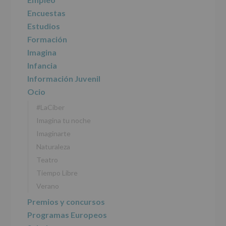
recogidos:
Encuestas
Estudios
INFORMACIÓN
SOBRE
Formación
PROTECCIÓN
Imagina
DE
DATOS
Infancia
(REGLAMENTO
Información Juvenil
EUROPEO
2016/679
Ocio
de
#LaCiber
27
abril
Imagina tu noche
de
Imaginarte
2016)
Naturaleza
Responsable
:
Teatro
AYUNTAMIENTO
DE
Tiempo Libre
ALCOBENDAS.
Verano
Finalidad
:
Información
Premios y concursos
actividades
Programas Europeos
y
programas