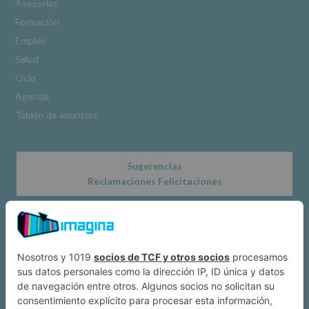
Asesorías
nuestra
Formación
página
web:
Empleo
www.alcobendas.org
Salud
*
Ocio
Obligatorio
Agenda
Tablón de anuncios
Sugerencias
Reclamaciones Felicitaciones
Acerca de
Dónde estamos
Suscríbete a IMAGINA