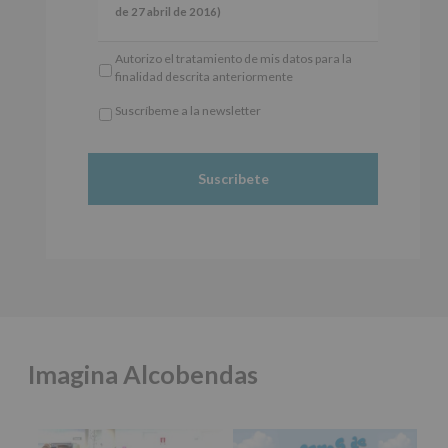
🎫 Entrada libre hasta completar aforo
del
de 27 abril de 2016)
Reglamento
#alcobendas
#imaginasound
#SanIsidro2026
General
Responsable
: AYUNTAMIENTO DE
Autorizo el tratamiento de mis datos para la
Europeo
ALCOBENDAS.
Foto
finalidad descrita anteriormente
de
Finalidad
: Información actividades y programas
Protección
Ver en Facebook
·
Compartir
participativos para jóvenes.
Suscríbeme a la newsletter
de
Legitimación
: Consentimiento del interesado
*
Datos
para este fin específico.
Obligatorio
(UE)
Destinatarios
: No se cederán datos a terceros,
Alcobendas Imagina
está en Recinto
2016/679,
salvo obligación legal.
Ferial De Alcobendas.
de
Derechos:
De acceso, rectificación, supresión,
3 meses hace
27
así como otros derechos, según se explica en la
de
información adicional.
🔊 IMAGINA SOUND está de suerte con
abril
Información adicional
: Puede consultar el
@zalo_wav @ekos_281 @esele.bby y @farklamm
de
apartado Aquí Protegemos tus Datos de
2016,
nuestra página web:
www.alcobendas.org
La Zona Joven de Alcobendas vibrará este 15 de
le
mayo
#SanIsidro2026
con un show que no te
informamos
puedes perder:
de
las
- 19h: ZALO, EKOS y ESELE BBY
Imagina Alcobendas
características
del
- 20h: DJ FARK LAMM
tratamiento
📍 Recinto Ferial
de
los
⏰ De 19 a 22 h