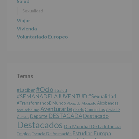
Salud
participativos
Sexualidad
para
jóvenes.
Viajar
Legitimación
:
Consentimiento
Vivienda
del
Voluntariado Europeo
interesado
para
este
fin
específico.
Destinatarios
:
No
Temas
se
cederán
#Ocio
datos
#laciber
#salud
a
#SEMANADELAJUVENTUD
#sexualidad
terceros,
#TransformandoElMundo
Alcobendas
Abogada
Abogado
salvo
Aventurarte
Conciertos
Charla
Covid19
Asociacionismo
obligación
DESTACADA
Destacado
Deporte
Cursos
legal.
Destacados
Derechos:
Dia Mundial De La Infancia
De
Europa
Estudiar
Empleo
acceso,
Escuela De Animación