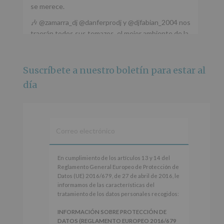
se merece.
🎶 @zamarra_dj @danferprodj y @djfabian_2004 nos
traerán todos sus temazos, el mejor ambiente de la
ciudad y un plan que no te puedes perder.
🌅 Porque este
...
Ver más
Suscríbete a nuestro boletín para estar al
Foto
día
Ver en Facebook
·
Compartir
Alcobendas Imagina
está en Recinto
Ferial De Alcobendas.
3 meses hace
IMAGINA SOUND SAN ISDRO
En
En cumplimiento de los artículos 13 y 14 del
cumplimiento
Reglamento General Europeo de Protección de
Esta noche la Zona Joven saltará a ritmo de
de
Datos (UE) 2016/679, de 27 de abril de 2016, le
@s.hidalgo.v y @joel_jowe
los
informamos de las características del
artículos
tratamiento de los datos personales recogidos:
Dos fantásticas novedades para disfrutar sin parar.
13
y
INFORMACIÓN SOBRE PROTECCIÓN DE
📍 Zona Joven
14
DATOS (REGLAMENTO EUROPEO 2016/679