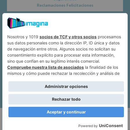
Reclamaciones Felicitaciones
Acerca de
Dónde estamos
Suscríbete a IMAGINA
Alcobendas
Política de privacidad
|
Mapa web
| Imagina Alcobendas Copyright ©
2026.