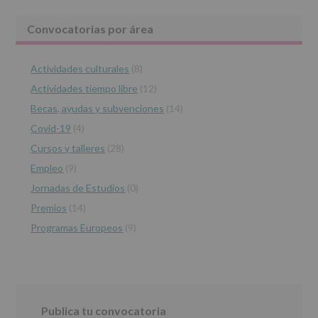
2016,
le
Barra
Convocatorias por área
informamos
de
lateral
las
características
Actividades culturales
(8)
principal
del
Actividades tiempo libre
(12)
tratamiento
de
Becas, ayudas y subvenciones
(14)
los
Covid-19
(4)
datos
personales
Cursos y talleres
(28)
recogidos:
Empleo
(9)
INFORMACIÓN
Jornadas de Estudios
(0)
SOBRE
PROTECCIÓN
Premios
(14)
DE
Programas Europeos
(9)
DATOS
(REGLAMENTO
EUROPEO
2016/679
de
27
abril
Publica tu convocatoria