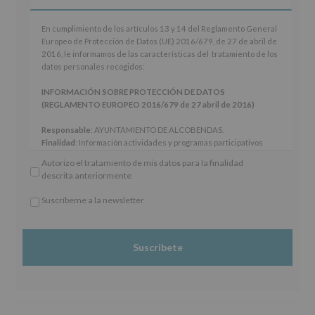
En
En cumplimiento de los artículos 13 y 14 del Reglamento General
cumplimiento
Europeo de Protección de Datos (UE) 2016/679, de 27 de abril de
de
2016, le informamos de las características del tratamiento de los
los
datos personales recogidos:
artículos
13
INFORMACIÓN SOBRE PROTECCIÓN DE DATOS
y
(REGLAMENTO EUROPEO 2016/679 de 27 abril de 2016)
14
del
Responsable
: AYUNTAMIENTO DE ALCOBENDAS.
Reglamento
Finalidad
: Información actividades y programas participativos
General
para jóvenes.
Autorizo el tratamiento de mis datos para la finalidad
Europeo
Legitimación
: Consentimiento del interesado para este fin
descrita anteriormente
de
específico.
Protección
Destinatarios
: No se cederán datos a terceros, salvo obligación
Suscríbeme a la newsletter
de
legal.
*
Datos
Derechos:
De acceso, rectificación, supresión, así como otros
Obligatorio
(UE)
derechos, según se explica en la información adicional.
2016/679,
Información adicional
: Puede consultar el apartado Aquí
de
Protegemos tus Datos de nuestra página web:
27
www.alcobendas.org
de
abril
de