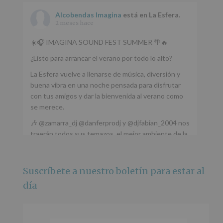
Alcobendas Imagina
está en La Esfera.
2 meses hace
☀️🎧 IMAGINA SOUND FEST SUMMER 🌴🔥
¿Listo para arrancar el verano por todo lo alto?
La Esfera vuelve a llenarse de música, diversión y
buena vibra en una noche pensada para disfrutar
con tus amigos y dar la bienvenida al verano como
se merece.
🎶 @zamarra_dj @danferprodj y @djfabian_2004 nos
traerán todos sus temazos, el mejor ambiente de la
ciudad y un plan que no te puedes perder.
🌅 Porque este
...
Ver más
Suscríbete a nuestro boletín para estar al
Foto
día
Ver en Facebook
·
Compartir