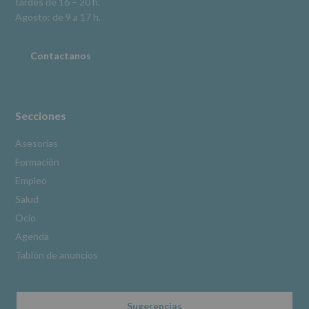
tardes de 16 – 20 h.
adicional.
Información
Agosto: de 9 a 17 h.
adicional
:
Puede
consultar
Contactanos
el
apartado
Aquí
Protegemos
tus
Secciones
Datos
de
Asesorías
nuestra
Formación
página
web:
Empleo
www.alcobendas.org
Salud
*
Ocio
Obligatorio
Agenda
Tablón de anuncios
Sugerencias