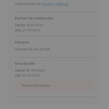
r
n
l
Convocatoria de
Cursos y talleres
i
c
p
n
i
r
c
p
i
Fechas de realización
i
a
n
Inicio:
11-10-2024
p
l
c
Fin:
23-05-2025
a
i
l
p
Horario
a
l
Viernes de 18 a 19:30h.
Inscripción
Inicio:
16-09-2024
Fin:
05-02-2025
Periodo Finalizado