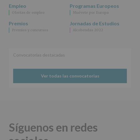
se
Empleo
Programas Europeos
cederán
Ofertas de empleo
Muévete por Europa
datos
a
Premios
Jornadas de Estudios
terceros,
Premios y concursos
Alcobendas 2022
salvo
obligación
legal.
Derechos:
De
Convocatorias destacadas
acceso,
rectificación,
supresión,
así
Ver todas las convocatorias
como
otros
derechos,
según
se
explica
en
la
Síguenos en redes
información
adicional.
Información