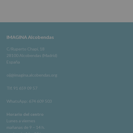
Destinatarios
:
No
se
cederán
Alcobendas Imagina
datos
3 meses hace
a
terceros,
#imaginaalcobendas
#alcobendas
#pau
#biblioteca
Footer
IMAGINA Alcobendas
salvo
obligación
Video
legal.
C/Ruperto Chapí, 18
Derechos:
Ver en Facebook
·
Compartir
28100 Alcobendas (Madrid)
De
España
acceso,
rectificación,
oij@imagina.alcobendas.org
supresión,
así
como
Tlf. 91 659 09 57
otros
derechos,
WhatsApp: 674 609 503
según
se
explica
Horario del centro
en
Lunes a viernes
la
mañanas de 9 – 14 h.
información