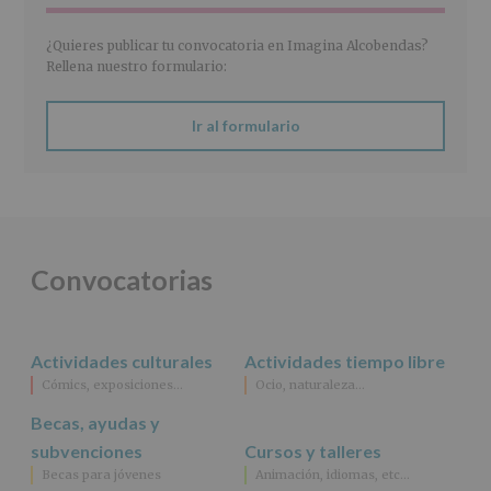
de
2016)
¿Quieres publicar tu convocatoria en Imagina Alcobendas?
Responsable
:
Rellena nuestro formulario:
AYUNTAMIENTO
DE
ALCOBENDAS.
Ir al formulario
Finalidad
:
Información
actividades
y
programas
participativos
para
Convocatorias
jóvenes.
Legitimación
:
Consentimiento
del
Actividades culturales
Actividades tiempo libre
interesado
para
Cómics, exposiciones…
Ocio, naturaleza…
este
fin
Becas, ayudas y
específico.
subvenciones
Cursos y talleres
Destinatarios
:
Becas para jóvenes
Animación, idiomas, etc…
No