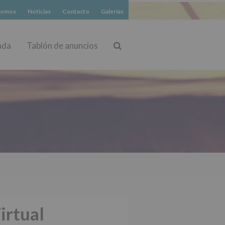
somos
Noticias
Contacto
Galerías
nda
Tablón de anuncios
Buscar
irtual