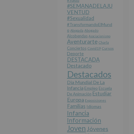
#salud
#SEMANADELAJU
VENTUD
#sexualidad
#TransformandoElMund
O
Abogada
Abogado
Alcobendas
Asociacionismo
Aventurarte
Charla
Conciertos
Covid19
Cursos
Deporte
DESTACADA
Destacado
Destacados
Dia Mundial De La
Infancia
Empleo
Escuela
Estudiar
De Animación
Europa
Exposiciones
Familias
Idiomas
Infancia
Información
Joven
Jóvenes