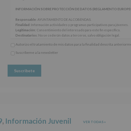
los
artículos
INFORMACIÓN SOBRE PROTECCIÓN DE DATOS (REGLAMENTO EUROPEO 20
13
y
Responsable
: AYUNTAMIENTO DE ALCOBENDAS.
14
Finalidad
: Información actividades y programas participativos para jóvenes.
del
Legitimación
: Consentimiento del interesado para este fin específico.
Reglamento
Destinatarios
: No se cederán datos a terceros, salvo obligación legal.
General
Derechos:
De acceso, rectificación, supresión, así como otros derechos, seg
Autorizo el tratamiento de mis datos para la finalidad descrita anterior
Europeo
adicional.
de
Información adicional
: Puede consultar el apartado Aquí Protegemos tus Da
Suscríbeme a la newsletter
Protección
*
www.alcobendas.org
de
Obligatorio
Datos
(UE)
2016/679,
de
27
de
abril
de
2016,
le
informamos
9
,
Información Juvenil
VER TODAS
»
de
las