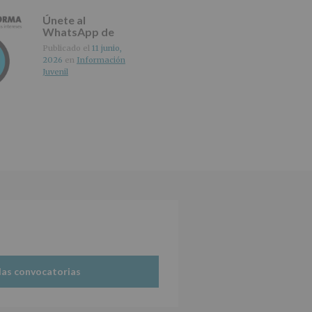
Únete al
WhatsApp de
IMAGINA
Publicado el
11 junio,
2026
en
Información
Juvenil
las convocatorias