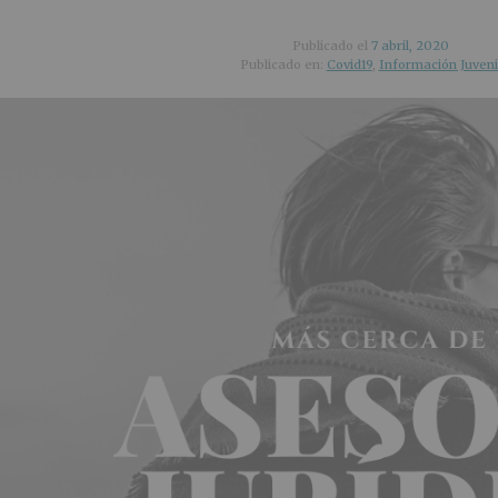
Publicado el
7 abril, 2020
Publicado en:
Covid19
,
Información Juveni