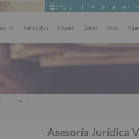
Facebook
Twitter
Whatsapp
Instagram
Quiénes 
sorías
Formación
Empleo
Salud
Ocio
Age
ría Jurídica Virtual
Asesoría Jurídica V