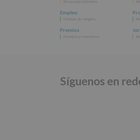
Becas para jóvenes
An
Empleo
Pr
Ofertas de empleo
Mu
Premios
Jo
Premios y concursos
Al
Síguenos en red