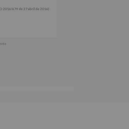
16/679 de 27 abril de 2016)
ún se explica en la información
mente
tos de nuestra página web: