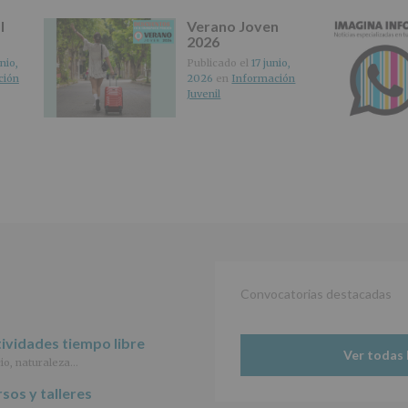
características
l
Verano Joven
del
2026
tratamiento
de
nio,
Publicado el
17 junio,
los
ción
2026
en
Información
datos
Juvenil
personales
recogidos:
INFORMACIÓN
SOBRE
PROTECCIÓN
DE
DATOS
(REGLAMENTO
EUROPEO
2016/679
de
Convocatorias destacadas
27
abril
de
ividades tiempo libre
2016)
Ver todas 
io, naturaleza…
Responsable
:
sos y talleres
AYUNTAMIENTO