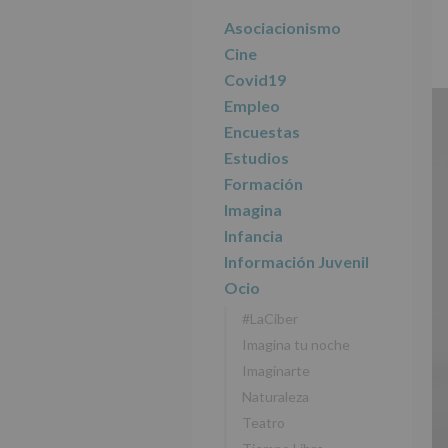
r
n
l
principal
i
c
p
Asociacionismo
n
i
r
Cine
c
p
i
Covid19
i
a
n
Empleo
p
l
c
Encuestas
a
i
l
p
Estudios
a
Formación
l
Imagina
Infancia
Información Juvenil
Ocio
#LaCiber
Imagina tu noche
Imaginarte
Naturaleza
Teatro