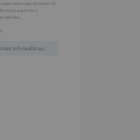
oger ante cada situación. El
 de estos aspectos y
 difíciles.
h.
 vías telemáticas: