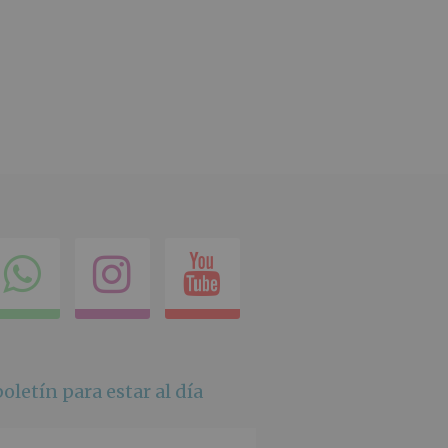
ok
itter
Compartir
Instagram
Youtube
en
whatsapp
oletín para estar al día