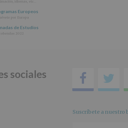
imación, idiomas, etc…
DE
ALCOBENDAS.
ogramas Europeos
Finalidad
:
évete por Europa
Información
actividades
rnadas de Estudios
y
cobendas 2022
programas
participativos
para
jóvenes.
Legitimación
:
Consentimiento
del
es sociales
interesado
Facebo
Tw
para
este
fin
específico.
Destinatarios
:
No
se
Suscríbete a nuestro b
cederán
datos
a
terceros,