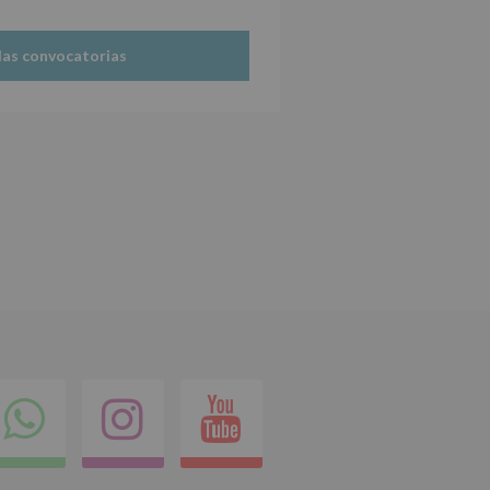
las convocatorias
ok
itter
Compartir
Instagram
Youtube
en