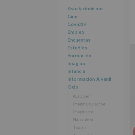
r
n
l
principal
i
c
p
Asociacionismo
n
i
r
Cine
c
p
i
Covid19
i
a
n
Empleo
p
l
c
Encuestas
a
i
l
p
Estudios
a
Formación
l
Imagina
Infancia
Información Juvenil
Ocio
#LaCiber
Imagina tu noche
Imaginarte
Naturaleza
Teatro