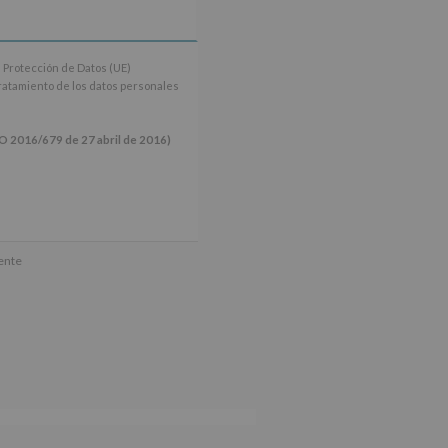
 Protección de Datos (UE)
tratamiento de los datos personales
16/679 de 27 abril de 2016)
ún se explica en la información
mente
tos de nuestra página web: