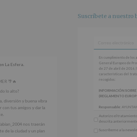
No
se
Suscríbete a nuestro b
cederán
datos
a
terceros,
salvo
obligación
legal.
Derechos:
En
En cumplimiento de los 
De
cumplimiento
General Europeo de Pro
en La Esfera.
acceso,
de
de 27 de abril de 2016, 
rectificación,
los
características del tra
supresión,
artículos
recogidos:
ER 🌴🔥
así
13
como
y
do lo alto?
INFORMACIÓN SOBRE
otros
14
(REGLAMENTO EUROPEO 
derechos,
del
a, diversión y buena vibra
según
Reglamento
 con tus amigos y dar la
Responsable
: AYUNTA
se
General
Finalidad
: Información 
ce.
explica
Autorizo el tratamiento
Europeo
participativos para jóve
en
descrita anteriorment
de
fabian_2004 nos traerán
Legitimación
: Consentim
la
Protección
específico.
Suscríbeme a la newsle
e de la ciudad y un plan
información
de
*
Destinatarios
: No se ce