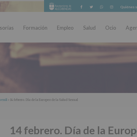
Facebook
Twitter
Whatsapp
Instagram
Quiénes 
sorías
Formación
Empleo
Salud
Ocio
Age
venil
> 14 febrero. Día de la Europeo de la Salud Sexual
14 febrero. Día de la Europ