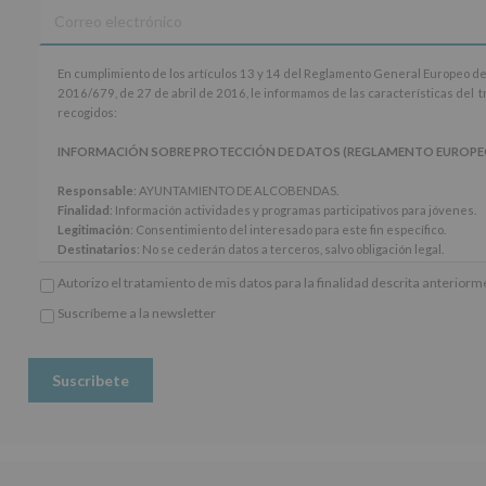
En
En cumplimiento de los artículos 13 y 14 del Reglamento General Europeo de
cumplimiento
2016/679, de 27 de abril de 2016, le informamos de las características del 
de
recogidos:
los
artículos
INFORMACIÓN SOBRE PROTECCIÓN DE DATOS (REGLAMENTO EUROPEO 20
13
y
Responsable
: AYUNTAMIENTO DE ALCOBENDAS.
14
Finalidad
: Información actividades y programas participativos para jóvenes.
del
Legitimación
: Consentimiento del interesado para este fin específico.
Reglamento
Destinatarios
: No se cederán datos a terceros, salvo obligación legal.
General
Derechos:
De acceso, rectificación, supresión, así como otros derechos, seg
Autorizo el tratamiento de mis datos para la finalidad descrita anterior
Europeo
adicional.
de
Información adicional
: Puede consultar el apartado Aquí Protegemos tus Da
Suscríbeme a la newsletter
Protección
*
www.alcobendas.org
de
Obligatorio
Datos
(UE)
2016/679,
de
27
de
abril