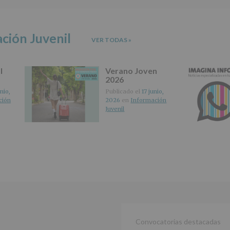
de
2016,
le
informamos
ción Juvenil
VER TODAS
»
de
las
características
l
Verano Joven
del
2026
tratamiento
de
nio,
Publicado el
17 junio,
los
ción
2026
en
Información
datos
Juvenil
personales
recogidos:
INFORMACIÓN
SOBRE
PROTECCIÓN
DE
DATOS
(REGLAMENTO
EUROPEO
2016/679
de
Convocatorias destacadas
27