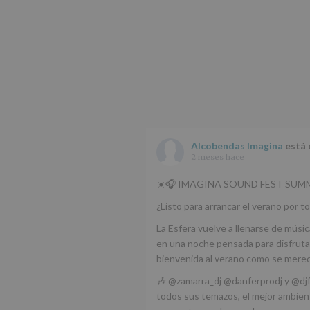
Alcobendas Imagina
está 
2 meses hace
☀️🎧 IMAGINA SOUND FEST SUMM
¿Listo para arrancar el verano por to
La Esfera vuelve a llenarse de músic
en una noche pensada para disfrutar
bienvenida al verano como se mere
🎶 @zamarra_dj @danferprodj y @dj
todos sus temazos, el mejor ambient