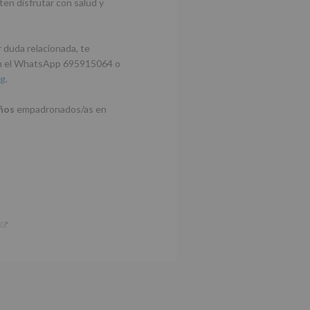
n disfrutar con salud y
 duda relacionada, te
 en el WhatsApp 695915064 o
rg
.
años
empadronados/as en