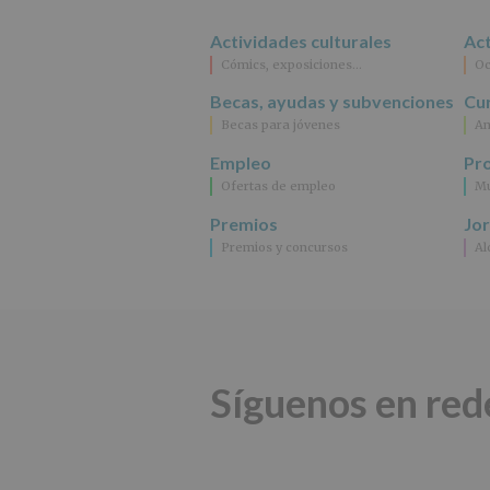
Actividades culturales
Act
Cómics, exposiciones…
Oc
Becas, ayudas y subvenciones
Cur
Becas para jóvenes
An
Empleo
Pr
Ofertas de empleo
Mu
Premios
Jo
Premios y concursos
Al
Síguenos en red