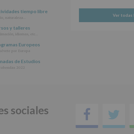
abril
de
ividades tiempo libre
2016)
Ver todas 
io, naturaleza…
Responsable
:
sos y talleres
AYUNTAMIENTO
imación, idiomas, etc…
DE
ALCOBENDAS.
ogramas Europeos
Finalidad
:
évete por Europa
Información
actividades
rnadas de Estudios
y
cobendas 2022
programas
participativos
para
jóvenes.
Legitimación
:
Consentimiento
del
es sociales
interesado
Facebo
Tw
para
este
fin
específico.
Destinatarios
: