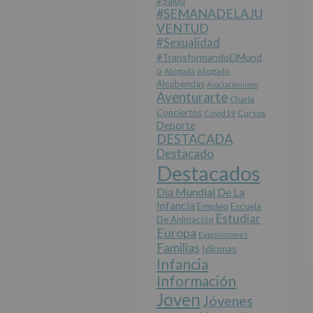
#salud
#SEMANADELAJU
VENTUD
#sexualidad
#TransformandoElMund
O
Abogada
Abogado
Alcobendas
Asociacionismo
Aventurarte
Charla
Conciertos
Covid19
Cursos
Deporte
DESTACADA
Destacado
Destacados
Dia Mundial De La
Infancia
Empleo
Escuela
Estudiar
De Animación
Europa
Exposiciones
Familias
Idiomas
Infancia
Información
Joven
Jóvenes