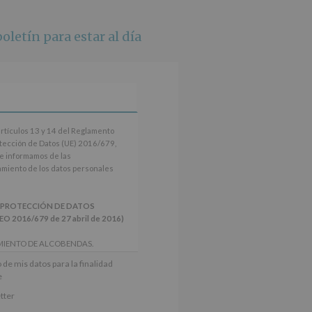
whatsapp
oletín para estar al día
artículos 13 y 14 del Reglamento
tección de Datos (UE) 2016/679,
le informamos de las
tamiento de los datos personales
 PROTECCIÓN DE DATOS
2016/679 de 27 abril de 2016)
MIENTO DE ALCOBENDAS.
actividades y programas
 de mis datos para la finalidad
nes.
e
iento del interesado para este fin
tter
derán datos a terceros, salvo