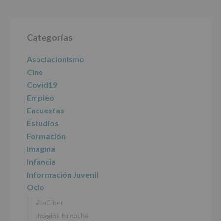
le
informamos
Barra
de
las
Categorías
lateral
características
del
principal
Asociacionismo
tratamiento
de
Cine
los
Covid19
datos
personales
Empleo
recogidos:
Encuestas
Estudios
INFORMACIÓN
SOBRE
Formación
PROTECCIÓN
Imagina
DE
DATOS
Infancia
(REGLAMENTO
Información Juvenil
EUROPEO
2016/679
Ocio
de
#LaCiber
27
abril
Imagina tu noche
de