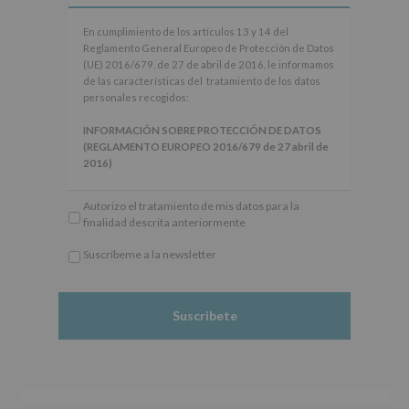
En
En cumplimiento de los artículos 13 y 14 del
cumplimiento
Reglamento General Europeo de Protección de Datos
de
(UE) 2016/679, de 27 de abril de 2016, le informamos
los
de las características del tratamiento de los datos
artículos
personales recogidos:
13
y
INFORMACIÓN SOBRE PROTECCIÓN DE DATOS
14
(REGLAMENTO EUROPEO 2016/679 de 27 abril de
del
2016)
Reglamento
General
Responsable
: AYUNTAMIENTO DE ALCOBENDAS.
Autorizo el tratamiento de mis datos para la
Europeo
Finalidad
: Información actividades y programas
finalidad descrita anteriormente
de
participativos para jóvenes.
Protección
Legitimación
: Consentimiento del interesado para
Suscríbeme a la newsletter
de
este fin específico.
*
Datos
Destinatarios
: No se cederán datos a terceros, salvo
Obligatorio
(UE)
obligación legal.
2016/679,
Derechos:
De acceso, rectificación, supresión, así
de
como otros derechos, según se explica en la
27
información adicional.
de
Información adicional
: Puede consultar el apartado
abril
Aquí Protegemos tus Datos de nuestra página web:
de
www.alcobendas.org
2016,