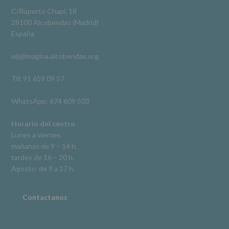
obligación
Video
legal.
C/Ruperto Chapí, 18
Derechos:
Ver en Facebook
·
Compartir
28100 Alcobendas (Madrid)
De
España
acceso,
rectificación,
oij@imagina.alcobendas.org
supresión,
así
como
Tlf. 91 659 09 57
otros
derechos,
WhatsApp: 674 609 503
según
se
explica
Horario del centro
en
Lunes a viernes
la
mañanas de 9 – 14 h.
información
tardes de 16 – 20 h.
adicional.
Información
Agosto: de 9 a 17 h.
adicional
:
Puede
consultar
Contactanos
el
apartado
Aquí