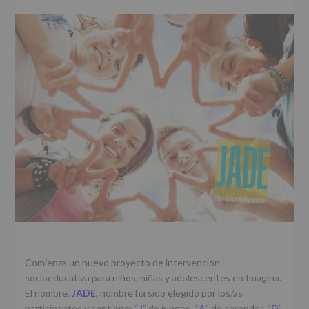
r
n
l
i
c
p
n
i
r
c
p
i
i
a
n
p
l
c
a
i
l
p
a
l
Comienza un nuevo proyecto de intervención
socioeducativa para niños, niñas y adolescentes en Imagina.
El nombre,
JADE
, nombre ha sido elegido por los/as
participantes y contiene: “
J
” de juegos, “
A
” de aprender, “
D
”