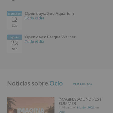
adicional
:
Puede
consultar
Open days: Zoo Aquarium
septiembre
el
Todo el día
12
apartado
Aquí
Sáb
Protegemos
tus
Open days: Parque Warner
Datos
agosto
Todo el día
22
de
nuestra
Sáb
página
web:
www.alcobendas.org
*
Obligatorio
Noticias sobre
Ocio
VER TODAS
»
IMAGINA SOUND FEST
SUMMER
Publicado el
8 junio, 2026
en
Ocio