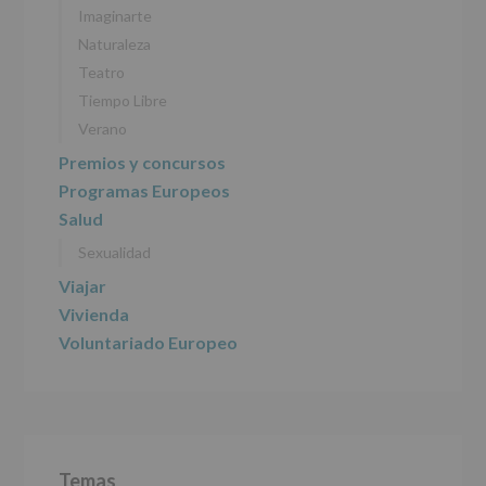
Imaginarte
2016)
Naturaleza
Responsable
:
Teatro
AYUNTAMIENTO
DE
Tiempo Libre
ALCOBENDAS.
Verano
Finalidad
:
Información
Premios y concursos
actividades
Programas Europeos
y
programas
Salud
participativos
Sexualidad
para
jóvenes.
Viajar
Legitimación
:
Consentimiento
Vivienda
del
Voluntariado Europeo
interesado
para
este
fin
específico.
Destinatarios
:
No
Temas