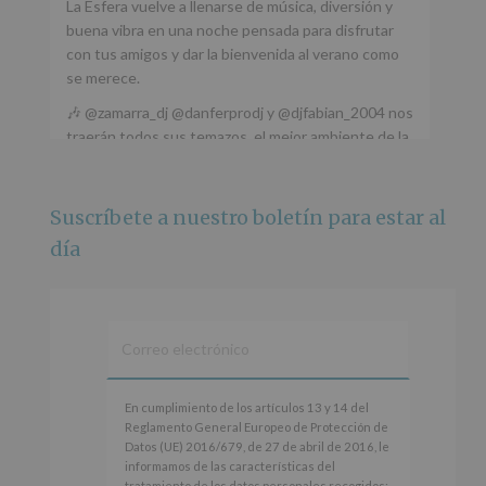
La Esfera vuelve a llenarse de música, diversión y
buena vibra en una noche pensada para disfrutar
con tus amigos y dar la bienvenida al verano como
se merece.
🎶 @zamarra_dj @danferprodj y @djfabian_2004 nos
traerán todos sus temazos, el mejor ambiente de la
ciudad y un plan que no te puedes perder.
🌅 Porque este
...
Ver más
Suscríbete a nuestro boletín para estar al
Foto
día
Ver en Facebook
·
Compartir
Alcobendas Imagina
está en Recinto
Ferial De Alcobendas.
3 meses hace
IMAGINA SOUND SAN ISDRO
En
En cumplimiento de los artículos 13 y 14 del
cumplimiento
Reglamento General Europeo de Protección de
Esta noche la Zona Joven saltará a ritmo de
de
Datos (UE) 2016/679, de 27 de abril de 2016, le
@s.hidalgo.v y @joel_jowe
los
informamos de las características del
artículos
tratamiento de los datos personales recogidos: