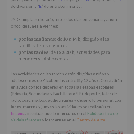
de diversión y “
E
” de entretenimiento.
JADE amplía su horario, antes dos días en semana y ahora
cinco, de
lunes a viernes
:
por las mañanas:
de
10 a 14 h
, dirigido a las
familias de los menores.
por las tardes:
de
16 a 20 h
, actividades para
menores y adolescentes.
Las actividades de las tardes están dirigidas a niños y
adolescentes de Alcobendas entre
8 y 17 años
. Consistirán
en ayuda con los deberes en todas las etapas escolares
(Primaria, Secundaria y Bachillerato/FP), deporte, taller de
radio, coaching box, audiovisuales y desarrollo personal. Los
lunes, martes y jueves
las actividades se realizarán en
Imagina
, mientras que lo
miércoles
en el
Polideportivo de
Valdelasfuentes
y los
viernes
en el
Centro de Arte
.