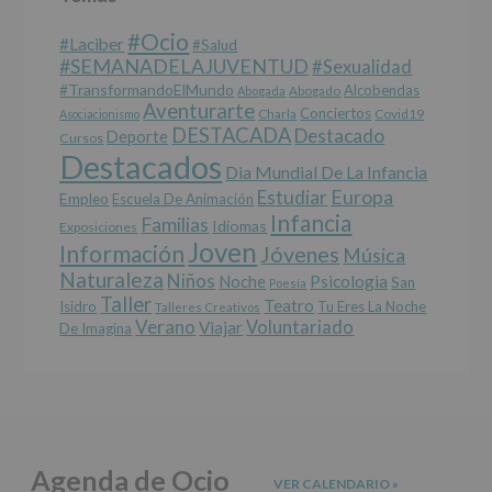
se
cederán
#Ocio
datos
#laciber
#salud
a
#SEMANADELAJUVENTUD
#sexualidad
terceros,
#TransformandoElMundo
Alcobendas
Abogada
Abogado
salvo
Aventurarte
Conciertos
Charla
Covid19
Asociacionismo
obligación
DESTACADA
Destacado
Deporte
Cursos
legal.
Destacados
Derechos:
Dia Mundial De La Infancia
De
Europa
Estudiar
Empleo
acceso,
Escuela De Animación
Infancia
rectificación,
Familias
Idiomas
Exposiciones
supresión,
Joven
Información
Jóvenes
Música
así
Naturaleza
como
Niños
Noche
Psicologia
San
Poesía
otros
Taller
Teatro
Isidro
Tu Eres La Noche
Talleres Creativos
derechos,
Verano
Voluntariado
Viajar
De Imagina
según
se
explica
en
la
información
adicional.
Agenda de Ocio
Información
VER CALENDARIO
»