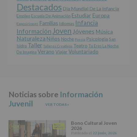
Destacados
Derechos:
Dia Mundial De La Infancia
De
Europa
Estudiar
Empleo
acceso,
Escuela De Animación
Infancia
rectificación,
Familias
Idiomas
Exposiciones
supresión,
Joven
Información
Jóvenes
Música
así
Naturaleza
como
Niños
Noche
Psicologia
San
Poesía
otros
Taller
Teatro
Isidro
Tu Eres La Noche
Talleres Creativos
derechos,
Verano
Voluntariado
Viajar
De Imagina
según
se
explica
en
la
información
adicional.
Noticias sobre
Información
Información
adicional
:
Juvenil
Puede
VER TODAS
»
consultar
el
apartado
Bono Cultural Joven
Aquí
2026
Protegemos
Publicado el
22 junio, 2026