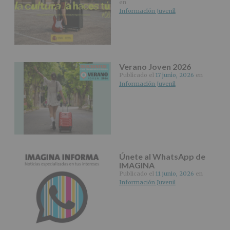
tus
en
Datos
Información Juvenil
de
nuestra
página
web:
www.alcobendas.org
Verano Joven 2026
*
Publicado el
17 junio, 2026
en
Obligatorio
Información Juvenil
Únete al WhatsApp de
IMAGINA
Publicado el
11 junio, 2026
en
Información Juvenil