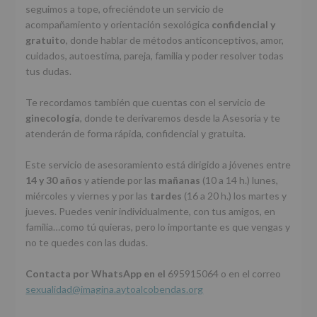
seguimos a tope, ofreciéndote un servicio de
acompañamiento y orientación sexológica
confidencial y
gratuito
, donde hablar de métodos anticonceptivos, amor,
cuidados, autoestima, pareja, familia y poder resolver todas
tus dudas.
Te recordamos también que cuentas con el servicio de
ginecología
, donde te derivaremos desde la Asesoría y te
atenderán de forma rápida, confidencial y gratuita.
Este servicio de asesoramiento está dirigido a jóvenes entre
14 y 30 años
y atiende por las
mañanas
(10 a 14 h.) lunes,
miércoles y viernes y por las
tardes
(16 a 20 h.) los martes y
jueves. Puedes venir individualmente, con tus amigos, en
familia…como tú quieras, pero lo importante es que vengas y
no te quedes con las dudas.
Contacta por WhatsApp en el
695915064 o en el correo
sexualidad@imagina.aytoalcobendas.org