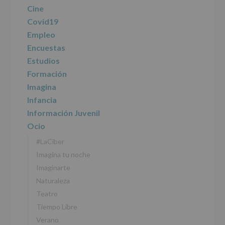
de
Cine
los
Covid19
datos
personales
Empleo
recogidos:
Encuestas
Estudios
INFORMACIÓN
SOBRE
Formación
PROTECCIÓN
Imagina
DE
DATOS
Infancia
(REGLAMENTO
Información Juvenil
EUROPEO
2016/679
Ocio
de
#LaCiber
27
abril
Imagina tu noche
de
Imaginarte
2016)
Naturaleza
Responsable
:
Teatro
AYUNTAMIENTO
DE
Tiempo Libre
ALCOBENDAS.
Verano
Finalidad
: