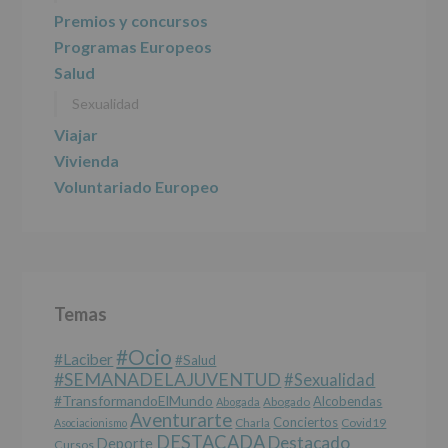
Información
Premios y concursos
actividades
Programas Europeos
y
programas
Salud
participativos
Sexualidad
para
jóvenes.
Viajar
Legitimación
:
Consentimiento
Vivienda
del
Voluntariado Europeo
interesado
para
este
fin
específico.
Destinatarios
:
No
Temas
se
cederán
#Ocio
datos
#laciber
#salud
a
#SEMANADELAJUVENTUD
#sexualidad
terceros,
#TransformandoElMundo
Alcobendas
Abogada
Abogado
salvo
Aventurarte
Conciertos
Charla
Covid19
Asociacionismo
obligación
DESTACADA
Destacado
Deporte
Cursos
legal.