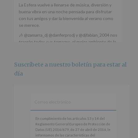
La Esfera vuelve a llenarse de música, diversión y
buena vibra en una noche pensada para disfrutar
con tus amigos y dar la bienvenida al verano como
se merece.
🎶 @zamarra_dj @danferprodj y @djfabian_2004 nos
traerán todos sus temazos, el mejor ambiente de la
ciudad y un plan que no te puedes perder.
🌅 Porque este
...
Ver más
Suscríbete a nuestro boletín para estar al
Foto
día
Ver en Facebook
·
Compartir
Alcobendas Imagina
está en Recinto
Ferial De Alcobendas.
3 meses hace
IMAGINA SOUND SAN ISDRO
En
En cumplimiento de los artículos 13 y 14 del
cumplimiento
Reglamento General Europeo de Protección de
Esta noche la Zona Joven saltará a ritmo de
de
Datos (UE) 2016/679, de 27 de abril de 2016, le
@s.hidalgo.v y @joel_jowe
los
informamos de las características del