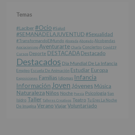
específico.
Destinatarios
:
No
Temas
se
cederán
#Ocio
datos
#laciber
#salud
a
#SEMANADELAJUVENTUD
#sexualidad
terceros,
#TransformandoElMundo
Alcobendas
Abogada
Abogado
salvo
Aventurarte
Conciertos
Charla
Covid19
Asociacionismo
obligación
DESTACADA
Destacado
Deporte
Cursos
legal.
Destacados
Derechos:
Dia Mundial De La Infancia
De
Europa
Estudiar
Empleo
acceso,
Escuela De Animación
Infancia
rectificación,
Familias
Idiomas
Exposiciones
supresión,
Joven
Información
Jóvenes
Música
así
Naturaleza
como
Niños
Noche
Psicologia
San
Poesía
otros
Taller
Teatro
Isidro
Tu Eres La Noche
Talleres Creativos
derechos,
Verano
Voluntariado
Viajar
De Imagina
según
se
explica
en
la