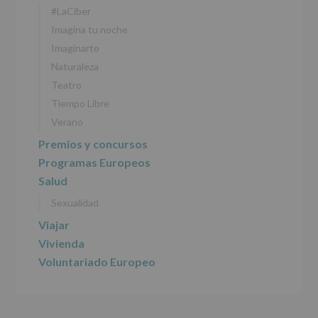
#LaCiber
27
abril
Imagina tu noche
de
Imaginarte
2016)
Naturaleza
Responsable
:
Teatro
AYUNTAMIENTO
DE
Tiempo Libre
ALCOBENDAS.
Verano
Finalidad
:
Información
Premios y concursos
actividades
Programas Europeos
y
programas
Salud
participativos
Sexualidad
para
jóvenes.
Viajar
Legitimación
:
Consentimiento
Vivienda
del
Voluntariado Europeo
interesado
para
este
fin