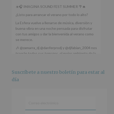
☀️🎧 IMAGINA SOUND FEST SUMMER 🌴🔥
¿Listo para arrancar el verano por todo lo alto?
La Esfera vuelve a llenarse de música, diversión y
buena vibra en una noche pensada para disfrutar
con tus amigos y dar la bienvenida al verano como
se merece.
🎶 @zamarra_dj @danferprodj y @djfabian_2004 nos
traerán todos sus temazos, el mejor ambiente de la
ciudad y un plan que no te puedes perder.
🌅 Porque este
...
Ver más
Suscríbete a nuestro boletín para estar al
Foto
día
Ver en Facebook
·
Compartir
Alcobendas Imagina
está en Recinto
Ferial De Alcobendas.
3 meses hace