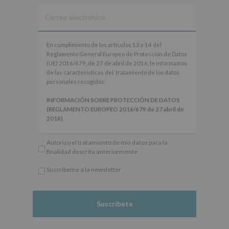
En
En cumplimiento de los artículos 13 y 14 del
cumplimiento
Reglamento General Europeo de Protección de Datos
de
(UE) 2016/679, de 27 de abril de 2016, le informamos
los
de las características del tratamiento de los datos
artículos
personales recogidos:
13
y
INFORMACIÓN SOBRE PROTECCIÓN DE DATOS
14
(REGLAMENTO EUROPEO 2016/679 de 27 abril de
del
2016)
Reglamento
General
Responsable
: AYUNTAMIENTO DE ALCOBENDAS.
Autorizo el tratamiento de mis datos para la
Europeo
Finalidad
: Información actividades y programas
finalidad descrita anteriormente
de
participativos para jóvenes.
Protección
Legitimación
: Consentimiento del interesado para
Suscríbeme a la newsletter
de
este fin específico.
*
Datos
Destinatarios
: No se cederán datos a terceros, salvo
Obligatorio
(UE)
obligación legal.
2016/679,
Derechos:
De acceso, rectificación, supresión, así
de
como otros derechos, según se explica en la
27
información adicional.
de
Información adicional
: Puede consultar el apartado