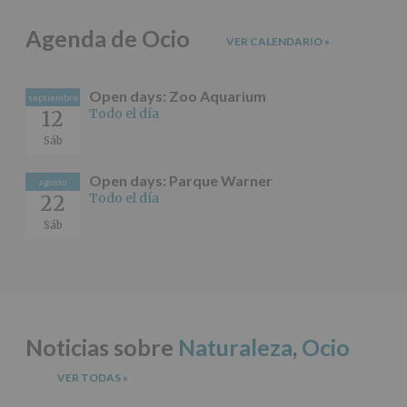
información
adicional.
Agenda de Ocio
Información
VER CALENDARIO
»
adicional
:
Puede
consultar
Open days: Zoo Aquarium
septiembre
el
Todo el día
12
apartado
Aquí
Sáb
Protegemos
tus
Open days: Parque Warner
Datos
agosto
Todo el día
22
de
nuestra
Sáb
página
web:
www.alcobendas.org
*
Obligatorio
Noticias sobre
Naturaleza
,
Ocio
VER TODAS
»