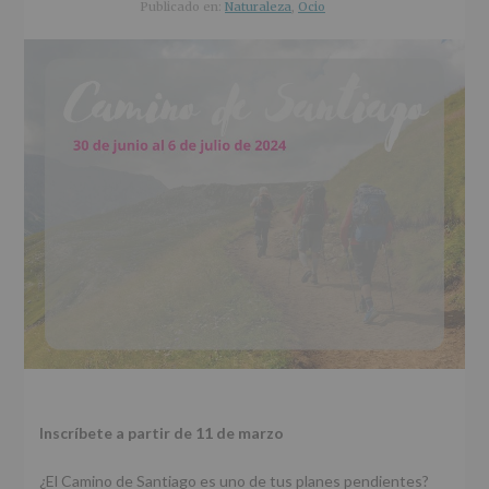
r
n
l
Publicado en:
Naturaleza
,
Ocio
i
c
p
n
i
r
c
p
i
i
a
n
p
l
c
a
i
l
p
a
l
Inscríbete a partir de 11 de marzo
¿El Camino de Santiago es uno de tus planes pendientes?