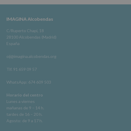
Alcobendas Imagina
datos
3 meses hace
a
terceros,
#imaginaalcobendas
#alcobendas
#pau
#biblioteca
Footer
IMAGINA Alcobendas
salvo
obligación
Video
legal.
C/Ruperto Chapí, 18
Derechos:
Ver en Facebook
·
Compartir
28100 Alcobendas (Madrid)
De
España
acceso,
rectificación,
oij@imagina.alcobendas.org
supresión,
así
como
Tlf. 91 659 09 57
otros
derechos,
WhatsApp: 674 609 503
según
se
explica
Horario del centro
en
Lunes a viernes
la
mañanas de 9 – 14 h.
información
tardes de 16 – 20 h.
adicional.
Información
Agosto: de 9 a 17 h.
adicional
:
Puede