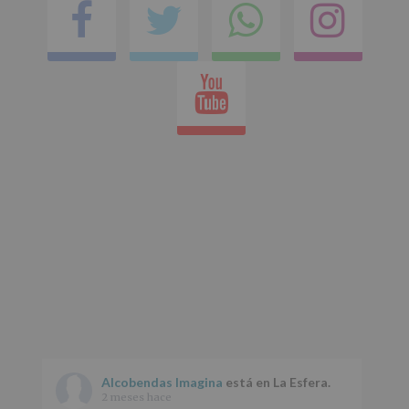
Facebook
Twitter
Comparti
Ins
en
Youtube
whatsap
Alcobendas Imagina
está en La Esfera.
2 meses hace