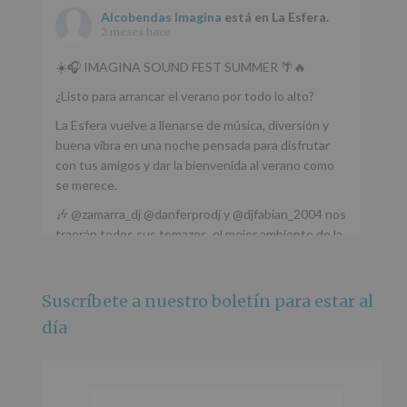
Alcobendas Imagina
está en La Esfera.
2 meses hace
☀️🎧 IMAGINA SOUND FEST SUMMER 🌴🔥
¿Listo para arrancar el verano por todo lo alto?
La Esfera vuelve a llenarse de música, diversión y
buena vibra en una noche pensada para disfrutar
con tus amigos y dar la bienvenida al verano como
se merece.
🎶 @zamarra_dj @danferprodj y @djfabian_2004 nos
traerán todos sus temazos, el mejor ambiente de la
ciudad y un plan que no te puedes perder.
🌅 Porque este
...
Ver más
Suscríbete a nuestro boletín para estar al
Foto
día
Ver en Facebook
·
Compartir
Alcobendas Imagina
está en Recinto