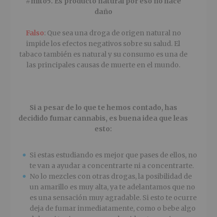
#mito5. Es producto natural por eso no hace
daño
Falso
: Que sea una droga de origen natural no
impide los efectos negativos sobre su salud. El
tabaco también es natural y su consumo es una de
las principales causas de muerte en el mundo.
Si a pesar de lo que te hemos contado, has
decidido fumar cannabis, es buena idea que leas
esto:
Si estas estudiando es mejor que pases de ellos, no
te van a ayudar a concentrarte ni a concentrarte.
No lo mezcles con otras drogas, la posibilidad de
un amarillo es muy alta, ya te adelantamos que no
es una sensación muy agradable. Si esto te ocurre
deja de fumar inmediatamente, como o bebe algo