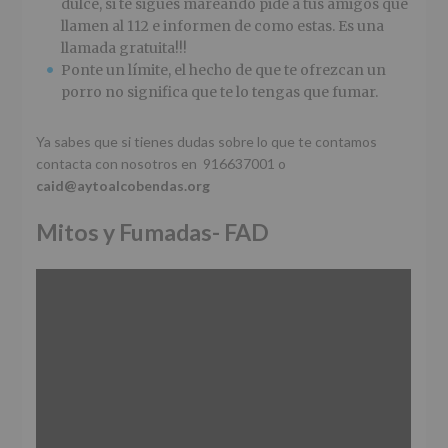
dulce, si te sigues mareando pide a tus amigos que
llamen al 112 e informen de como estas. Es una
llamada gratuita!!!
Ponte un límite, el hecho de que te ofrezcan un
porro no significa que te lo tengas que fumar.
Ya sabes que si tienes dudas sobre lo que te contamos
contacta con nosotros en 916637001 o
caid@aytoalcobendas.org
Mitos y Fumadas- FAD