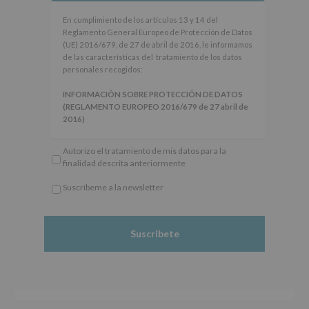
En
En cumplimiento de los artículos 13 y 14 del
cumplimiento
Reglamento General Europeo de Protección de Datos
de
(UE) 2016/679, de 27 de abril de 2016, le informamos
los
de las características del tratamiento de los datos
artículos
personales recogidos:
13
y
INFORMACIÓN SOBRE PROTECCIÓN DE DATOS
14
(REGLAMENTO EUROPEO 2016/679 de 27 abril de
del
2016)
Reglamento
General
Responsable
: AYUNTAMIENTO DE ALCOBENDAS.
Autorizo el tratamiento de mis datos para la
Europeo
Finalidad
: Información actividades y programas
finalidad descrita anteriormente
de
participativos para jóvenes.
Protección
Legitimación
: Consentimiento del interesado para
Suscríbeme a la newsletter
de
este fin específico.
*
Datos
Destinatarios
: No se cederán datos a terceros, salvo
Obligatorio
(UE)
obligación legal.
2016/679,
Derechos:
De acceso, rectificación, supresión, así
de
como otros derechos, según se explica en la
27
información adicional.
de
Información adicional
: Puede consultar el apartado
abril
Aquí Protegemos tus Datos de nuestra página web:
de
www.alcobendas.org
2016,