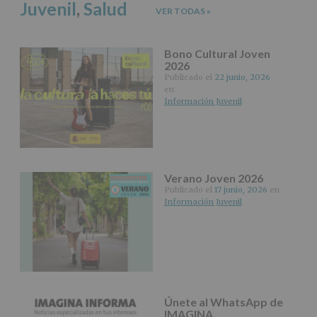
Juvenil
,
Salud
Puede
VER TODAS
»
consultar
el
apartado
Bono Cultural Joven
Aquí
2026
Protegemos
Publicado el
22 junio, 2026
tus
en
Datos
Información Juvenil
de
nuestra
página
web:
www.alcobendas.org
Verano Joven 2026
*
Publicado el
17 junio, 2026
en
Obligatorio
Información Juvenil
Únete al WhatsApp de
IMAGINA