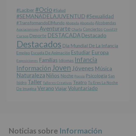
cederán
#Ocio
datos
#laciber
#salud
a
#SEMANADELAJUVENTUD
#sexualidad
terceros,
#TransformandoElMundo
Alcobendas
Abogada
Abogado
salvo
Aventurarte
Conciertos
Charla
Covid19
Asociacionismo
obligación
DESTACADA
Destacado
Deporte
Cursos
legal.
Destacados
Derechos:
Dia Mundial De La Infancia
De
Europa
Estudiar
Empleo
acceso,
Escuela De Animación
Infancia
rectificación,
Familias
Idiomas
Exposiciones
supresión,
Joven
Información
Jóvenes
Música
así
Naturaleza
como
Niños
Noche
Psicologia
San
Poesía
otros
Taller
Teatro
Isidro
Tu Eres La Noche
Talleres Creativos
derechos,
Verano
Voluntariado
Viajar
De Imagina
según
se
explica
en
la
información
adicional.
Noticias sobre
Información
Información
adicional
: