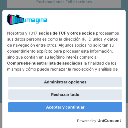
Reclamaciones Felicitaciones
Acerca de
Dónde estamos
Suscríbete a IMAGINA
Alcobendas
Política de privacidad
|
Mapa web
| Imagina Alcobendas Copyright ©
2026.