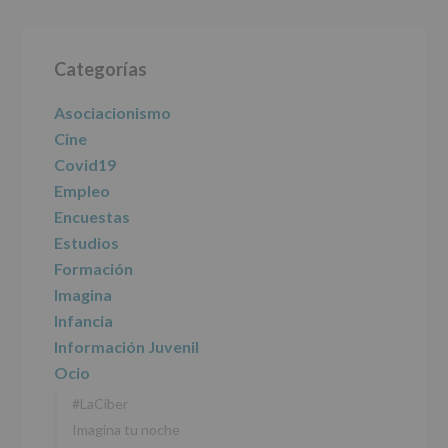
le
informamos
Barra
de
las
Categorías
lateral
características
del
principal
Asociacionismo
tratamiento
de
Cine
los
Covid19
datos
personales
Empleo
recogidos:
Encuestas
Estudios
INFORMACIÓN
SOBRE
Formación
PROTECCIÓN
Imagina
DE
DATOS
Infancia
(REGLAMENTO
Información Juvenil
EUROPEO
2016/679
Ocio
de
#LaCiber
27
abril
Imagina tu noche
de