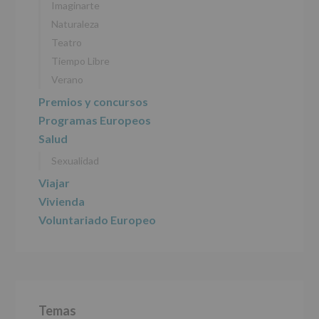
Imaginarte
2016)
Naturaleza
Responsable
:
Teatro
AYUNTAMIENTO
DE
Tiempo Libre
ALCOBENDAS.
Verano
Finalidad
:
Información
Premios y concursos
actividades
Programas Europeos
y
programas
Salud
participativos
Sexualidad
para
jóvenes.
Viajar
Legitimación
:
Consentimiento
Vivienda
del
Voluntariado Europeo
interesado
para
este
fin
específico.
Destinatarios
:
No
Temas
se