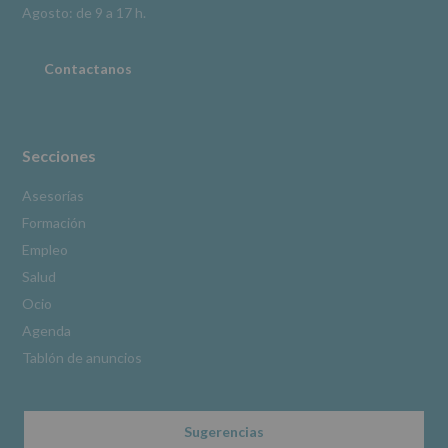
Información
Agosto: de 9 a 17 h.
adicional
:
Puede
consultar
Contactanos
el
apartado
Aquí
Protegemos
tus
Secciones
Datos
de
Asesorías
nuestra
Formación
página
web:
Empleo
www.alcobendas.org
Salud
*
Ocio
Obligatorio
Agenda
Tablón de anuncios
Sugerencias