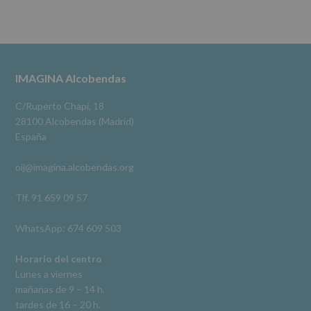
No
se
cederán
Alcobendas Imagina
datos
3 meses hace
a
terceros,
#imaginaalcobendas
#alcobendas
#pau
#biblioteca
Footer
IMAGINA Alcobendas
salvo
obligación
Video
legal.
C/Ruperto Chapí, 18
Derechos:
Ver en Facebook
·
Compartir
28100 Alcobendas (Madrid)
De
España
acceso,
rectificación,
oij@imagina.alcobendas.org
supresión,
así
como
Tlf. 91 659 09 57
otros
derechos,
WhatsApp: 674 609 503
según
se
explica
Horario del centro
en
Lunes a viernes
la
mañanas de 9 – 14 h.
información
tardes de 16 – 20 h.
adicional.