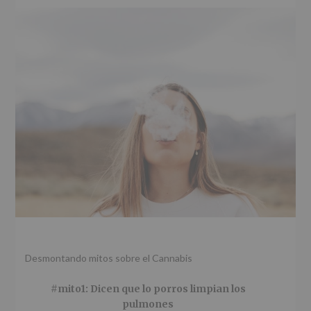
r
n
l
i
c
p
n
i
r
c
p
i
i
a
n
p
l
c
a
i
l
p
a
l
Desmontando mitos sobre el Cannabis
#mito1: Dicen que lo porros limpian los
pulmones