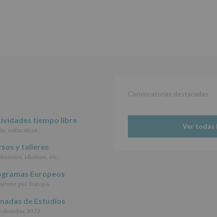
2016)
Responsable
:
AYUNTAMIENTO
DE
ALCOBENDAS.
Finalidad
:
Información
actividades
y
programas
Convocatorias destacadas
participativos
para
ividades tiempo libre
jóvenes.
Ver todas 
Legitimación
:
io, naturaleza…
Consentimiento
del
sos y talleres
interesado
imación, idiomas, etc…
para
este
ogramas Europeos
fin
évete por Europa
específico.
Destinatarios
:
rnadas de Estudios
No
cobendas 2022
se