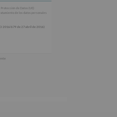
 Protección de Datos (UE)
tratamiento de los datos personales
16/679 de 27 abril de 2016)
ún se explica en la información
mente
tos de nuestra página web: