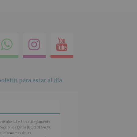
ok
itter
Compartir
Instagram
Youtube
en
whatsapp
oletín para estar al día
artículos 13 y 14 del Reglamento
tección de Datos (UE) 2016/679,
le informamos de las