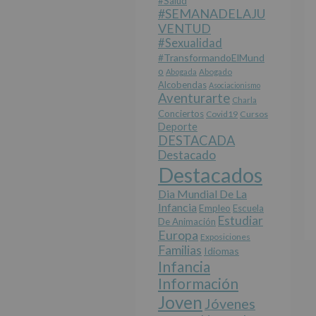
#salud
#SEMANADELAJU
VENTUD
#sexualidad
#TransformandoElMund
O
Abogada
Abogado
Alcobendas
Asociacionismo
Aventurarte
Charla
Conciertos
Covid19
Cursos
Deporte
DESTACADA
Destacado
Destacados
Dia Mundial De La
Infancia
Empleo
Escuela
Estudiar
De Animación
Europa
Exposiciones
Familias
Idiomas
Infancia
Información
Joven
Jóvenes