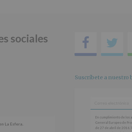
cederán
datos
a
terceros,
salvo
obligación
es sociales
legal.
Facebo
Tw
Derechos:
De
acceso,
rectificación,
supresión,
así
como
Suscríbete a nuestro b
otros
derechos,
según
se
explica
en
la
información
En
En cumplimiento de los 
adicional.
cumplimiento
General Europeo de Pro
en La Esfera.
Información
de
de 27 de abril de 2016, 
adicional
: