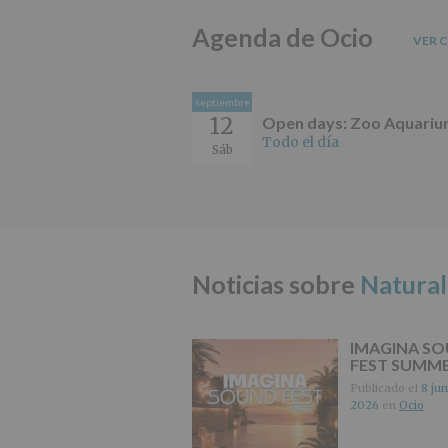
Agenda de Ocio
VER 
septiembre
12
Open days: Zoo Aquari
Todo el día
Sáb
Noticias sobre
Natura
IMAGINA S
FEST SUMM
Publicado el
8 jun
2026
en
Ocio