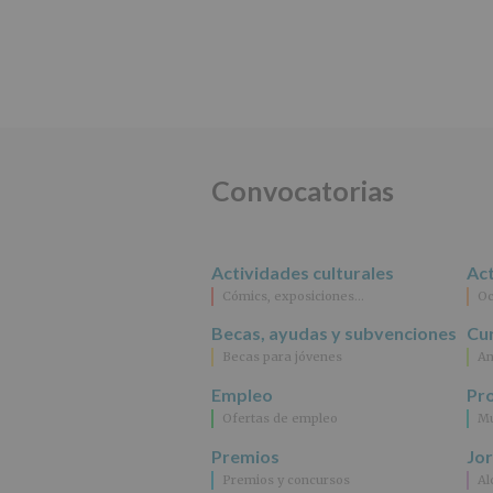
Convocatorias
Actividades culturales
Act
Cómics, exposiciones…
Oc
Becas, ayudas y subvenciones
Cur
Becas para jóvenes
An
Empleo
Pr
Ofertas de empleo
Mu
Premios
Jo
Premios y concursos
Al