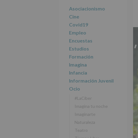
r
n
l
principal
i
c
p
Asociacionismo
n
i
r
Cine
c
p
i
Covid19
i
a
n
Empleo
p
l
c
Encuestas
a
i
l
p
Estudios
a
Formación
l
Imagina
Infancia
Información Juvenil
Ocio
#LaCiber
Imagina tu noche
Imaginarte
Naturaleza
Teatro