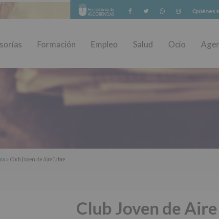
Facebook
Twitter
Whatsapp
Instagram
Quiénes 
sorías
Formación
Empleo
Salud
Ocio
Age
za
> Club Joven de Aire Libre
Club Joven de Aire