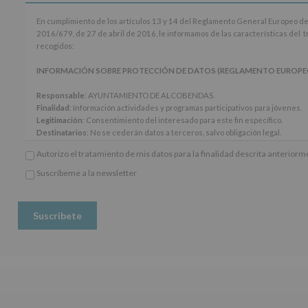
En
En cumplimiento de los artículos 13 y 14 del Reglamento General Europeo de
cumplimiento
2016/679, de 27 de abril de 2016, le informamos de las características del 
de
recogidos:
los
artículos
INFORMACIÓN SOBRE PROTECCIÓN DE DATOS (REGLAMENTO EUROPEO 20
13
y
Responsable
: AYUNTAMIENTO DE ALCOBENDAS.
14
Finalidad
: Información actividades y programas participativos para jóvenes.
del
Legitimación
: Consentimiento del interesado para este fin específico.
Reglamento
Destinatarios
: No se cederán datos a terceros, salvo obligación legal.
General
Derechos:
De acceso, rectificación, supresión, así como otros derechos, seg
Autorizo el tratamiento de mis datos para la finalidad descrita anterior
Europeo
adicional.
de
Información adicional
: Puede consultar el apartado Aquí Protegemos tus Da
Suscríbeme a la newsletter
Protección
*
www.alcobendas.org
de
Obligatorio
Datos
(UE)
2016/679,
de
27
de
abril
de
2016,