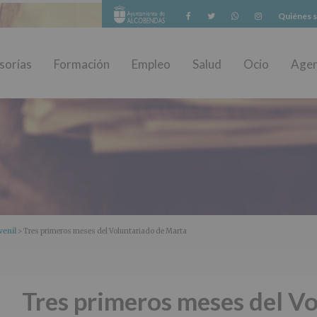
Facebook
Twitter
Whatsapp
Instagram
Quiénes 
sorías
Formación
Empleo
Salud
Ocio
Age
venil
> Tres primeros meses del Voluntariado de Marta
Tres primeros meses del V