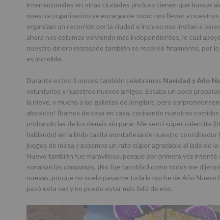
internacionales en otras ciudades ¡incluso tienen que buscar a
nuestra organización se encarga de todo: nos llevan a nuestros 
organizan un recorrido por la ciudad e incluso nos invitan a bares
ahora nos estamos volviendo más independientes, lo cual apoy
nuestro dinero retrasado también se resolvió finalmente, por l
es increíble.
Durante estos 3 meses también celebramos
Navidad y Año N
voluntarios y nuestros nuevos amigos. Estaba un poco preparada 
la nieve, y mucho a las galletas de jengibre, pero sorprendente
absoluto! Íbamos de casa en casa, cocinando nuestras comidas 
probando las de los demás sin parar. Me sentí súper calentita (l
hablando) en la linda casita montañesa de nuestro coordinador
juegos de mesa y pasamos un rato súper agradable al lado de la
Nuevo también fue maravillosa, porque por primera vez intenté
sonaban las campanas. ¡No fue tan difícil como todos me dijer
nuevas, porque no suelo pasarme toda la noche de Año Nuevo ba
pasó esta vez y no puedo estar más feliz de eso.