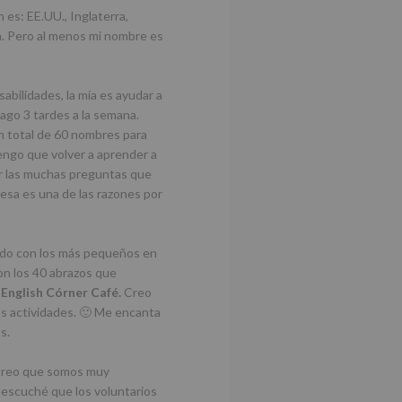
n es: EE.UU., Inglaterra,
ía. Pero al menos mi nombre es
abilidades, la mía es ayudar a
hago 3 tardes a la semana.
n total de 60 nombres para
ngo que volver a aprender a
or las muchas preguntas que
 esa es una de las razones por
ndo con los más pequeños en
on los 40 abrazos que
l
English Córner Café.
Creo
as actividades. 🙂 Me encanta
s.
Creo que somos muy
l escuché que los voluntarios