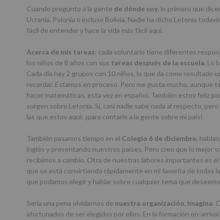
Cuando pregunto a la gente
de
dónde soy
, lo primero que dice
Ucrania, Polonia o incluso Bolivia. Nadie ha dicho Letonia todav
fácil de entender y hace la vida más fácil aquí.
Acerca de mis tareas
: cada voluntario tiene diferentes respons
los niños de 8 años con sus
tareas después de la escuela
. Lo 
Cada día hay 2 grupos con 10 niños, lo que da como resultado u
recordar. Estamos en proceso. Pero me gusta mucho, aunque te
hacer matemáticas, esta vez en español. También estoy feliz p
surgen sobre Letonia. Sí, casi nadie sabe nada al respecto, pero
las que estoy aquí: ¡para contarle a la gente sobre mi país!
También pasamos tiempo en el
Colegio 6 de diciembre
, habla
inglés y presentando nuestros países. Pero creo que lo mejor s
recibimos a cambio. Otra de nuestras labores importantes es e
que se está convirtiendo rápidamente en mi favorita de todas l
que podamos elegir y hablar sobre cualquier tema que deseemo
Sería una pena olvidarnos de
nuestra organización, Imagina
. 
afortunados de ser elegidos por ellos. En la formación on-arriva