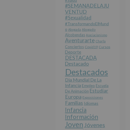
#salud
#SEMANADELAJU
VENTUD
#sexualidad
#TransformandoElMund
O
Abogada
Abogado
Alcobendas
Asociacionismo
Aventurarte
Charla
Conciertos
Covid19
Cursos
Deporte
DESTACADA
Destacado
Destacados
Dia Mundial De La
Infancia
Empleo
Escuela
Estudiar
De Animación
Europa
Exposiciones
Familias
Idiomas
Infancia
Información
Joven
Jóvenes