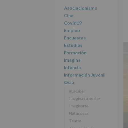
r
n
l
principal
i
c
p
Asociacionismo
n
i
r
Cine
c
p
i
Covid19
i
a
n
Empleo
p
l
c
Encuestas
a
i
l
p
Estudios
a
Formación
l
Imagina
Infancia
Información Juvenil
Ocio
#LaCiber
Imagina tu noche
Imaginarte
Naturaleza
Teatro