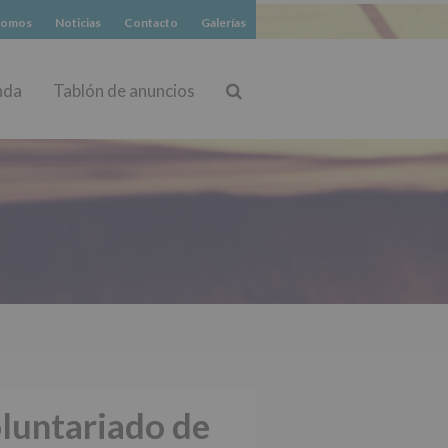
somos
Noticias
Contacto
Galerías
nda
Tablón de anuncios
Buscar
oluntariado de