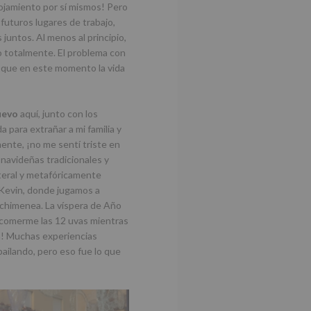
lojamiento por sí mismos! Pero
futuros lugares de trabajo,
 juntos. Al menos al principio,
o totalmente. El problema con
o que en este momento la vida
uevo
aquí, junto con los
para extrañar a mi familia y
mente, ¡no me sentí triste en
navideñas tradicionales y
iteral y metafóricamente
 Kevin, donde jugamos a
 chimenea. La víspera de Año
 comerme las 12 uvas mientras
on! Muchas experiencias
ilando, pero eso fue lo que