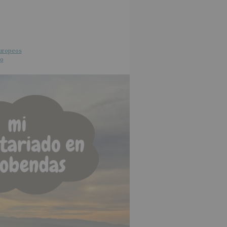
uropeos
do