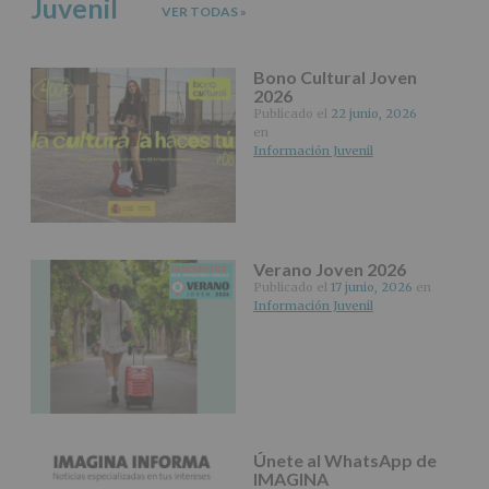
Juvenil
Puede
VER TODAS
»
consultar
el
apartado
Bono Cultural Joven
Aquí
2026
Protegemos
Publicado el
22 junio, 2026
tus
en
Datos
Información Juvenil
de
nuestra
página
web:
www.alcobendas.org
Verano Joven 2026
*
Publicado el
17 junio, 2026
en
Obligatorio
Información Juvenil
Únete al WhatsApp de
IMAGINA