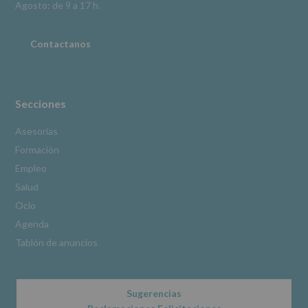
Información
Agosto: de 9 a 17 h.
adicional
:
Puede
consultar
Contactanos
el
apartado
Aquí
Protegemos
tus
Secciones
Datos
de
Asesorías
nuestra
Formación
página
web:
Empleo
www.alcobendas.org
Salud
*
Ocio
Obligatorio
Agenda
Tablón de anuncios
Sugerencias