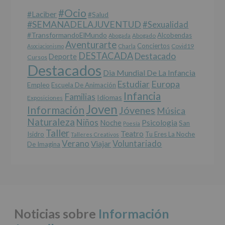
cederán
#Ocio
datos
#laciber
#salud
a
#SEMANADELAJUVENTUD
#sexualidad
terceros,
#TransformandoElMundo
Alcobendas
Abogada
Abogado
salvo
Aventurarte
Conciertos
Charla
Covid19
Asociacionismo
obligación
DESTACADA
Destacado
Deporte
Cursos
legal.
Destacados
Derechos:
Dia Mundial De La Infancia
De
Europa
Estudiar
Empleo
acceso,
Escuela De Animación
Infancia
rectificación,
Familias
Idiomas
Exposiciones
supresión,
Joven
Información
Jóvenes
Música
así
Naturaleza
como
Niños
Noche
Psicologia
San
Poesía
otros
Taller
Teatro
Isidro
Tu Eres La Noche
Talleres Creativos
derechos,
Verano
Voluntariado
Viajar
De Imagina
según
se
explica
en
la
información
adicional.
Noticias sobre
Información
Información
adicional
: