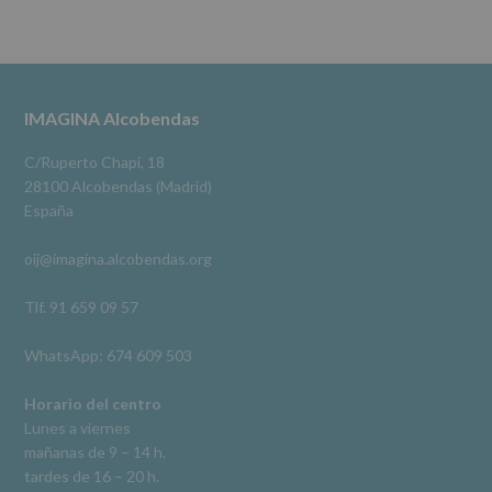
No
se
cederán
Alcobendas Imagina
datos
3 meses hace
a
terceros,
#imaginaalcobendas
#alcobendas
#pau
#biblioteca
Footer
IMAGINA Alcobendas
salvo
obligación
Video
legal.
C/Ruperto Chapí, 18
Derechos:
Ver en Facebook
·
Compartir
28100 Alcobendas (Madrid)
De
España
acceso,
rectificación,
oij@imagina.alcobendas.org
supresión,
así
como
Tlf. 91 659 09 57
otros
derechos,
WhatsApp: 674 609 503
según
se
explica
Horario del centro
en
Lunes a viernes
la
mañanas de 9 – 14 h.
información
tardes de 16 – 20 h.
adicional.