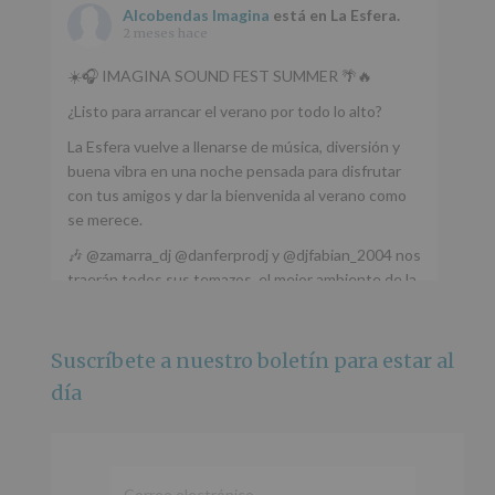
Alcobendas Imagina
está en La Esfera.
2 meses hace
☀️🎧 IMAGINA SOUND FEST SUMMER 🌴🔥
¿Listo para arrancar el verano por todo lo alto?
La Esfera vuelve a llenarse de música, diversión y
buena vibra en una noche pensada para disfrutar
con tus amigos y dar la bienvenida al verano como
se merece.
🎶 @zamarra_dj @danferprodj y @djfabian_2004 nos
traerán todos sus temazos, el mejor ambiente de la
ciudad y un plan que no te puedes perder.
🌅 Porque este
...
Ver más
Suscríbete a nuestro boletín para estar al
Foto
día
Ver en Facebook
·
Compartir
Alcobendas Imagina
está en Recinto