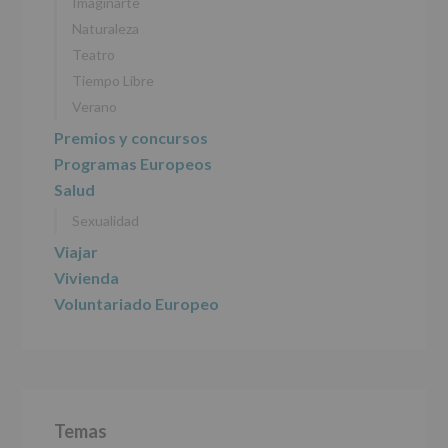
Imaginarte
2016)
Naturaleza
Responsable
:
Teatro
AYUNTAMIENTO
DE
Tiempo Libre
ALCOBENDAS.
Verano
Finalidad
:
Información
Premios y concursos
actividades
Programas Europeos
y
programas
Salud
participativos
Sexualidad
para
jóvenes.
Viajar
Legitimación
:
Consentimiento
Vivienda
del
Voluntariado Europeo
interesado
para
este
fin
específico.
Destinatarios
:
No
Temas
se