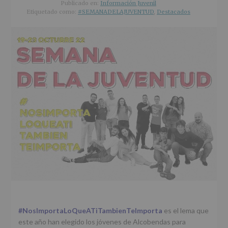
r
n
l
Publicado en:
Información Juvenil
i
c
p
Etiquetado como:
#SEMANADELAJUVENTUD
,
Destacados
n
i
r
c
p
i
i
a
n
p
l
c
a
i
l
p
a
l
#NosImportaLoQueATiTambienTeImporta
es el lema que
este año han elegido los jóvenes de Alcobendas para