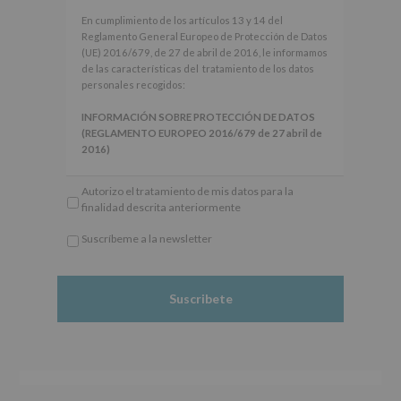
En
En cumplimiento de los artículos 13 y 14 del
cumplimiento
Reglamento General Europeo de Protección de Datos
de
(UE) 2016/679, de 27 de abril de 2016, le informamos
los
de las características del tratamiento de los datos
artículos
personales recogidos:
13
y
INFORMACIÓN SOBRE PROTECCIÓN DE DATOS
14
(REGLAMENTO EUROPEO 2016/679 de 27 abril de
del
2016)
Reglamento
General
Responsable
: AYUNTAMIENTO DE ALCOBENDAS.
Autorizo el tratamiento de mis datos para la
Europeo
Finalidad
: Información actividades y programas
finalidad descrita anteriormente
de
participativos para jóvenes.
Protección
Legitimación
: Consentimiento del interesado para
Suscríbeme a la newsletter
de
este fin específico.
*
Datos
Destinatarios
: No se cederán datos a terceros, salvo
Obligatorio
(UE)
obligación legal.
2016/679,
Derechos:
De acceso, rectificación, supresión, así
de
como otros derechos, según se explica en la
27
información adicional.
de
Información adicional
: Puede consultar el apartado
abril
Aquí Protegemos tus Datos de nuestra página web:
de
www.alcobendas.org
2016,