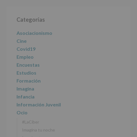
le
informamos
Barra
de
las
Categorías
lateral
características
del
principal
Asociacionismo
tratamiento
de
Cine
los
Covid19
datos
personales
Empleo
recogidos:
Encuestas
Estudios
INFORMACIÓN
SOBRE
Formación
PROTECCIÓN
Imagina
DE
DATOS
Infancia
(REGLAMENTO
Información Juvenil
EUROPEO
2016/679
Ocio
de
#LaCiber
27
abril
Imagina tu noche
de