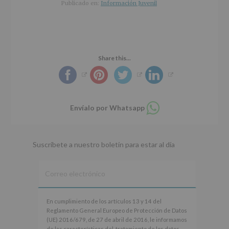
r
n
l
Publicado en:
Información Juvenil
i
c
p
n
i
r
c
p
i
i
a
n
p
l
c
Share this...
a
i
l
p
a
l
Compartir
Envíalo por Whatsapp
en
whatsapp
Suscríbete a nuestro boletín para estar al día
En
En cumplimiento de los artículos 13 y 14 del
cumplimiento
Reglamento General Europeo de Protección de Datos
de
(UE) 2016/679, de 27 de abril de 2016, le informamos
los
de las características del tratamiento de los datos