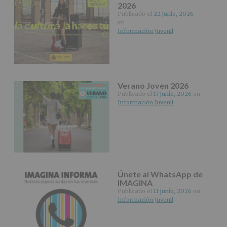
Aquí
2026
Protegemos
Publicado el
22 junio, 2026
tus
en
Datos
Información Juvenil
de
nuestra
página
web:
www.alcobendas.org
Verano Joven 2026
*
Publicado el
17 junio, 2026
en
Obligatorio
Información Juvenil
Únete al WhatsApp de
IMAGINA
Publicado el
11 junio, 2026
en
Información Juvenil