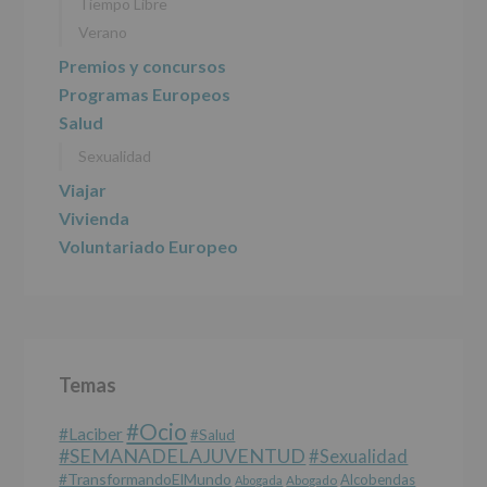
DE
Tiempo Libre
ALCOBENDAS.
Verano
Finalidad
:
Información
Premios y concursos
actividades
Programas Europeos
y
programas
Salud
participativos
Sexualidad
para
jóvenes.
Viajar
Legitimación
:
Consentimiento
Vivienda
del
Voluntariado Europeo
interesado
para
este
fin
específico.
Destinatarios
:
No
Temas
se
cederán
#Ocio
datos
#laciber
#salud
a
#SEMANADELAJUVENTUD
#sexualidad
terceros,
#TransformandoElMundo
Alcobendas
Abogada
Abogado