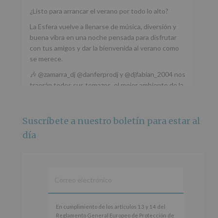
¿Listo para arrancar el verano por todo lo alto?
La Esfera vuelve a llenarse de música, diversión y
buena vibra en una noche pensada para disfrutar
con tus amigos y dar la bienvenida al verano como
se merece.
🎶 @zamarra_dj @danferprodj y @djfabian_2004 nos
traerán todos sus temazos, el mejor ambiente de la
ciudad y un plan que no te puedes perder.
🌅 Porque este
...
Ver más
Suscríbete a nuestro boletín para estar al
Foto
día
Ver en Facebook
·
Compartir
Alcobendas Imagina
está en Recinto
Ferial De Alcobendas.
3 meses hace
IMAGINA SOUND SAN ISDRO
En
En cumplimiento de los artículos 13 y 14 del
cumplimiento
Reglamento General Europeo de Protección de