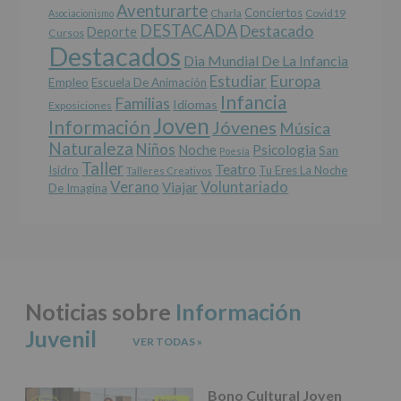
salvo
Aventurarte
Conciertos
Charla
Covid19
Asociacionismo
obligación
DESTACADA
Destacado
Deporte
Cursos
legal.
Destacados
Derechos:
Dia Mundial De La Infancia
De
Europa
Estudiar
Empleo
acceso,
Escuela De Animación
Infancia
rectificación,
Familias
Idiomas
Exposiciones
supresión,
Joven
Información
Jóvenes
Música
así
Naturaleza
como
Niños
Noche
Psicologia
San
Poesía
otros
Taller
Teatro
Isidro
Tu Eres La Noche
Talleres Creativos
derechos,
Verano
Voluntariado
Viajar
De Imagina
según
se
explica
en
la
información
adicional.
Noticias sobre
Información
Información
adicional
:
Juvenil
Puede
VER TODAS
»
consultar
el
apartado
Bono Cultural Joven