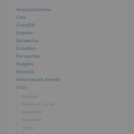
del
principal
Asociacionismo
tratamiento
de
Cine
los
Covid19
datos
personales
Empleo
recogidos:
Encuestas
Estudios
INFORMACIÓN
SOBRE
Formación
PROTECCIÓN
Imagina
DE
DATOS
Infancia
(REGLAMENTO
Información Juvenil
EUROPEO
2016/679
Ocio
de
#LaCiber
27
abril
Imagina tu noche
de
Imaginarte
2016)
Naturaleza
Responsable
:
Teatro
AYUNTAMIENTO