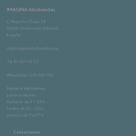
terceros,
#imaginaalcobendas
#alcobendas
#pau
#biblioteca
Footer
IMAGINA Alcobendas
salvo
obligación
Video
legal.
C/Ruperto Chapí, 18
Derechos:
Ver en Facebook
·
Compartir
28100 Alcobendas (Madrid)
De
España
acceso,
rectificación,
oij@imagina.alcobendas.org
supresión,
así
como
Tlf. 91 659 09 57
otros
derechos,
WhatsApp: 674 609 503
según
se
explica
Horario del centro
en
Lunes a viernes
la
mañanas de 9 – 14 h.
información
tardes de 16 – 20 h.
adicional.
Información
Agosto: de 9 a 17 h.
adicional
:
Puede
consultar
Contactanos
el