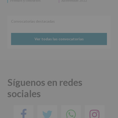
Premios y concursos
Alcobendas 2022
Convocatorias destacadas
Ver todas las convocatorias
Síguenos en redes
sociales
Facebook
Twitter
Comparti
Ins