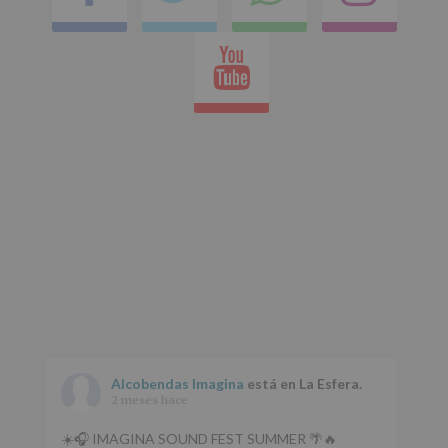
en
Youtube
whatsap
Alcobendas Imagina
está en La Esfera.
2 meses hace
☀️🎧 IMAGINA SOUND FEST SUMMER 🌴🔥