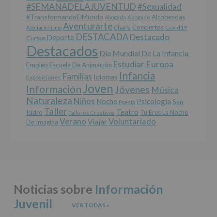
a
#SEMANADELAJUVENTUD
#sexualidad
terceros,
#TransformandoElMundo
Alcobendas
Abogada
Abogado
salvo
Aventurarte
Conciertos
Charla
Covid19
Asociacionismo
obligación
DESTACADA
Destacado
Deporte
Cursos
legal.
Destacados
Derechos:
Dia Mundial De La Infancia
De
Europa
Estudiar
Empleo
acceso,
Escuela De Animación
Infancia
rectificación,
Familias
Idiomas
Exposiciones
supresión,
Joven
Información
Jóvenes
Música
así
Naturaleza
como
Niños
Noche
Psicologia
San
Poesía
otros
Taller
Teatro
Isidro
Tu Eres La Noche
Talleres Creativos
derechos,
Verano
Voluntariado
Viajar
De Imagina
según
se
explica
en
la
información
adicional.
Noticias sobre
Información
Información
adicional
:
Juvenil
Puede
VER TODAS
»
consultar