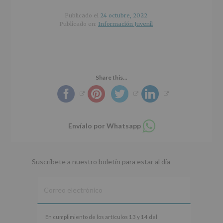
r
n
l
i
c
p
Publicado el
24 octubre, 2022
n
i
r
Publicado en:
Información Juvenil
c
p
i
i
a
n
p
l
c
a
i
l
p
Share this...
a
l
Compartir
Envíalo por Whatsapp
en
whatsapp
Suscríbete a nuestro boletín para estar al día
En
En cumplimiento de los artículos 13 y 14 del