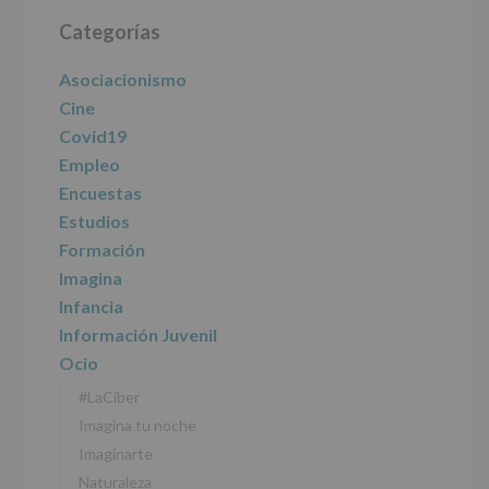
Barra
de
las
Categorías
lateral
características
del
principal
Asociacionismo
tratamiento
de
Cine
los
Covid19
datos
personales
Empleo
recogidos:
Encuestas
Estudios
INFORMACIÓN
SOBRE
Formación
PROTECCIÓN
Imagina
DE
DATOS
Infancia
(REGLAMENTO
Información Juvenil
EUROPEO
2016/679
Ocio
de
#LaCiber
27
abril
Imagina tu noche
de
Imaginarte
2016)
Naturaleza