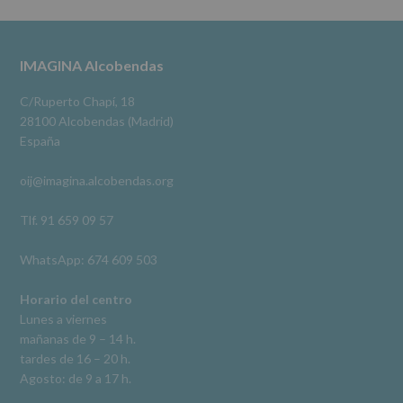
cederán
Alcobendas Imagina
datos
3 meses hace
a
terceros,
#imaginaalcobendas
#alcobendas
#pau
#biblioteca
Footer
IMAGINA Alcobendas
salvo
obligación
Video
legal.
C/Ruperto Chapí, 18
Derechos:
Ver en Facebook
·
Compartir
28100 Alcobendas (Madrid)
De
España
acceso,
rectificación,
oij@imagina.alcobendas.org
supresión,
así
como
Tlf. 91 659 09 57
otros
derechos,
WhatsApp: 674 609 503
según
se
explica
Horario del centro
en
Lunes a viernes
la
mañanas de 9 – 14 h.
información
tardes de 16 – 20 h.
adicional.
Información
Agosto: de 9 a 17 h.
adicional
: