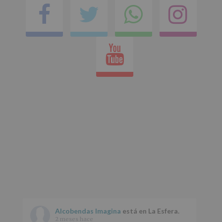
Facebook
Twitter
Comparti
Ins
en
Youtube
whatsap
Alcobendas Imagina
está en La Esfera.
2 meses hace