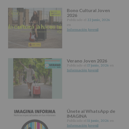
el
apartado
Bono Cultural Joven
Aquí
2026
Protegemos
Publicado el
22 junio, 2026
tus
en
Datos
Información Juvenil
de
nuestra
página
web:
www.alcobendas.org
Verano Joven 2026
*
Publicado el
17 junio, 2026
en
Obligatorio
Información Juvenil
Únete al WhatsApp de
IMAGINA
Publicado el
11 junio, 2026
en
Información Juvenil