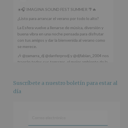
☀️🎧 IMAGINA SOUND FEST SUMMER 🌴🔥
¿Listo para arrancar el verano por todo lo alto?
La Esfera vuelve a llenarse de música, diversión y
buena vibra en una noche pensada para disfrutar
con tus amigos y dar la bienvenida al verano como
se merece.
🎶 @zamarra_dj @danferprodj y @djfabian_2004 nos
traerán todos sus temazos, el mejor ambiente de la
ciudad y un plan que no te puedes perder.
🌅 Porque este
...
Ver más
Suscríbete a nuestro boletín para estar al
Foto
día
Ver en Facebook
·
Compartir
Alcobendas Imagina
está en Recinto
Ferial De Alcobendas.
3 meses hace