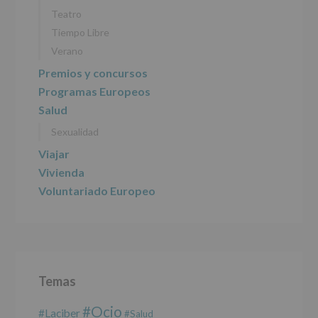
Responsable
:
Teatro
AYUNTAMIENTO
DE
Tiempo Libre
ALCOBENDAS.
Verano
Finalidad
:
Información
Premios y concursos
actividades
Programas Europeos
y
programas
Salud
participativos
Sexualidad
para
jóvenes.
Viajar
Legitimación
:
Consentimiento
Vivienda
del
Voluntariado Europeo
interesado
para
este
fin
específico.
Destinatarios
:
No
Temas
se
cederán
#Ocio
datos
#laciber
#salud