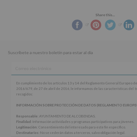
Share this...
Suscríbete a nuestro boletín para estar al día
En
En cumplimiento de los artículos 13 y 14 del Reglamento General Europeo de
cumplimiento
2016/679, de 27 de abril de 2016, le informamos de las características del 
de
recogidos:
los
artículos
INFORMACIÓN SOBRE PROTECCIÓN DE DATOS (REGLAMENTO EUROPEO 20
13
y
Responsable
: AYUNTAMIENTO DE ALCOBENDAS.
14
Finalidad
: Información actividades y programas participativos para jóvenes.
del
Legitimación
: Consentimiento del interesado para este fin específico.
Reglamento
Destinatarios
: No se cederán datos a terceros, salvo obligación legal.