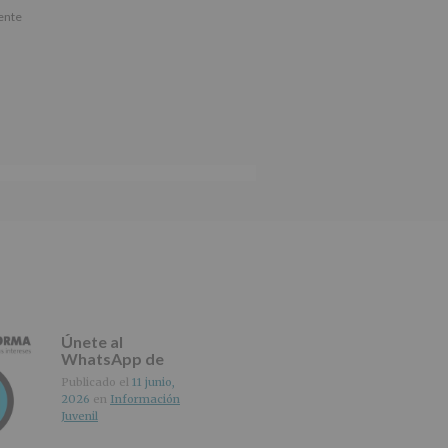
ún se explica en la información
mente
tos de nuestra página web:
Únete al
WhatsApp de
IMAGINA
Publicado el
11 junio,
2026
en
Información
Juvenil