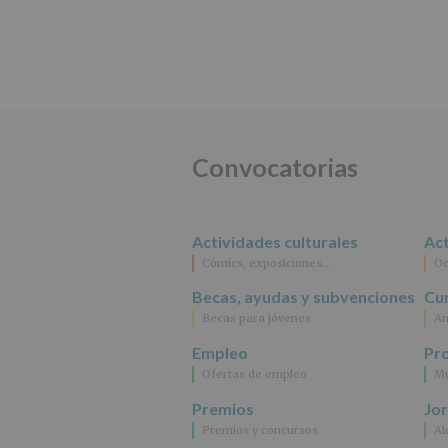
Convocatorias
Actividades culturales
Act
Cómics, exposiciones…
Oc
Becas, ayudas y subvenciones
Cur
Becas para jóvenes
An
Empleo
Pr
Ofertas de empleo
Mu
Premios
Jo
Premios y concursos
Al