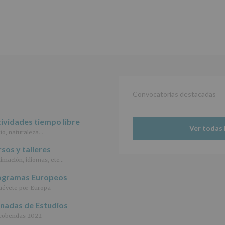
recogidos:
INFORMACIÓN
SOBRE
PROTECCIÓN
DE
DATOS
(REGLAMENTO
EUROPEO
2016/679
de
Convocatorias destacadas
27
abril
de
ividades tiempo libre
2016)
Ver todas 
io, naturaleza…
Responsable
:
sos y talleres
AYUNTAMIENTO
imación, idiomas, etc…
DE
ALCOBENDAS.
ogramas Europeos
Finalidad
:
évete por Europa
Información
actividades
rnadas de Estudios
y
cobendas 2022
programas