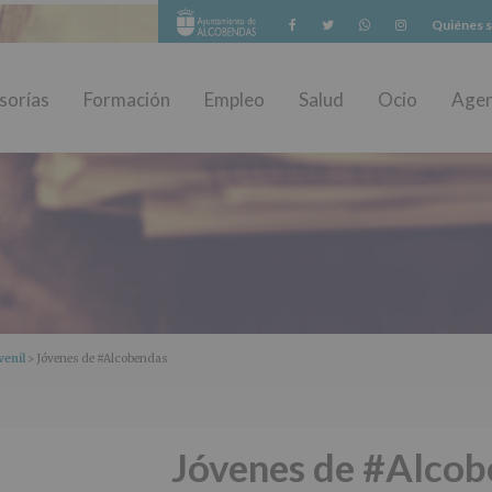
Facebook
Twitter
Whatsapp
Instagram
Quiénes 
sorías
Formación
Empleo
Salud
Ocio
Age
venil
> Jóvenes de #Alcobendas
Jóvenes de #Alcob