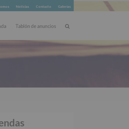
somos
Noticias
Contacto
Galerías
nda
Tablón de anuncios
Buscar
endas