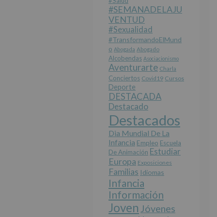
#salud
#SEMANADELAJU
VENTUD
#sexualidad
#TransformandoElMund
O
Abogada
Abogado
Alcobendas
Asociacionismo
Aventurarte
Charla
Conciertos
Covid19
Cursos
Deporte
DESTACADA
Destacado
Destacados
Dia Mundial De La
Infancia
Empleo
Escuela
Estudiar
De Animación
Europa
Exposiciones
Familias
Idiomas
Infancia
Información
Joven
Jóvenes