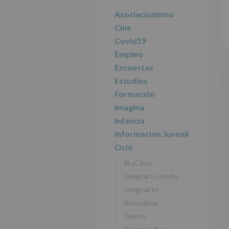
r
n
l
principal
i
c
p
Asociacionismo
n
i
r
Cine
c
p
i
Covid19
i
a
n
Empleo
p
l
c
Encuestas
a
i
l
p
Estudios
a
Formación
l
Imagina
Infancia
Información Juvenil
Ocio
#LaCiber
Imagina tu noche
Imaginarte
Naturaleza
Teatro