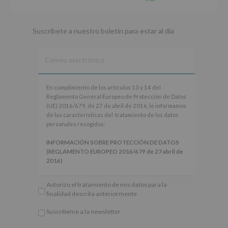
whatsapp
Suscríbete a nuestro boletín para estar al día
En
En cumplimiento de los artículos 13 y 14 del
cumplimiento
Reglamento General Europeo de Protección de Datos
de
(UE) 2016/679, de 27 de abril de 2016, le informamos
los
de las características del tratamiento de los datos
artículos
personales recogidos:
13
y
INFORMACIÓN SOBRE PROTECCIÓN DE DATOS
14
(REGLAMENTO EUROPEO 2016/679 de 27 abril de
del
2016)
Reglamento
General
Responsable
: AYUNTAMIENTO DE ALCOBENDAS.
Autorizo el tratamiento de mis datos para la
Europeo
Finalidad
: Información actividades y programas
finalidad descrita anteriormente
de
participativos para jóvenes.
Protección
Legitimación
: Consentimiento del interesado para
Suscríbeme a la newsletter
de
este fin específico.
*
Datos
Destinatarios
: No se cederán datos a terceros, salvo
Obligatorio