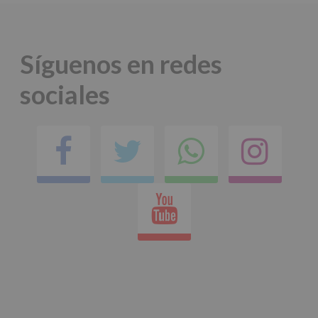
Síguenos en redes
sociales
Facebook
Twitter
Comparti
Ins
en
Youtube
whatsap