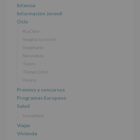
DATOS
Infancia
(REGLAMENTO
Información Juvenil
EUROPEO
2016/679
Ocio
de
#LaCiber
27
abril
Imagina tu noche
de
Imaginarte
2016)
Naturaleza
Responsable
:
Teatro
AYUNTAMIENTO
DE
Tiempo Libre
ALCOBENDAS.
Verano
Finalidad
:
Información
Premios y concursos
actividades
Programas Europeos
y
programas
Salud
participativos
Sexualidad
para
jóvenes.
Viajar
Legitimación
:
Consentimiento
Vivienda
del