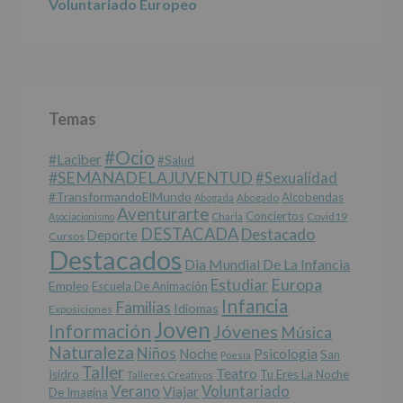
Voluntariado Europeo
interesado
para
este
fin
específico.
Destinatarios
:
No
Temas
se
cederán
#Ocio
datos
#laciber
#salud
a
#SEMANADELAJUVENTUD
#sexualidad
terceros,
#TransformandoElMundo
Alcobendas
Abogada
Abogado
salvo
Aventurarte
Conciertos
Charla
Covid19
Asociacionismo
obligación
DESTACADA
Destacado
Deporte
Cursos
legal.
Destacados
Derechos:
Dia Mundial De La Infancia
De
Europa
Estudiar
Empleo
acceso,
Escuela De Animación
Infancia
rectificación,
Familias
Idiomas
Exposiciones
supresión,
Joven
Información
Jóvenes
Música
así
Naturaleza
como
Niños
Noche
Psicologia
San
Poesía
otros
Taller
Teatro
Isidro
Tu Eres La Noche
Talleres Creativos
derechos,
Verano
Voluntariado
Viajar
De Imagina
según