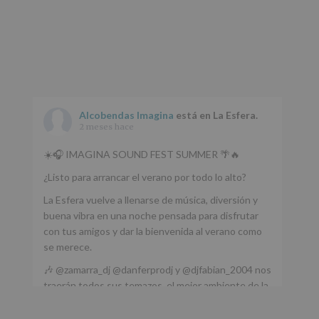
Alcobendas Imagina
está en La Esfera.
2 meses hace
☀️🎧 IMAGINA SOUND FEST SUMMER 🌴🔥
¿Listo para arrancar el verano por todo lo alto?
La Esfera vuelve a llenarse de música, diversión y
buena vibra en una noche pensada para disfrutar
con tus amigos y dar la bienvenida al verano como
se merece.
🎶 @zamarra_dj @danferprodj y @djfabian_2004 nos
traerán todos sus temazos, el mejor ambiente de la
ciudad y un plan que no te puedes perder.