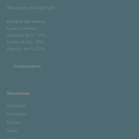
derechos,
WhatsApp: 674 609 503
según
se
explica
Horario del centro
en
Lunes a viernes
la
mañanas de 9 – 14 h.
información
tardes de 16 – 20 h.
adicional.
Información
Agosto: de 9 a 17 h.
adicional
:
Puede
consultar
Contactanos
el
apartado
Aquí
Protegemos
tus
Secciones
Datos
de
Asesorías
nuestra
Formación
página
web:
Empleo
www.alcobendas.org
Salud
*
Ocio