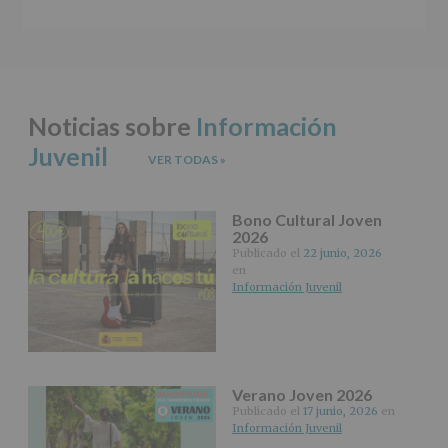
se
explica
en
la
información
adicional.
Noticias sobre
Información
Información
adicional
:
Juvenil
Puede
VER TODAS
»
consultar
el
apartado
Bono Cultural Joven
Aquí
2026
Protegemos
Publicado el
22 junio, 2026
tus
en
Datos
Información Juvenil
de
nuestra
página
web:
www.alcobendas.org
Verano Joven 2026
*
Publicado el
17 junio, 2026
en
Obligatorio
Información Juvenil