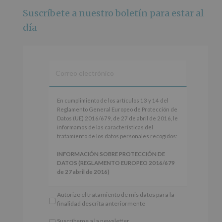
🌅 Porque este
...
Ver más
Suscríbete a nuestro boletín para estar al
Foto
día
Ver en Facebook
·
Compartir
Alcobendas Imagina
está en Recinto
Ferial De Alcobendas.
3 meses hace
IMAGINA SOUND SAN ISDRO
En
En cumplimiento de los artículos 13 y 14 del
cumplimiento
Reglamento General Europeo de Protección de
Esta noche la Zona Joven saltará a ritmo de
de
Datos (UE) 2016/679, de 27 de abril de 2016, le
@s.hidalgo.v y @joel_jowe
los
informamos de las características del
artículos
tratamiento de los datos personales recogidos:
Dos fantásticas novedades para disfrutar sin parar.
13
y
INFORMACIÓN SOBRE PROTECCIÓN DE
📍 Zona Joven
14
DATOS (REGLAMENTO EUROPEO 2016/679
🎫 Entrada libre hasta completar aforo
del
de 27 abril de 2016)
Reglamento
#alcobendas
#imaginasound
#SanIsidro2026
General
Responsable
: AYUNTAMIENTO DE
Autorizo el tratamiento de mis datos para la
Europeo
ALCOBENDAS.
Foto
finalidad descrita anteriormente
de
Finalidad
: Información actividades y programas
Protección
Ver en Facebook
·
Compartir
participativos para jóvenes.
Suscríbeme a la newsletter