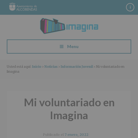
S
S
S
S
i
a
a
a
a
l
l
l
l
t
t
t
t
a
a
a
a
r
r
r
r
a
a
a
a
Menu
l
l
l
l
a
c
a
p
n
o
b
i
Usted está aquí:
Inicio
>
Noticias
>
Información Juvenil
> Mi voluntariado en
a
n
a
e
Imagina
v
t
r
d
e
e
r
e
g
n
a
p
a
i
l
á
Mi voluntariado en
c
d
a
g
Imagina
i
o
t
i
ó
p
e
n
n
r
r
a
p
i
a
Publicado el
7 enero, 2022