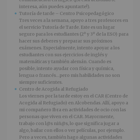
interesa, aún puedes apuntarte!).
Tutoría de tarde – Centro Psicopedagógico
Tres veces a la semana, apoyo a tres profesores en
el servicio Tutoría de Tarde. Este es un lugar
seguro para los estudiantes (2º y 3º de la ESO) para
hacer sus deberes y preparar sus próximos
exámenes. Especialmente, intento apoyar a los
estudiantes con sus ejercicios de inglés y
matemáticas y también alemán. Cuando es
posible, intento ayudar con física y química,
lengua o francés…pero mis habilidades no son
siempre suficientes.
Centro de Acogida al Refugiado
Los viernes por la tarde estoy en el CAR (Centro de
Acogida al Refugiado) en Alcobendas. Allí, apoyo a
mi compañero Ibra en actividades de ocio con las
personas que viven en el CAR. Mayormente,
trabajo con l@s niñ@s, lo que significa jugar a
algo, bailar con ellos o ver películas, por ejemplo.
Pero a veces, también hago algunas actividades