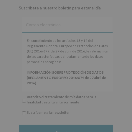
Suscríbete a nuestro boletín para estar al día
En
En cumplimiento de los artículos 13 y 14 del
cumplimiento
Reglamento General Europeo de Protección de Datos
de
(UE) 2016/679, de 27 de abril de 2016, le informamos
los
de las características del tratamiento de los datos
artículos
personales recogidos:
13
y
INFORMACIÓN SOBRE PROTECCIÓN DE DATOS
14
(REGLAMENTO EUROPEO 2016/679 de 27 abril de
del
2016)
Reglamento
General
Responsable
: AYUNTAMIENTO DE ALCOBENDAS.
Autorizo el tratamiento de mis datos para la
Europeo
Finalidad
: Información actividades y programas
finalidad descrita anteriormente
de
participativos para jóvenes.
Protección
Legitimación
: Consentimiento del interesado para
Suscríbeme a la newsletter
de
este fin específico.
*
Datos
Destinatarios
: No se cederán datos a terceros, salvo
Obligatorio
(UE)
obligación legal.
2016/679,
Derechos:
De acceso, rectificación, supresión, así