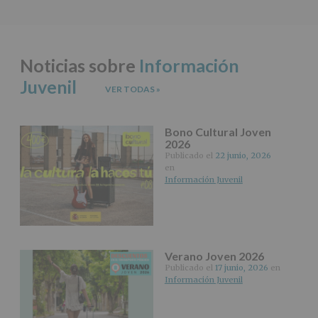
en
la
información
adicional.
Noticias sobre
Información
Información
adicional
:
Juvenil
Puede
VER TODAS
»
consultar
el
apartado
Bono Cultural Joven
Aquí
2026
Protegemos
Publicado el
22 junio, 2026
tus
en
Datos
Información Juvenil
de
nuestra
página
web:
www.alcobendas.org
Verano Joven 2026
*
Publicado el
17 junio, 2026
en
Obligatorio
Información Juvenil