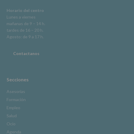
se
explica
Horario del centro
en
Lunes a viernes
la
mañanas de 9 – 14 h.
información
tardes de 16 – 20 h.
adicional.
Información
Agosto: de 9 a 17 h.
adicional
:
Puede
consultar
Contactanos
el
apartado
Aquí
Protegemos
tus
Secciones
Datos
de
Asesorías
nuestra
Formación
página
web:
Empleo
www.alcobendas.org
Salud
*
Ocio
Obligatorio
Agenda