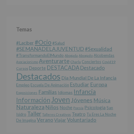
este
fin
específico.
Destinatarios
:
No
Temas
se
cederán
#Ocio
datos
#laciber
#salud
a
#SEMANADELAJUVENTUD
#sexualidad
terceros,
#TransformandoElMundo
Alcobendas
Abogada
Abogado
salvo
Aventurarte
Conciertos
Charla
Covid19
Asociacionismo
obligación
DESTACADA
Destacado
Deporte
Cursos
legal.
Destacados
Derechos:
Dia Mundial De La Infancia
De
Europa
Estudiar
Empleo
acceso,
Escuela De Animación
Infancia
rectificación,
Familias
Idiomas
Exposiciones
supresión,
Joven
Información
Jóvenes
Música
así
Naturaleza
como
Niños
Noche
Psicologia
San
Poesía
otros
Taller
Teatro
Isidro
Tu Eres La Noche
Talleres Creativos
derechos,
Verano
Voluntariado
Viajar
De Imagina
según
se
explica