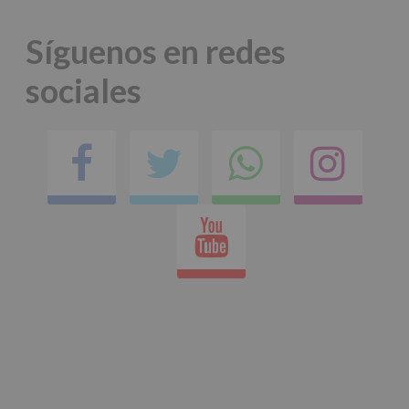
Síguenos en redes
sociales
Facebook
Twitter
Comparti
Ins
en
Youtube
whatsap