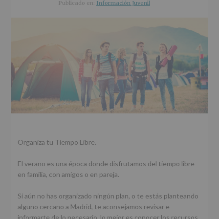
r
n
l
Publicado en:
Información Juvenil
i
c
p
n
i
r
c
p
i
i
a
n
p
l
c
a
i
l
p
a
l
Organiza tu Tiempo Libre.
El verano es una época donde disfrutamos del tiempo libre
en familia, con amigos o en pareja.
Si aún no has organizado ningún plan, o te estás planteando
alguno cercano a Madrid, te aconsejamos revisar e
informarte de lo necesario, lo mejor es conocer los recursos