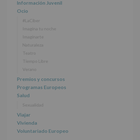
Información Juvenil
EUROPEO
2016/679
Ocio
de
#LaCiber
27
abril
Imagina tu noche
de
Imaginarte
2016)
Naturaleza
Responsable
:
Teatro
AYUNTAMIENTO
DE
Tiempo Libre
ALCOBENDAS.
Verano
Finalidad
:
Información
Premios y concursos
actividades
Programas Europeos
y
programas
Salud
participativos
Sexualidad
para
jóvenes.
Viajar
Legitimación
:
Consentimiento
Vivienda
del
Voluntariado Europeo
interesado
para