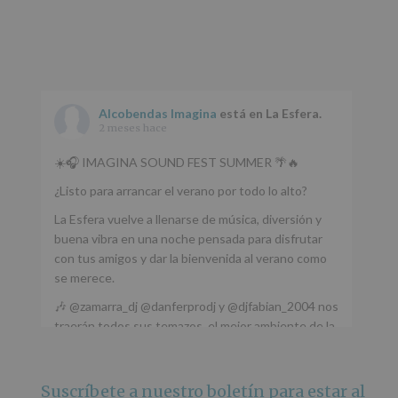
Alcobendas Imagina
está en La Esfera.
2 meses hace
☀️🎧 IMAGINA SOUND FEST SUMMER 🌴🔥
¿Listo para arrancar el verano por todo lo alto?
La Esfera vuelve a llenarse de música, diversión y
buena vibra en una noche pensada para disfrutar
con tus amigos y dar la bienvenida al verano como
se merece.
🎶 @zamarra_dj @danferprodj y @djfabian_2004 nos
traerán todos sus temazos, el mejor ambiente de la
ciudad y un plan que no te puedes perder.
🌅 Porque este
...
Ver más
Suscríbete a nuestro boletín para estar al