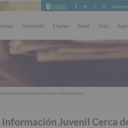
Facebook
Twitter
Whatsapp
Instagram
Quiénes 
sorías
Formación
Empleo
Salud
Ocio
Age
venil
> Información Juvenil Cerca de ti en Catálogo de Injuve
Información Juvenil Cerca de