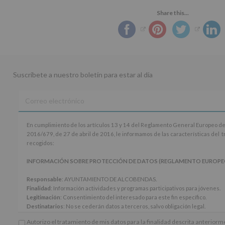
Share this...
Suscríbete a nuestro boletín para estar al día
En
En cumplimiento de los artículos 13 y 14 del Reglamento General Europeo de
cumplimiento
2016/679, de 27 de abril de 2016, le informamos de las características del 
de
recogidos:
los
artículos
INFORMACIÓN SOBRE PROTECCIÓN DE DATOS (REGLAMENTO EUROPEO 20
13
y
Responsable
: AYUNTAMIENTO DE ALCOBENDAS.
14
Finalidad
: Información actividades y programas participativos para jóvenes.
del
Legitimación
: Consentimiento del interesado para este fin específico.
Reglamento
Destinatarios
: No se cederán datos a terceros, salvo obligación legal.
General
Derechos:
De acceso, rectificación, supresión, así como otros derechos, seg
Autorizo el tratamiento de mis datos para la finalidad descrita anterior
Europeo
adicional.