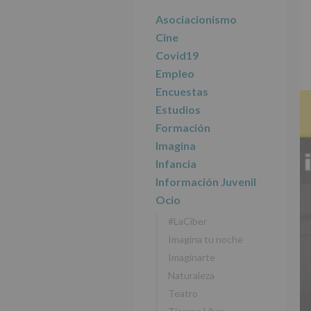
r
n
l
principal
i
c
p
Asociacionismo
n
i
r
Cine
c
p
i
Covid19
i
a
n
Empleo
p
l
c
Encuestas
a
i
l
p
Estudios
a
Formación
l
Imagina
Infancia
Información Juvenil
Ocio
#LaCiber
Imagina tu noche
Imaginarte
Naturaleza
Teatro