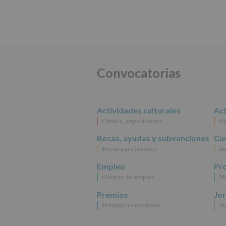
Convocatorias
Actividades culturales
Act
Cómics, exposiciones…
Oc
Becas, ayudas y subvenciones
Cur
Becas para jóvenes
An
Empleo
Pr
Ofertas de empleo
Mu
Premios
Jo
Premios y concursos
Al