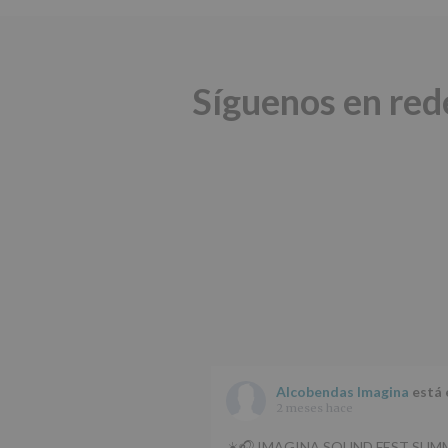
Síguenos en red
Alcobendas Imagina
está 
2 meses hace
☀️🎧 IMAGINA SOUND FEST SUMM