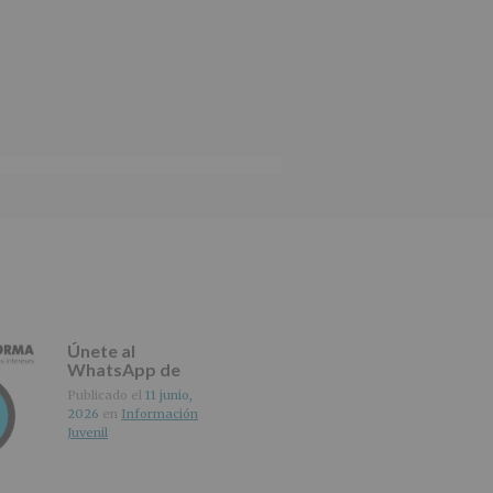
tos de nuestra página web:
Únete al
WhatsApp de
IMAGINA
Publicado el
11 junio,
2026
en
Información
Juvenil