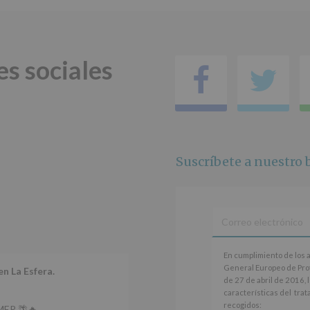
jóvenes.
Legitimación
:
Consentimiento
del
es sociales
interesado
Facebo
Tw
para
este
fin
específico.
Destinatarios
:
No
se
Suscríbete a nuestro b
cederán
datos
a
terceros,
salvo
obligación
legal.
Derechos:
En
En cumplimiento de los 
De
cumplimiento
General Europeo de Pro
en La Esfera.
acceso,
de
de 27 de abril de 2016, 
rectificación,
los
características del tra
supresión,
artículos
recogidos:
ER 🌴🔥