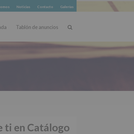
somos
Noticias
Contacto
Galerías
nda
Tablón de anuncios
Buscar
 ti en Catálogo