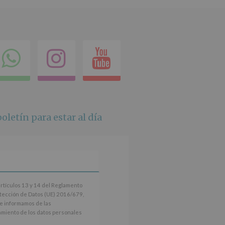
ok
itter
Compartir
Instagram
Youtube
en
whatsapp
oletín para estar al día
artículos 13 y 14 del Reglamento
tección de Datos (UE) 2016/679,
le informamos de las
tamiento de los datos personales