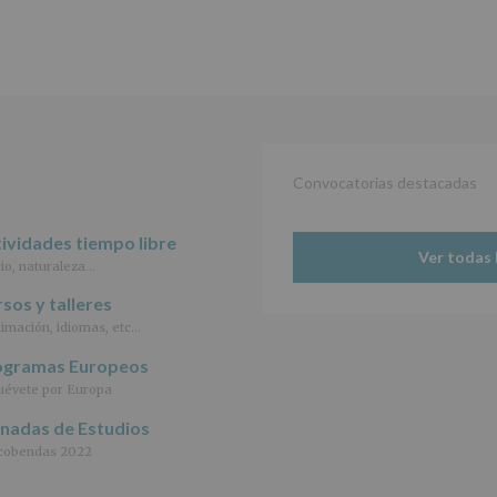
INFORMACIÓN
SOBRE
PROTECCIÓN
DE
DATOS
(REGLAMENTO
EUROPEO
2016/679
de
Convocatorias destacadas
27
abril
de
ividades tiempo libre
2016)
Ver todas 
io, naturaleza…
Responsable
:
sos y talleres
AYUNTAMIENTO
imación, idiomas, etc…
DE
ALCOBENDAS.
ogramas Europeos
Finalidad
:
évete por Europa
Información
actividades
rnadas de Estudios
y
cobendas 2022
programas
participativos
para