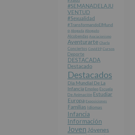
#salud
#SEMANADELAJU
VENTUD
#sexualidad
#TransformandoElMund
O
Abogada
Abogado
Alcobendas
Asociacionismo
Aventurarte
Charla
Conciertos
Covid19
Cursos
Deporte
DESTACADA
Destacado
Destacados
Dia Mundial De La
Infancia
Empleo
Escuela
Estudiar
De Animación
Europa
Exposiciones
Familias
Idiomas
Infancia
Información
Joven
Jóvenes