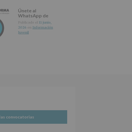
Únete al
WhatsApp de
IMAGINA
Publicado el
11 junio,
2026
en
Información
Juvenil
las convocatorias