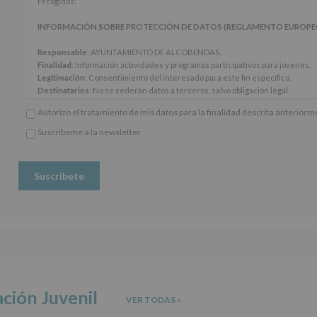
recogidos:
los
artículos
INFORMACIÓN SOBRE PROTECCIÓN DE DATOS (REGLAMENTO EUROPEO 20
13
y
Responsable
: AYUNTAMIENTO DE ALCOBENDAS.
14
Finalidad
: Información actividades y programas participativos para jóvenes.
del
Legitimación
: Consentimiento del interesado para este fin específico.
Reglamento
Destinatarios
: No se cederán datos a terceros, salvo obligación legal.
General
Derechos:
De acceso, rectificación, supresión, así como otros derechos, seg
Autorizo el tratamiento de mis datos para la finalidad descrita anterior
Europeo
adicional.
de
Información adicional
: Puede consultar el apartado Aquí Protegemos tus Da
Suscríbeme a la newsletter
Protección
*
www.alcobendas.org
de
Obligatorio
Datos
(UE)
2016/679,
de
27
de
abril
de
2016,
le
informamos
ción Juvenil
VER TODAS
»
de