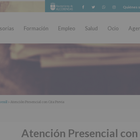
Facebook
Twitter
Whatsapp
Instagram
Quiénes 
sorías
Formación
Empleo
Salud
Ocio
Age
venil
> Atención Presencial con Cita Previa
Atención Presencial con 