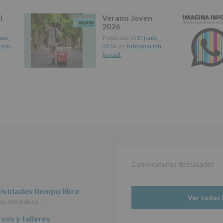
las
características
l
Verano Joven
del
2026
tratamiento
de
nio,
Publicado el
17 junio,
los
ción
2026
en
Información
datos
Juvenil
personales
recogidos:
INFORMACIÓN
SOBRE
PROTECCIÓN
DE
DATOS
(REGLAMENTO
EUROPEO
2016/679
de
Convocatorias destacadas
27
abril
de
ividades tiempo libre
2016)
Ver todas 
io, naturaleza…
Responsable
:
sos y talleres