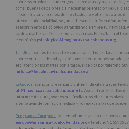
sobre los problemas que tengas, si necesitas ayuda sobre la ge
tomar buenas decisiones o si necesitas orientación sexual o sa
miedos, lograr vencerlos, desde el cuidado y el respeto a los d
ofrece confidencialidad, seguridad, escucha, información, orien
asesoramiento psicológico garantizando siempre tu intimidad. A
tardes, martes y miércoles por las mañanas. Pide cita en el telé
electrónico
psicologica@imagina.aytoalcobendas.org
Jurídica
:
puedes informarte y consultar todas las dudas que te
sobre contratos de trabajo, préstamos, renta, bonos sociales, trá
etc. atención los martes por la tarde. Pide cita por teléfono
689 
juridica@imagina.aytoalcobendas.org
Estudios
:
atención presencial y online. Pide cita a través teléf
oij@imagina.aytoalcobendas.org
La Asesoría de Estudios de
información a los
jóvenes
que finalizan los diferentes niveles
alternativas de formación reglada y no reglada a las que pueden
Programas Europeos
:
presencial lunes y miércoles por las tard
europa@imagina.aytoalcobendas.org
y teléfono
91 6590957
información especializada, intercambios juveniles, voluntariad