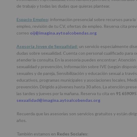
de trabajo y todas las dudas que quieras plantear.
Espacio Empleo
:
información presencial sobre recursos para la
empleo, revisión de tu CV, ofertas de empleo. Reserva cita prev
correo
oij@imagina.aytoalcobendas.org
Asesoría Joven de Sexualidad
:
un servicio especialmente dise
dudas sobre sexualidad. Cuenta con personal cualificado para or
atender la consulta. En la asesoría puedes encontrar: Atención
sexualidad y prevención, Información sobre IVE (según disposic
sexuales y de pareja, Sensibilización y educación sexual a travé
educativos, programas municipales y asociaciones locales, Media
prevención. Dirigido a jóvenes hasta 30 años. La atención prese
las tardes y jueves por la mañana. Reserva tu cita en
91 659095
sexualidad@imagina.aytoalcobendas.org
Recuerda que las asesorías son servicios gratuitos y están dirig
años.
También estamos en
Redes Sociales
: