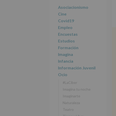
r
n
l
principal
i
c
p
Asociacionismo
n
i
r
Cine
c
p
i
Covid19
i
a
n
Empleo
p
l
c
Encuestas
a
i
l
p
Estudios
a
Formación
l
Imagina
Infancia
Información Juvenil
Ocio
#LaCiber
Imagina tu noche
Imaginarte
Naturaleza
Teatro