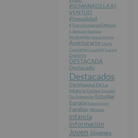
#salud
#SEMANADELAJU
VENTUD
#sexualidad
#TransformandoElMund
O
Abogada
Abogado
Alcobendas
Asociacionismo
Aventurarte
Charla
Conciertos
Covid19
Cursos
Deporte
DESTACADA
Destacado
Destacados
Dia Mundial De La
Infancia
Empleo
Escuela
Estudiar
De Animación
Europa
Exposiciones
Familias
Idiomas
Infancia
Información
Joven
Jóvenes