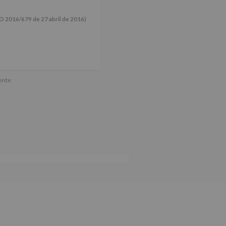
16/679 de 27 abril de 2016)
ún se explica en la información
mente
tos de nuestra página web: