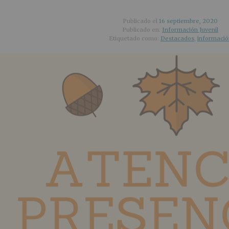
Publicado el
16 septiembre, 2020
Publicado en:
Información Juvenil
Etiquetado como:
Destacados
,
informació