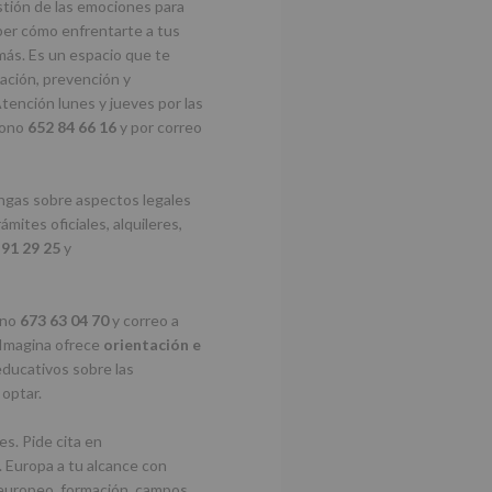
stión de las emociones para
ber cómo enfrentarte a tus
emás. Es un espacio que te
tación, prevención y
tención lunes y jueves por las
fono
652 84 66 16
y por correo
ngas sobre aspectos legales
mites oficiales, alquileres,
91 29 25
y
ono
673 63 04 70
y correo a
 Imagina ofrece
orientación e
 educativos sobre las
 optar.
es. Pide cita en
. Europa a tu alcance con
o europeo, formación, campos