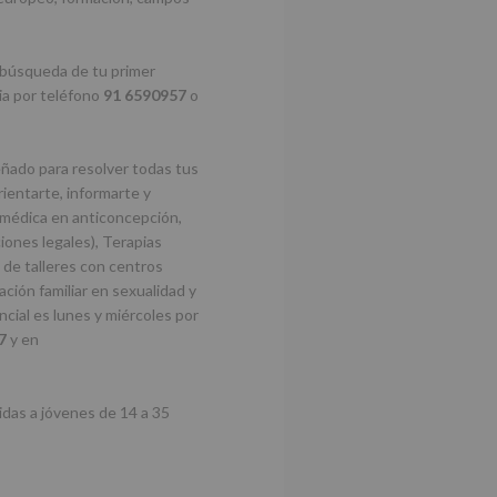
 búsqueda de tu primer
ia por teléfono
91 6590957
o
ñado para resolver todas tus
ientarte, informarte y
 médica en anticoncepción,
iones legales), Terapias
s de talleres con centros
ción familiar en sexualidad y
ncial es lunes y miércoles por
7
y en
idas a jóvenes de 14 a 35