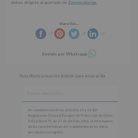
debes dirigirte al apartado de
Convocatorias.
Share this...
Compartir
Envíalo por Whatsapp
en
whatsapp
Suscríbete a nuestro boletín para estar al día
En
En cumplimiento de los artículos 13 y 14 del
cumplimiento
Reglamento General Europeo de Protección de Datos
de
(UE) 2016/679, de 27 de abril de 2016, le informamos
los
de las características del tratamiento de los datos
artículos
personales recogidos:
13