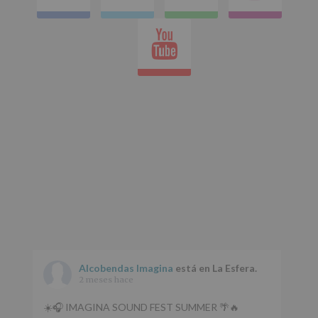
en
Youtube
whatsap
Alcobendas Imagina
está en La Esfera.
2 meses hace
☀️🎧 IMAGINA SOUND FEST SUMMER 🌴🔥