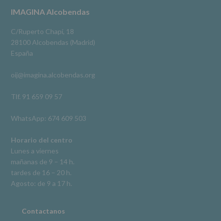
terceros,
#imaginaalcobendas
#alcobendas
#pau
#biblioteca
Footer
IMAGINA Alcobendas
salvo
obligación
Video
legal.
C/Ruperto Chapí, 18
Derechos:
Ver en Facebook
·
Compartir
28100 Alcobendas (Madrid)
De
España
acceso,
rectificación,
oij@imagina.alcobendas.org
supresión,
así
como
Tlf. 91 659 09 57
otros
derechos,
WhatsApp: 674 609 503
según
se
explica
Horario del centro
en
Lunes a viernes
la
mañanas de 9 – 14 h.
información
tardes de 16 – 20 h.
adicional.
Información
Agosto: de 9 a 17 h.
adicional
:
Puede
consultar
Contactanos
el