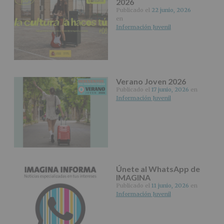
2026
tus
Datos
Publicado el
22 junio, 2026
en
de
Información Juvenil
nuestra
página
web:
www.alcobendas.org
*
Verano Joven 2026
Obligatorio
Publicado el
17 junio, 2026
en
Información Juvenil
Únete al WhatsApp de
IMAGINA
Publicado el
11 junio, 2026
en
Información Juvenil