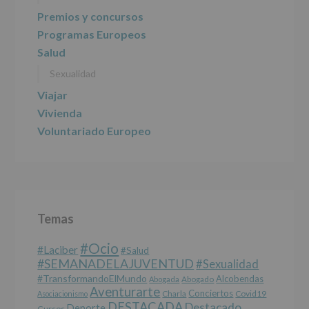
Información
Premios y concursos
actividades
Programas Europeos
y
programas
Salud
participativos
Sexualidad
para
jóvenes.
Viajar
Legitimación
:
Consentimiento
Vivienda
del
Voluntariado Europeo
interesado
para
este
fin
específico.
Destinatarios
:
No
Temas
se
cederán
#Ocio
datos
#laciber
#salud
a
#SEMANADELAJUVENTUD
#sexualidad
terceros,
#TransformandoElMundo
Alcobendas
Abogada
Abogado
salvo
Aventurarte
Conciertos
Charla
Covid19
Asociacionismo
obligación
DESTACADA
Destacado
Deporte
Cursos