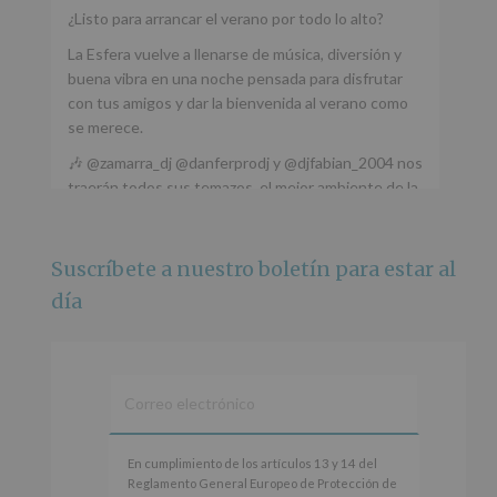
¿Listo para arrancar el verano por todo lo alto?
La Esfera vuelve a llenarse de música, diversión y
buena vibra en una noche pensada para disfrutar
con tus amigos y dar la bienvenida al verano como
se merece.
🎶 @zamarra_dj @danferprodj y @djfabian_2004 nos
traerán todos sus temazos, el mejor ambiente de la
ciudad y un plan que no te puedes perder.
🌅 Porque este
...
Ver más
Suscríbete a nuestro boletín para estar al
Foto
día
Ver en Facebook
·
Compartir
Alcobendas Imagina
está en Recinto
Ferial De Alcobendas.
3 meses hace
IMAGINA SOUND SAN ISDRO
En
En cumplimiento de los artículos 13 y 14 del
cumplimiento
Reglamento General Europeo de Protección de
Esta noche la Zona Joven saltará a ritmo de