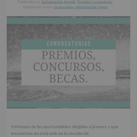
r
n
l
Publicado en:
Información Juvenil
,
Premios y concursos
i
c
p
Etiquetado como:
Destacados
,
información
,
joven
n
i
r
c
p
i
i
a
n
p
l
c
a
i
l
p
a
l
Infórmate de las oportunidades dirigidas a jóvenes y que
encuentras en esta web en la sección de