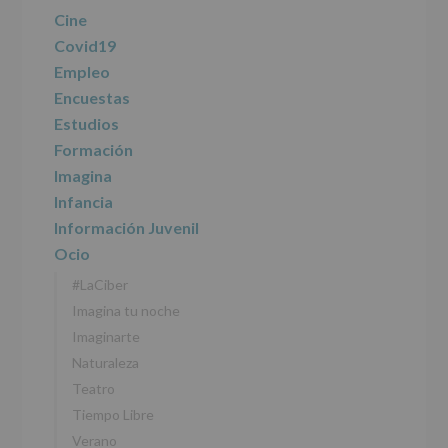
de
Cine
los
Covid19
datos
personales
Empleo
recogidos:
Encuestas
Estudios
INFORMACIÓN
SOBRE
Formación
PROTECCIÓN
Imagina
DE
DATOS
Infancia
(REGLAMENTO
Información Juvenil
EUROPEO
2016/679
Ocio
de
#LaCiber
27
abril
Imagina tu noche
de
Imaginarte
2016)
Naturaleza
Responsable
:
Teatro
AYUNTAMIENTO
DE
Tiempo Libre
ALCOBENDAS.
Verano
Finalidad
: