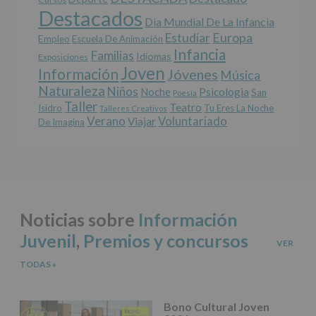
legal.
Destacados
Derechos:
Dia Mundial De La Infancia
De
Europa
Estudiar
Empleo
acceso,
Escuela De Animación
Infancia
rectificación,
Familias
Idiomas
Exposiciones
supresión,
Joven
Información
Jóvenes
Música
así
Naturaleza
como
Niños
Noche
Psicologia
San
Poesía
otros
Taller
Teatro
Isidro
Tu Eres La Noche
Talleres Creativos
derechos,
Verano
Voluntariado
Viajar
De Imagina
según
se
explica
en
la
información
adicional.
Noticias sobre
Información
Información
adicional
:
Juvenil
,
Premios y concursos
Puede
VER
consultar
TODAS
»
el
apartado
Aquí
Protegemos
Bono Cultural Joven