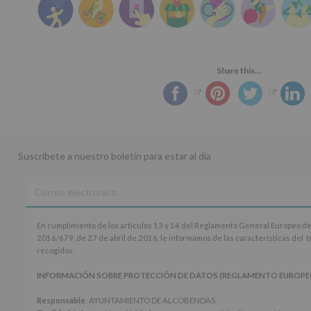
Share this...
Suscríbete a nuestro boletín para estar al día
En
En cumplimiento de los artículos 13 y 14 del Reglamento General Europeo de
cumplimiento
2016/679, de 27 de abril de 2016, le informamos de las características del 
de
recogidos:
los
artículos
INFORMACIÓN SOBRE PROTECCIÓN DE DATOS (REGLAMENTO EUROPEO 20
13
y
Responsable
: AYUNTAMIENTO DE ALCOBENDAS.
14