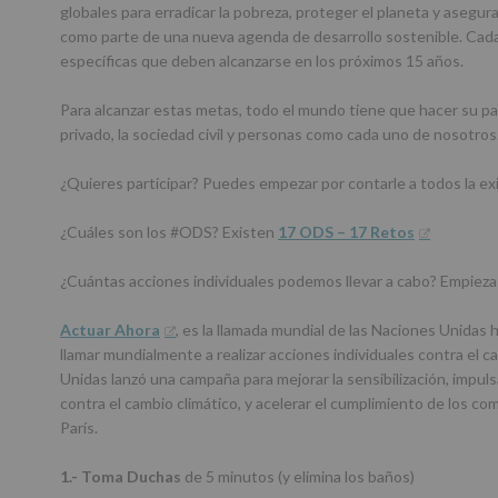
globales para erradicar la pobreza, proteger el planeta y asegur
como parte de una nueva agenda de desarrollo sostenible. Cada
específicas que deben alcanzarse en los próximos 15 años.
Para alcanzar estas metas, todo el mundo tiene que hacer su par
privado, la sociedad civil y personas como cada uno de nosotros
¿Quieres participar? Puedes empezar por contarle a todos la ex
¿Cuáles son los #ODS? Existen
17 ODS – 17 Retos
¿Cuántas acciones individuales podemos llevar a cabo? Empieza
Actuar Ahora
, es la llamada mundial de las Naciones Unidas
llamar mundialmente a realizar acciones individuales contra el c
Unidas lanzó una campaña para mejorar la sensibilización, impuls
contra el cambio climático, y acelerar el cumplimiento de los 
París.
1.- Toma Duchas
de 5 minutos (y elimina los baños)