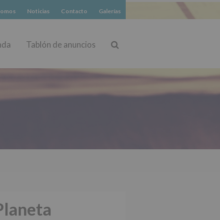
somos
Noticias
Contacto
Galerías
nda
Tablón de anuncios
Buscar
Planeta