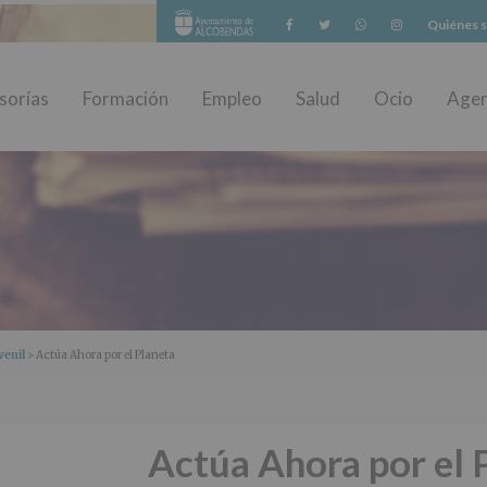
Facebook
Twitter
Whatsapp
Instagram
Quiénes 
sorías
Formación
Empleo
Salud
Ocio
Age
venil
> Actúa Ahora por el Planeta
Actúa Ahora por el 