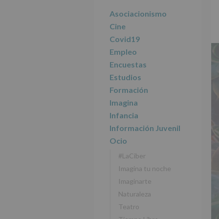
r
n
l
principal
i
c
p
Asociacionismo
n
i
r
Cine
c
p
i
Covid19
i
a
n
Empleo
p
l
c
Encuestas
a
i
l
p
Estudios
a
Formación
l
Imagina
Infancia
Información Juvenil
Ocio
#LaCiber
Imagina tu noche
Imaginarte
Naturaleza
Teatro