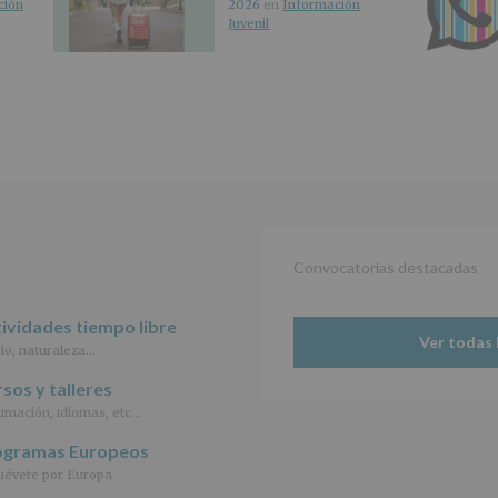
los
ción
2026
en
Información
datos
Juvenil
personales
recogidos:
INFORMACIÓN
SOBRE
PROTECCIÓN
DE
DATOS
(REGLAMENTO
EUROPEO
2016/679
de
Convocatorias destacadas
27
abril
de
ividades tiempo libre
2016)
Ver todas 
io, naturaleza…
Responsable
:
sos y talleres
AYUNTAMIENTO
imación, idiomas, etc…
DE
ALCOBENDAS.
ogramas Europeos
Finalidad
:
évete por Europa
Información