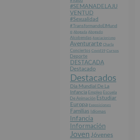
#salud
#SEMANADELAJU
VENTUD
#sexualidad
#TransformandoElMund
O
Abogada
Abogado
Alcobendas
Asociacionismo
Aventurarte
Charla
Conciertos
Covid19
Cursos
Deporte
DESTACADA
Destacado
Destacados
Dia Mundial De La
Infancia
Empleo
Escuela
Estudiar
De Animación
Europa
Exposiciones
Familias
Idiomas
Infancia
Información
Joven
Jóvenes