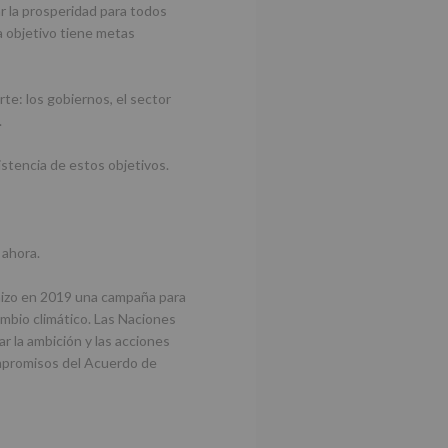
ar la prosperidad para todos
 objetivo tiene metas
te: los gobiernos, el sector
.
istencia de estos objetivos.
 ahora.
 hizo en 2019 una campaña para
ambio climático. Las Naciones
ar la ambición y las acciones
compromisos del Acuerdo de