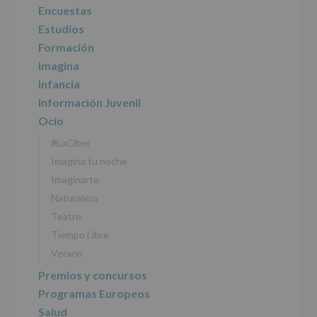
recogidos:
Encuestas
Estudios
INFORMACIÓN
SOBRE
Formación
PROTECCIÓN
Imagina
DE
DATOS
Infancia
(REGLAMENTO
Información Juvenil
EUROPEO
2016/679
Ocio
de
#LaCiber
27
abril
Imagina tu noche
de
Imaginarte
2016)
Naturaleza
Responsable
:
Teatro
AYUNTAMIENTO
DE
Tiempo Libre
ALCOBENDAS.
Verano
Finalidad
:
Información
Premios y concursos
actividades
Programas Europeos
y
programas
Salud