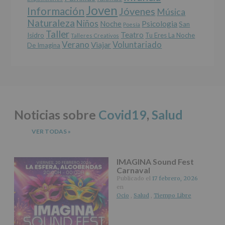
supresión,
Joven
Información
Jóvenes
Música
así
Naturaleza
como
Niños
Noche
Psicologia
San
Poesía
otros
Taller
Teatro
Isidro
Tu Eres La Noche
Talleres Creativos
derechos,
Verano
Voluntariado
Viajar
De Imagina
según
se
explica
en
la
información
adicional.
Noticias sobre
Covid19
,
Salud
Información
adicional
:
Puede
VER TODAS
»
consultar
el
apartado
IMAGINA Sound Fest
Aquí
Carnaval
Protegemos
Publicado el
17 febrero, 2026
tus
en
Datos
Ocio
,
Salud
,
Tiempo Libre
de
nuestra
página