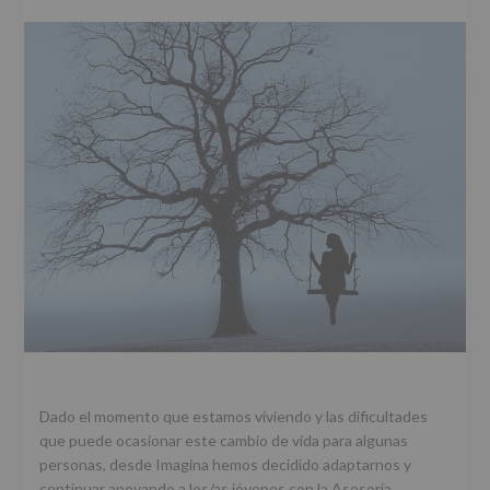
r
n
l
i
c
p
n
i
r
c
p
i
i
a
n
p
l
c
a
i
l
p
a
l
Dado el momento que estamos viviendo y las dificultades
que puede ocasionar este cambio de vida para algunas
personas, desde Imagina hemos decidido adaptarnos y
continuar apoyando a los/as jóvenes con la Asesoría