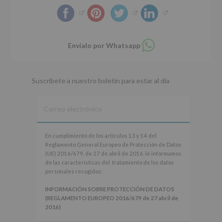
Compartir
Envíalo por Whatsapp
en
whatsapp
Suscríbete a nuestro boletín para estar al día
En
En cumplimiento de los artículos 13 y 14 del
cumplimiento
Reglamento General Europeo de Protección de Datos
de
(UE) 2016/679, de 27 de abril de 2016, le informamos
los
de las características del tratamiento de los datos
artículos
personales recogidos:
13
y
INFORMACIÓN SOBRE PROTECCIÓN DE DATOS
14
(REGLAMENTO EUROPEO 2016/679 de 27 abril de
del
2016)
Reglamento