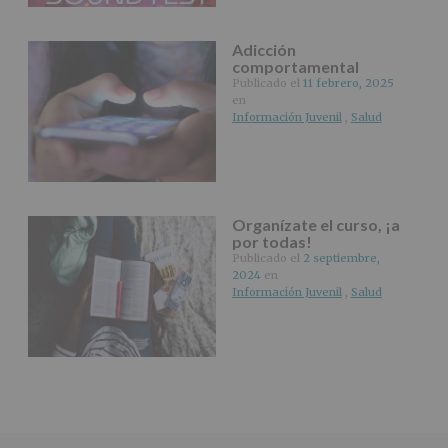
web:
www.alcobendas.org
Adicción
*
comportamental
Obligatorio
Publicado el
11 febrero, 2025
en
Información Juvenil
,
Salud
Organízate el curso, ¡a
por todas!
Publicado el
2 septiembre,
2024
en
Información Juvenil
,
Salud