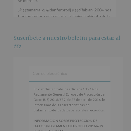
se merece.
🎶 @zamarra_dj @danferprodj y @djfabian_2004 nos
traerán todos sus temazos, el mejor ambiente de la
ciudad y un plan que no te puedes perder.
🌅 Porque este
...
Ver más
Suscríbete a nuestro boletín para estar al
Foto
día
Ver en Facebook
·
Compartir
Alcobendas Imagina
está en Recinto
Ferial De Alcobendas.
3 meses hace
IMAGINA SOUND SAN ISDRO
En
En cumplimiento de los artículos 13 y 14 del
cumplimiento
Reglamento General Europeo de Protección de
Esta noche la Zona Joven saltará a ritmo de
de
Datos (UE) 2016/679, de 27 de abril de 2016, le
@s.hidalgo.v y @joel_jowe
los
informamos de las características del
artículos
tratamiento de los datos personales recogidos:
Dos fantásticas novedades para disfrutar sin parar.
13
y
INFORMACIÓN SOBRE PROTECCIÓN DE
📍 Zona Joven
14
DATOS (REGLAMENTO EUROPEO 2016/679
🎫 Entrada libre hasta completar aforo
del