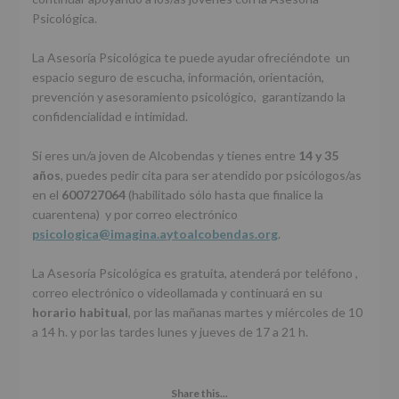
Psicológica.
La Asesoría Psicológica te puede ayudar ofreciéndote un
espacio seguro de escucha, información, orientación,
prevención y asesoramiento psicológico,
garantizando la
confidencialidad e intimidad.
Si eres un/a joven de Alcobendas y tienes entre
14 y 35
años
, puedes pedir cita para ser atendido por psicólogos/as
en el
600727064
(habilitado sólo hasta que finalice la
cuarentena) y por correo electrónico
psicologica@imagina.aytoalcobendas.org
.
La Asesoría Psicológica es gratuita, atenderá por teléfono ,
correo electrónico o videollamada y continuará en su
horario habitual
, por las mañanas martes y miércoles de 10
a 14 h. y por las tardes lunes y jueves de 17 a 21 h.
Share this...