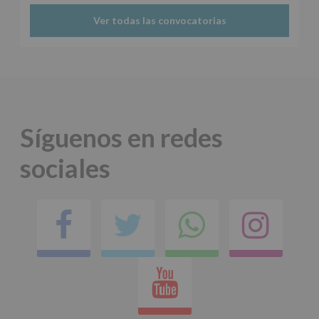
Ver todas las convocatorias
Síguenos en redes
sociales
Facebook
Twitter
Comparti
Ins
en
Youtube
whatsap