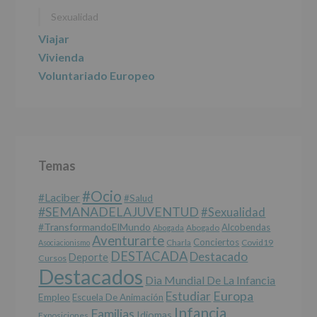
participativos
Sexualidad
para
jóvenes.
Viajar
Legitimación
:
Consentimiento
Vivienda
del
Voluntariado Europeo
interesado
para
este
fin
específico.
Destinatarios
:
No
Temas
se
cederán
#Ocio
datos
#laciber
#salud
a
#SEMANADELAJUVENTUD
#sexualidad
terceros,
#TransformandoElMundo
Alcobendas
Abogada
Abogado
salvo
Aventurarte
Conciertos
Charla
Covid19
Asociacionismo
obligación
DESTACADA
Destacado
Deporte
Cursos
legal.
Destacados
Derechos:
Dia Mundial De La Infancia
De
Europa
Estudiar
Empleo
acceso,
Escuela De Animación
Infancia
rectificación,
Familias
Idiomas
Exposiciones