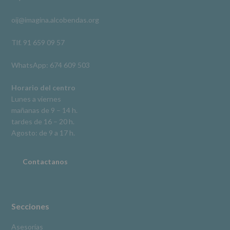
acceso,
rectificación,
oij@imagina.alcobendas.org
supresión,
así
como
Tlf. 91 659 09 57
otros
derechos,
WhatsApp: 674 609 503
según
se
explica
Horario del centro
en
Lunes a viernes
la
mañanas de 9 – 14 h.
información
tardes de 16 – 20 h.
adicional.
Información
Agosto: de 9 a 17 h.
adicional
:
Puede
consultar
Contactanos
el
apartado
Aquí
Protegemos
tus
Secciones
Datos
de
Asesorías