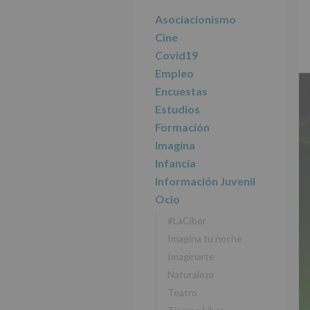
r
n
l
principal
i
c
p
Asociacionismo
n
i
r
Cine
c
p
i
Covid19
i
a
n
Empleo
p
l
c
Encuestas
a
i
l
p
Estudios
a
Formación
l
Imagina
Infancia
Información Juvenil
Ocio
#LaCiber
Imagina tu noche
Imaginarte
Naturaleza
Teatro