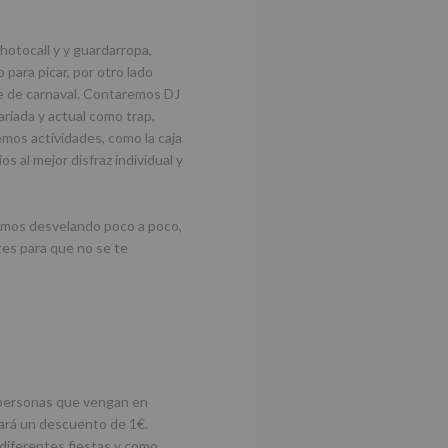
photocall y y guardarropa,
para picar, por otro lado
te de carnaval. Contaremos DJ
ariada y actual como trap,
mos actividades, como la caja
s al mejor disfraz individual y
remos desvelando poco a poco,
tes para que no se te
 personas que vengan en
hará un descuento de 1€.
 diferentes fiestas y como