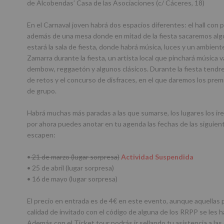
de Alcobendas’ Casa de las Asociaciones (c/ Cáceres, 18)
En el Carnaval joven habrá dos espacios diferentes: el hall con 
además de una mesa donde en mitad de la fiesta sacaremos algo 
estará la sala de fiesta, donde habrá música, luces y un ambien
Zamarra durante la fiesta, un artista local que pinchará música v
dembow, reggaetón y algunos clásicos. Durante la fiesta tendre
de retos y el concurso de disfraces, en el que daremos los premio
de grupo.
Habrá muchas más paradas a las que sumarse, los lugares los i
por ahora puedes anotar en tu agenda las fechas de las siguien
escapen:
•
21 de marzo (lugar sorpresa)
Actividad Suspendida
• 25 de abril (lugar sorpresa)
• 16 de mayo (lugar sorpresa)
El precio en entrada es de 4€ en este evento, aunque aquellas
calidad de invitado con el código de alguna de los RRPP se les 
Además con el Ticket tour podrás ir sellando tu asistencia a las