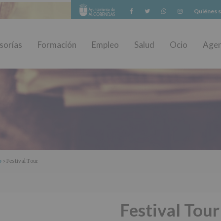
Facebook
Twitter
Whatsapp
Instagram
Quiénes 
sorías
Formación
Empleo
Salud
Ocio
Age
o
> Festival Tour
Festival Tour