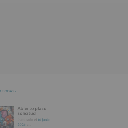
R TODAS
»
Abierto plazo
solicitud
subvención
Publicado el
16 junio,
2026
en