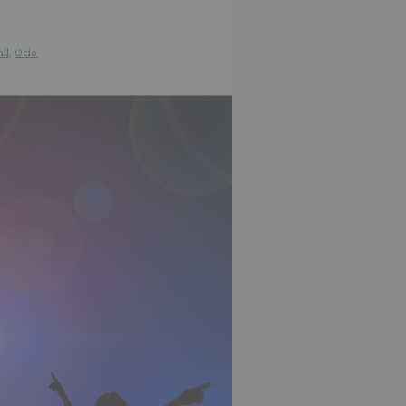
il
,
Ocio