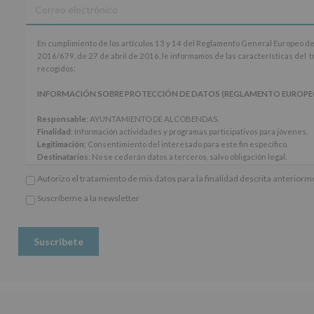
En
En cumplimiento de los artículos 13 y 14 del Reglamento General Europeo de
cumplimiento
2016/679, de 27 de abril de 2016, le informamos de las características del 
de
recogidos:
los
artículos
INFORMACIÓN SOBRE PROTECCIÓN DE DATOS (REGLAMENTO EUROPEO 20
13
y
Responsable
: AYUNTAMIENTO DE ALCOBENDAS.
14
Finalidad
: Información actividades y programas participativos para jóvenes.
del
Legitimación
: Consentimiento del interesado para este fin específico.
Reglamento
Destinatarios
: No se cederán datos a terceros, salvo obligación legal.
General
Derechos:
De acceso, rectificación, supresión, así como otros derechos, seg
Autorizo el tratamiento de mis datos para la finalidad descrita anterior
Europeo
adicional.
de
Información adicional
: Puede consultar el apartado Aquí Protegemos tus Da
Suscríbeme a la newsletter
Protección
*
www.alcobendas.org
de
Obligatorio
Datos
(UE)
2016/679,
de
27
de
abril