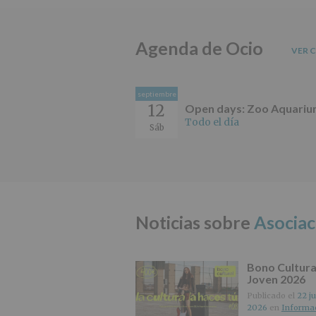
Agenda de Ocio
VER 
septiembre
12
Open days: Zoo Aquari
Todo el día
Sáb
Noticias sobre
Asocia
Bono Cultura
Joven 2026
Publicado el
22 ju
2026
en
Informa