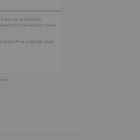
 Protección de Datos (UE)
tratamiento de los datos personales
16/679 de 27 abril de 2016)
ún se explica en la información
mente
tos de nuestra página web: