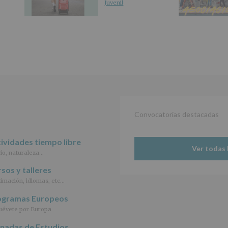
Juvenil
abril
de
2016)
Responsable
:
AYUNTAMIENTO
DE
ALCOBENDAS.
Finalidad
:
Información
actividades
y
programas
Convocatorias destacadas
participativos
para
ividades tiempo libre
jóvenes.
Ver todas 
Legitimación
:
io, naturaleza…
Consentimiento
del
sos y talleres
interesado
imación, idiomas, etc…
para
este
ogramas Europeos
fin
évete por Europa
específico.
Destinatarios
:
rnadas de Estudios