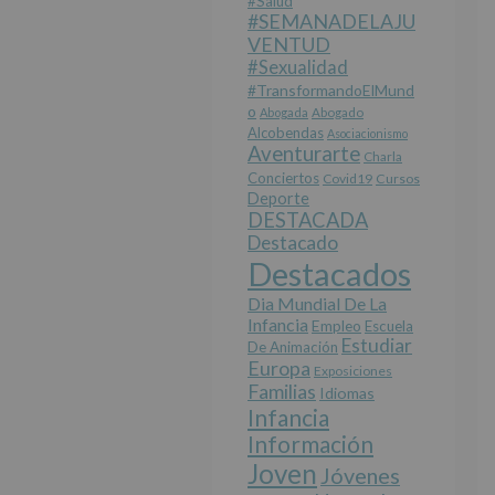
#salud
#SEMANADELAJU
VENTUD
#sexualidad
#TransformandoElMund
O
Abogada
Abogado
Alcobendas
Asociacionismo
Aventurarte
Charla
Conciertos
Covid19
Cursos
Deporte
DESTACADA
Destacado
Destacados
Dia Mundial De La
Infancia
Empleo
Escuela
Estudiar
De Animación
Europa
Exposiciones
Familias
Idiomas
Infancia
Información
Joven
Jóvenes