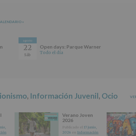
de
2016,
le
informamos
CALENDARIO
»
de
las
características
del
agosto
tratamiento
22
um
Open days: Parque Warner
de
Todo el día
Sáb
los
datos
personales
recogidos:
INFORMACIÓN
SOBRE
cionismo
,
Información Juvenil
,
Ocio
PROTECCIÓN
VE
DE
DATOS
(REGLAMENTO
l
Verano Joven
EUROPEO
2026
2016/679
nio,
Publicado el
17 junio,
de
ción
2026
en
Información
27