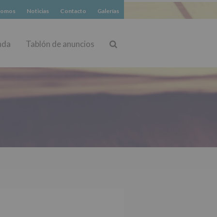
somos
Noticias
Contacto
Galerías
nda
Tablón de anuncios
Buscar