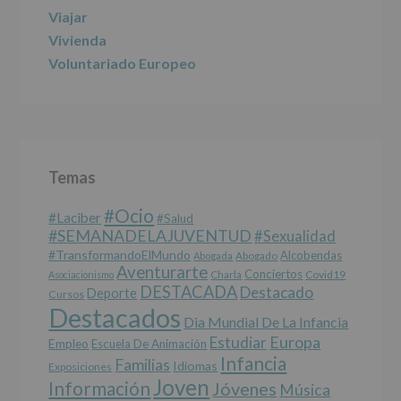
jóvenes.
Viajar
Legitimación
:
Consentimiento
Vivienda
del
Voluntariado Europeo
interesado
para
este
fin
específico.
Destinatarios
:
No
Temas
se
cederán
#Ocio
datos
#laciber
#salud
a
#SEMANADELAJUVENTUD
#sexualidad
terceros,
#TransformandoElMundo
Alcobendas
Abogada
Abogado
salvo
Aventurarte
Conciertos
Charla
Covid19
Asociacionismo
obligación
DESTACADA
Destacado
Deporte
Cursos
legal.
Destacados
Derechos:
Dia Mundial De La Infancia
De
Europa
Estudiar
Empleo
acceso,
Escuela De Animación
Infancia
rectificación,
Familias
Idiomas
Exposiciones
supresión,
Joven
Información
Jóvenes
Música
así