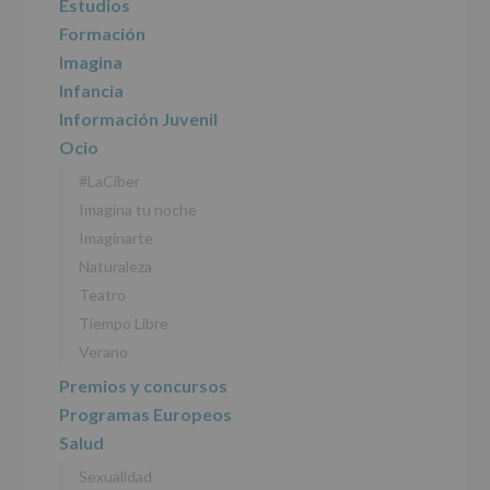
Estudios
INFORMACIÓN
SOBRE
Formación
PROTECCIÓN
Imagina
DE
DATOS
Infancia
(REGLAMENTO
Información Juvenil
EUROPEO
2016/679
Ocio
de
#LaCiber
27
abril
Imagina tu noche
de
Imaginarte
2016)
Naturaleza
Responsable
:
Teatro
AYUNTAMIENTO
DE
Tiempo Libre
ALCOBENDAS.
Verano
Finalidad
:
Información
Premios y concursos
actividades
Programas Europeos
y
programas
Salud
participativos
Sexualidad
para