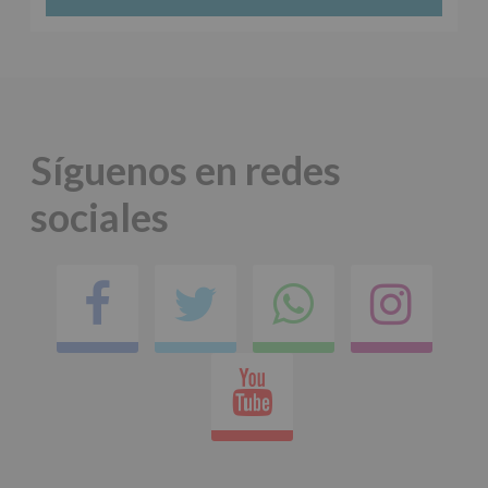
Síguenos en redes
sociales
Facebook
Twitter
Comparti
Ins
en
Youtube
whatsap