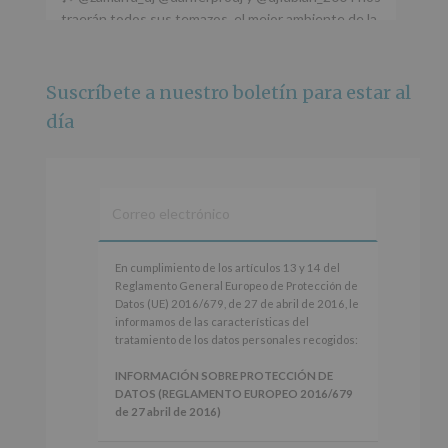
traerán todos sus temazos, el mejor ambiente de la
ciudad y un plan que no te puedes perder.
🌅 Porque este
...
Ver más
Suscríbete a nuestro boletín para estar al
Foto
día
Ver en Facebook
·
Compartir
Alcobendas Imagina
está en Recinto
Ferial De Alcobendas.
3 meses hace
IMAGINA SOUND SAN ISDRO
En
En cumplimiento de los artículos 13 y 14 del
cumplimiento
Reglamento General Europeo de Protección de
Esta noche la Zona Joven saltará a ritmo de
de
Datos (UE) 2016/679, de 27 de abril de 2016, le
@s.hidalgo.v y @joel_jowe
los
informamos de las características del
artículos
tratamiento de los datos personales recogidos:
Dos fantásticas novedades para disfrutar sin parar.
13
y
INFORMACIÓN SOBRE PROTECCIÓN DE
📍 Zona Joven
14
DATOS (REGLAMENTO EUROPEO 2016/679
🎫 Entrada libre hasta completar aforo
del
de 27 abril de 2016)
Reglamento
#alcobendas
#imaginasound
#SanIsidro2026
General
Responsable
: AYUNTAMIENTO DE