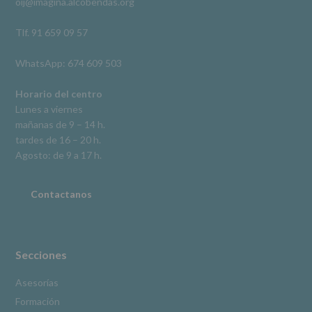
oij@imagina.alcobendas.org
supresión,
así
como
Tlf. 91 659 09 57
otros
derechos,
WhatsApp: 674 609 503
según
se
explica
Horario del centro
en
Lunes a viernes
la
mañanas de 9 – 14 h.
información
tardes de 16 – 20 h.
adicional.
Información
Agosto: de 9 a 17 h.
adicional
:
Puede
consultar
Contactanos
el
apartado
Aquí
Protegemos
tus
Secciones
Datos
de
Asesorías
nuestra
Formación
página