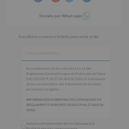
Compartir
Envíalo por Whatsapp
en
whatsapp
Suscríbete a nuestro boletín para estar al día
En
En cumplimiento de los artículos 13 y 14 del
cumplimiento
Reglamento General Europeo de Protección de Datos
de
(UE) 2016/679, de 27 de abril de 2016, le informamos
los
de las características del tratamiento de los datos
artículos
personales recogidos:
13
y
INFORMACIÓN SOBRE PROTECCIÓN DE DATOS
14
(REGLAMENTO EUROPEO 2016/679 de 27 abril de
del
2016)
Reglamento
General
Responsable
: AYUNTAMIENTO DE ALCOBENDAS.
Autorizo el tratamiento de mis datos para la
Europeo
Finalidad
: Información actividades y programas
finalidad descrita anteriormente