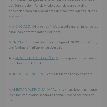
Es momento de agradecer a las familias, a los niños y niñas
del Consejo de Infancia y Adolescencia por su activa
dedicación para dar propuestas que mejoran nuestra ciudad
y planeta.
A la
ONG ABENIN
por su iniciativa solidaria en favor de los
niños con enfermedad de Perthes;
A
UNICEF
por mostrar la nueva Agenda 2030 a los niños y
sus familias e implicar en su abordaje;
A la
FAPA GINER DE LOS RÍOS
y su exposición sobre los
derechos de la infancia;
A
IKADY EDUCACIÓN
con sus juegos tecnológicos y
robóticos;
A
AMISTAD PUEBLO SAHARAUI
y su activismo para que
los niños refugiados saharauis tengan unas vacaciones en
paz;