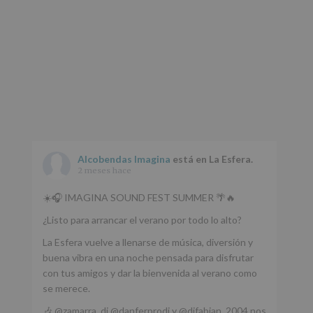
Alcobendas Imagina
está en La Esfera.
2 meses hace
☀️🎧 IMAGINA SOUND FEST SUMMER 🌴🔥
¿Listo para arrancar el verano por todo lo alto?
La Esfera vuelve a llenarse de música, diversión y
buena vibra en una noche pensada para disfrutar
con tus amigos y dar la bienvenida al verano como
se merece.
🎶 @zamarra_dj @danferprodj y @djfabian_2004 nos