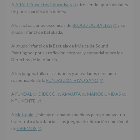
A
ARALI Proyectos Educativos
ofreciendo oportunidades
de participación a los bebés;
A las actuaciones escénicas de
BLOCO DO BALIZA
y su
grupo infantil de batukada,
Al grupo infantil de la Escuela de Música de Sound
Paintingpor por su reflexión corporal y sensorial sobre los
Derechos de la Infancia,
A los juegos, talleres artísticos y actividades consumo
responsable de la
FUNDACIÓN VIVO SANO
,
A
FUNDAL
,
DIDECO
,
AMAUTA
,
MANOS UNIDAS
,
NTUMENTE
;
A
Metronio
siempre tomando medidas para promover un
buen trato a la infancia; a los juegos de educación emocional
de
OKEMOS
.