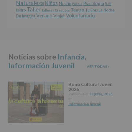
Naturaleza
como
Niños
Noche
Psicologia
San
Poesía
otros
Taller
Teatro
Isidro
Tu Eres La Noche
Talleres Creativos
derechos,
Verano
Voluntariado
Viajar
De Imagina
según
se
explica
en
la
información
adicional.
Noticias sobre
Infancia
,
Información
adicional
:
Información Juvenil
Puede
VER TODAS
»
consultar
el
apartado
Bono Cultural Joven
Aquí
2026
Protegemos
Publicado el
22 junio, 2026
tus
en
Datos
Información Juvenil
de
nuestra
página
web:
www.alcobendas.org