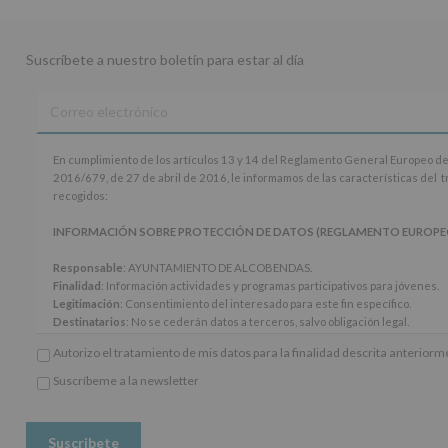
Suscríbete a nuestro boletín para estar al día
En
En cumplimiento de los artículos 13 y 14 del Reglamento General Europeo de
cumplimiento
2016/679, de 27 de abril de 2016, le informamos de las características del 
de
recogidos:
los
artículos
INFORMACIÓN SOBRE PROTECCIÓN DE DATOS (REGLAMENTO EUROPEO 20
13
y
Responsable
: AYUNTAMIENTO DE ALCOBENDAS.
14
Finalidad
: Información actividades y programas participativos para jóvenes.
del
Legitimación
: Consentimiento del interesado para este fin específico.
Reglamento
Destinatarios
: No se cederán datos a terceros, salvo obligación legal.
General
Derechos:
De acceso, rectificación, supresión, así como otros derechos, seg
Autorizo el tratamiento de mis datos para la finalidad descrita anterior
Europeo
adicional.
de
Información adicional
: Puede consultar el apartado Aquí Protegemos tus Da
Suscríbeme a la newsletter
Protección
*
www.alcobendas.org
de
Obligatorio
Datos
(UE)