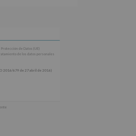
 Protección de Datos (UE)
tratamiento de los datos personales
16/679 de 27 abril de 2016)
ún se explica en la información
mente
tos de nuestra página web: