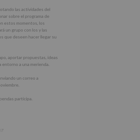
otando las actividades del
onar sobre el programa de
 en estos momentos, los
ará un grupo con los y las
os que deseen hacer llegar su
upo, aportar propuestas, ideas
na entorno a una merienda.
enviando un correo a
noviembre.
bendas participa.