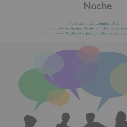
Noche
Publicado el
12 noviembre, 2019
Publicado en:
Imagina tu noche
,
Información Juve
Etiquetado como:
Destacados
,
joven
,
noche
,
tu eres la 