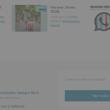
(REGLAMENTO
l
Verano Joven
EUROPEO
2026
2016/679
nio,
Publicado el
17 junio,
de
ción
2026
en
Información
27
Juvenil
abril
de
2016)
Responsable
:
AYUNTAMIENTO
DE
ALCOBENDAS.
Finalidad
:
Información
actividades
y
programas
Convocatorias destacadas
participativos
para
ividades tiempo libre
jóvenes.
Ver todas 
Legitimación
:
io, naturaleza…
Consentimiento
del
sos y talleres