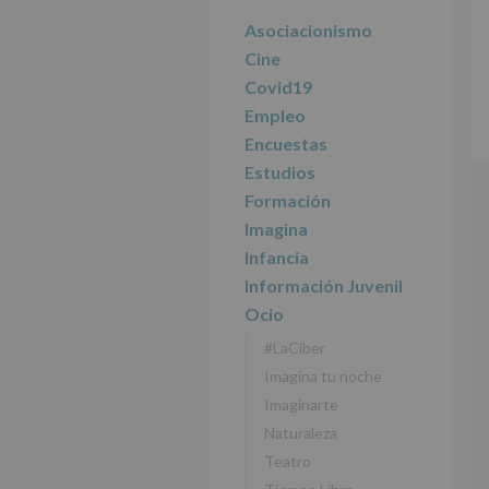
r
n
l
principal
i
c
p
Asociacionismo
n
i
r
Cine
c
p
i
Covid19
i
a
n
Empleo
p
l
c
Encuestas
a
i
l
p
Estudios
a
Formación
l
Imagina
Infancia
Información Juvenil
Ocio
#LaCiber
Imagina tu noche
Imaginarte
Naturaleza
Teatro