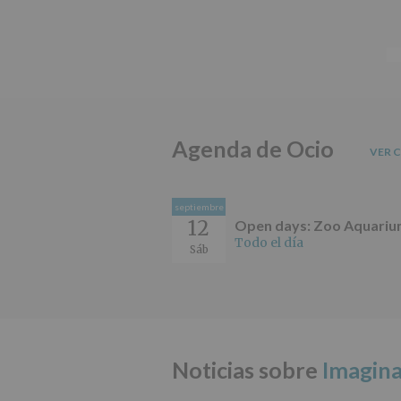
Agenda de Ocio
VER 
septiembre
12
Open days: Zoo Aquari
Todo el día
Sáb
Noticias sobre
Imagina