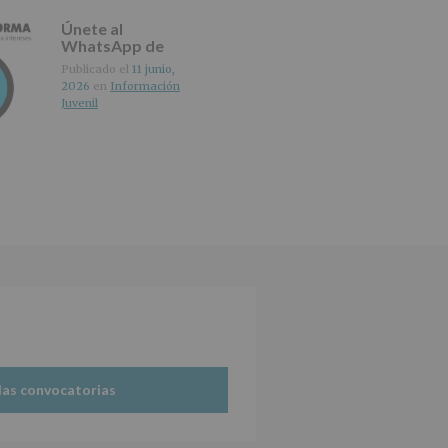
Únete al
WhatsApp de
IMAGINA
Publicado el
11 junio,
2026
en
Información
Juvenil
las convocatorias