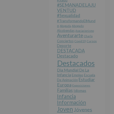
#salud
#SEMANADELAJU
VENTUD
#sexualidad
#TransformandoElMund
O
Abogada
Abogado
Alcobendas
Asociacionismo
Aventurarte
Charla
Conciertos
Covid19
Cursos
Deporte
DESTACADA
Destacado
Destacados
Dia Mundial De La
Infancia
Empleo
Escuela
Estudiar
De Animación
Europa
Exposiciones
Familias
Idiomas
Infancia
Información
Joven
Jóvenes