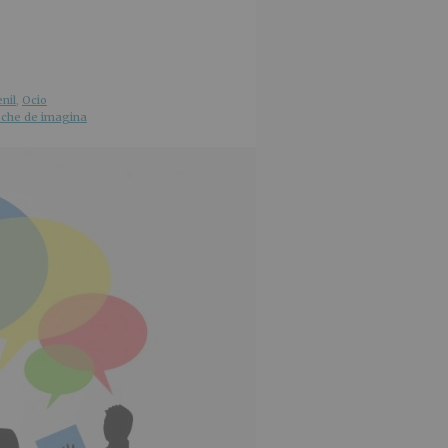
nil
,
Ocio
noche de imagina