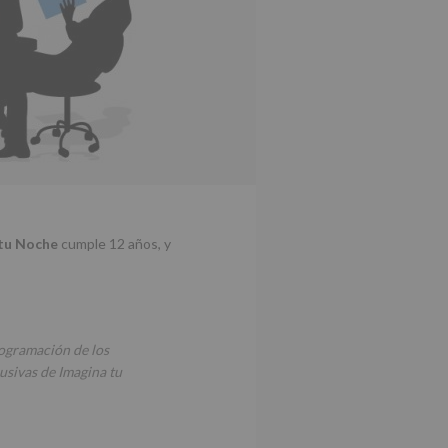
tu Noche
cumple 12 años, y
rogramación de los
usivas de Imagina tu