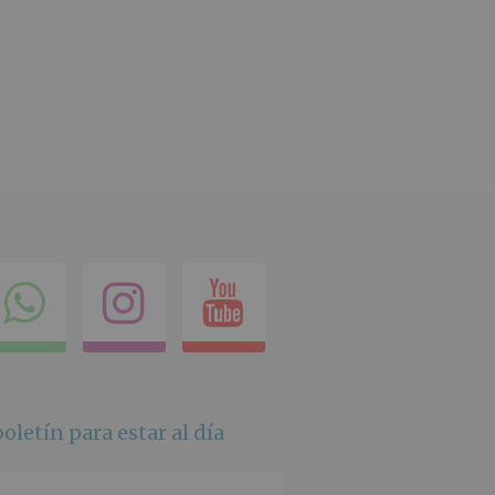
ok
itter
Compartir
Instagram
Youtube
en
whatsapp
oletín para estar al día