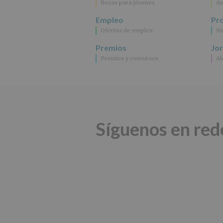
Becas para jóvenes
An
Empleo
Pr
Ofertas de empleo
Mu
Premios
Jo
Premios y concursos
Al
Síguenos en red