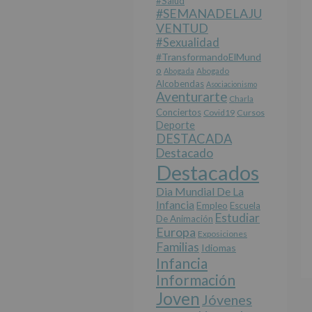
#salud
#SEMANADELAJU
VENTUD
#sexualidad
#TransformandoElMund
O
Abogada
Abogado
Alcobendas
Asociacionismo
Aventurarte
Charla
Conciertos
Covid19
Cursos
Deporte
DESTACADA
Destacado
Destacados
Dia Mundial De La
Infancia
Empleo
Escuela
Estudiar
De Animación
Europa
Exposiciones
Familias
Idiomas
Infancia
Información
Joven
Jóvenes