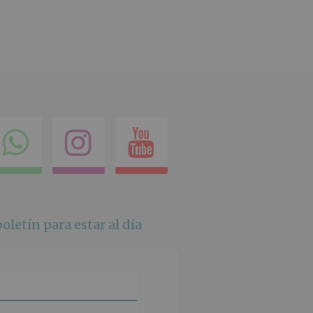
ok
itter
Compartir
Instagram
Youtube
en
whatsapp
oletín para estar al día