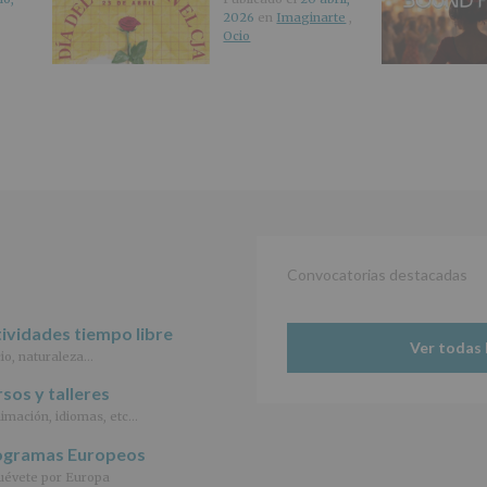
de
2026
en
Imaginarte
,
27
Ocio
abril
de
2016)
Responsable
:
AYUNTAMIENTO
DE
ALCOBENDAS.
Finalidad
:
Información
actividades
y
programas
Convocatorias destacadas
participativos
para
ividades tiempo libre
jóvenes.
Ver todas 
Legitimación
:
io, naturaleza…
Consentimiento
del
sos y talleres
interesado
imación, idiomas, etc…
para
este
ogramas Europeos
fin
évete por Europa