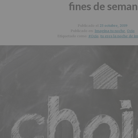
fines de sema
Publicado el
23 octubre, 2019
Publicado en:
Imagina tu noche
,
Ocio
Etiquetado como:
#Ocio
,
tu eres la noche de i