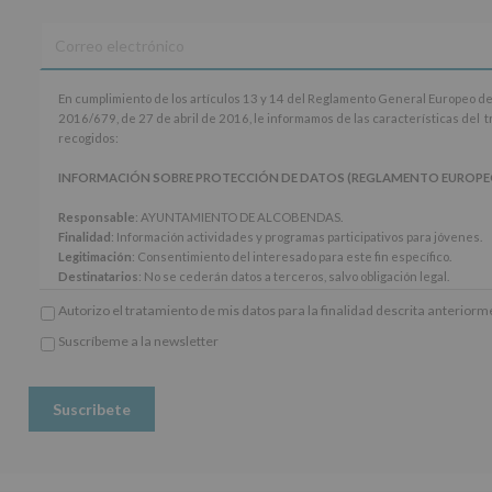
En
En cumplimiento de los artículos 13 y 14 del Reglamento General Europeo de
cumplimiento
2016/679, de 27 de abril de 2016, le informamos de las características del 
de
recogidos:
los
artículos
INFORMACIÓN SOBRE PROTECCIÓN DE DATOS (REGLAMENTO EUROPEO 20
13
y
Responsable
: AYUNTAMIENTO DE ALCOBENDAS.
14
Finalidad
: Información actividades y programas participativos para jóvenes.
del
Legitimación
: Consentimiento del interesado para este fin específico.
Reglamento
Destinatarios
: No se cederán datos a terceros, salvo obligación legal.
General
Derechos:
De acceso, rectificación, supresión, así como otros derechos, seg
Autorizo el tratamiento de mis datos para la finalidad descrita anterior
Europeo
adicional.
de
Información adicional
: Puede consultar el apartado Aquí Protegemos tus Da
Suscríbeme a la newsletter
Protección
*
www.alcobendas.org
de
Obligatorio
Datos
(UE)
2016/679,
de
27
de