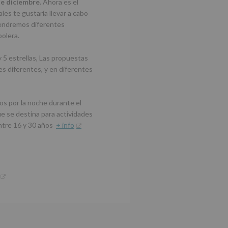
de diciembre
. Ahora es el
les te gustaría llevar a cabo
tendremos diferentes
bolera.
5 estrellas, Las propuestas
s diferentes, y en diferentes
os por la noche durante el
ue se destina para actividades
ntre 16 y 30 años
+ info