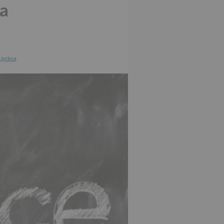
na
magina