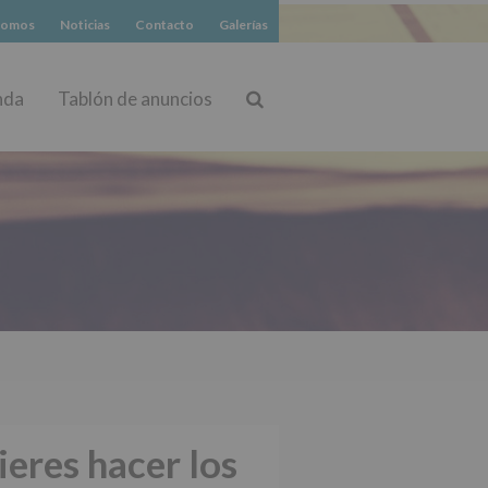
somos
Noticias
Contacto
Galerías
nda
Tablón de anuncios
Buscar
ieres hacer los