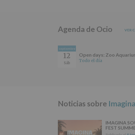
Agenda de Ocio
VER 
septiembre
12
Open days: Zoo Aquari
Todo el día
Sáb
Noticias sobre
Imagina
IMAGINA S
FEST SUMM
Publicado el
8 jun