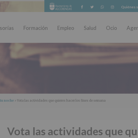
Facebook
Twitter
Whatsapp
Instagram
Quiénes 
sorías
Formación
Empleo
Salud
Ocio
Age
tu noche
> Vota las actividades que quieres hacer los fines de semana
Vota las actividades que qu