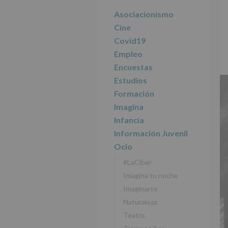
r
n
l
principal
i
c
p
Asociacionismo
n
i
r
Cine
c
p
i
Covid19
i
a
n
Empleo
p
l
c
Encuestas
a
i
l
p
Estudios
a
Formación
l
Imagina
Infancia
Información Juvenil
Ocio
#LaCiber
Imagina tu noche
Imaginarte
Naturaleza
Teatro