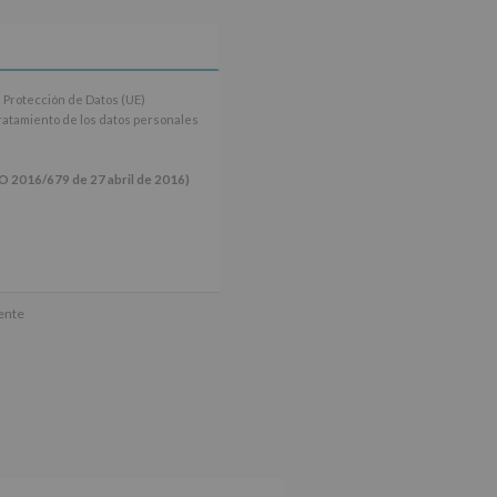
 Protección de Datos (UE)
tratamiento de los datos personales
16/679 de 27 abril de 2016)
ún se explica en la información
mente
tos de nuestra página web: