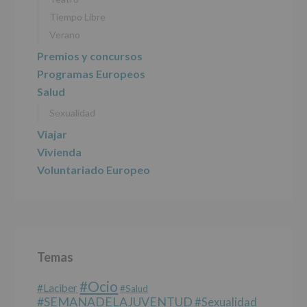
AYUNTAMIENTO
DE
Tiempo Libre
ALCOBENDAS.
Verano
Finalidad
:
Información
Premios y concursos
actividades
Programas Europeos
y
programas
Salud
participativos
Sexualidad
para
jóvenes.
Viajar
Legitimación
:
Consentimiento
Vivienda
del
Voluntariado Europeo
interesado
para
este
fin
específico.
Destinatarios
:
No
Temas
se
cederán
#Ocio
datos
#laciber
#salud
a
#SEMANADELAJUVENTUD
#sexualidad