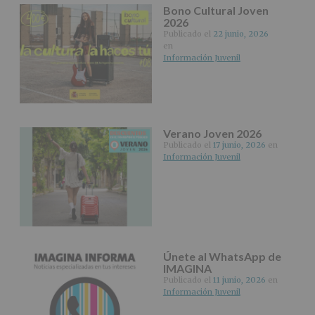
apartado
Bono Cultural Joven
Aquí
2026
Protegemos
Publicado el
22 junio, 2026
tus
en
Datos
Información Juvenil
de
nuestra
página
web:
www.alcobendas.org
Verano Joven 2026
*
Publicado el
17 junio, 2026
en
Obligatorio
Información Juvenil
Únete al WhatsApp de
IMAGINA
Publicado el
11 junio, 2026
en
Información Juvenil