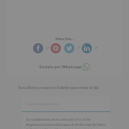
Share this...
Compartir
Envíalo por Whatsapp
en
whatsapp
Suscríbete a nuestro boletín para estar al día
En
En cumplimiento de los artículos 13 y 14 del
cumplimiento
Reglamento General Europeo de Protección de Datos
de