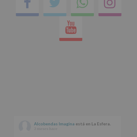
Facebook
Twitter
Comparti
Ins
en
Youtube
whatsap
Alcobendas Imagina
está en La Esfera.
2 meses hace