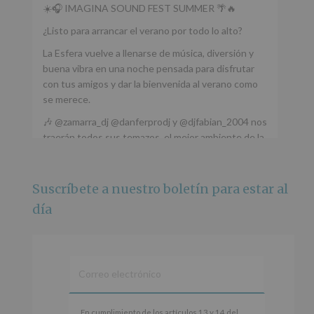
☀️🎧 IMAGINA SOUND FEST SUMMER 🌴🔥
¿Listo para arrancar el verano por todo lo alto?
La Esfera vuelve a llenarse de música, diversión y
buena vibra en una noche pensada para disfrutar
con tus amigos y dar la bienvenida al verano como
se merece.
🎶 @zamarra_dj @danferprodj y @djfabian_2004 nos
traerán todos sus temazos, el mejor ambiente de la
ciudad y un plan que no te puedes perder.
🌅 Porque este
...
Ver más
Suscríbete a nuestro boletín para estar al
Foto
día
Ver en Facebook
·
Compartir
Alcobendas Imagina
está en Recinto
Ferial De Alcobendas.
3 meses hace
IMAGINA SOUND SAN ISDRO
En
En cumplimiento de los artículos 13 y 14 del