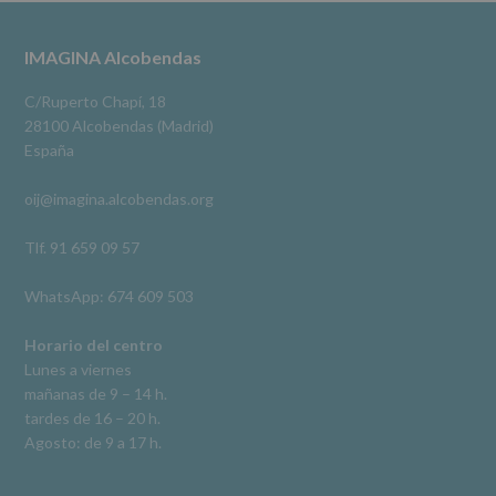
3 meses hace
a
terceros,
#imaginaalcobendas
#alcobendas
#pau
#biblioteca
Footer
IMAGINA Alcobendas
salvo
obligación
Video
legal.
C/Ruperto Chapí, 18
Derechos:
Ver en Facebook
·
Compartir
28100 Alcobendas (Madrid)
De
España
acceso,
rectificación,
oij@imagina.alcobendas.org
supresión,
así
como
Tlf. 91 659 09 57
otros
derechos,
WhatsApp: 674 609 503
según
se
explica
Horario del centro
en
Lunes a viernes
la
mañanas de 9 – 14 h.
información
tardes de 16 – 20 h.
adicional.
Información
Agosto: de 9 a 17 h.
adicional
:
Puede