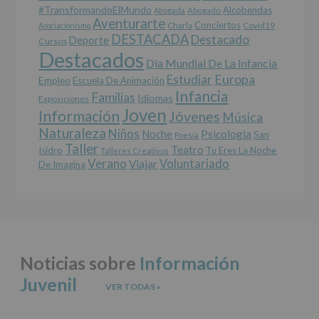
terceros,
#TransformandoElMundo
Alcobendas
Abogada
Abogado
salvo
Aventurarte
Conciertos
Charla
Covid19
Asociacionismo
obligación
DESTACADA
Destacado
Deporte
Cursos
legal.
Destacados
Derechos:
Dia Mundial De La Infancia
De
Europa
Estudiar
Empleo
acceso,
Escuela De Animación
Infancia
rectificación,
Familias
Idiomas
Exposiciones
supresión,
Joven
Información
Jóvenes
Música
así
Naturaleza
como
Niños
Noche
Psicologia
San
Poesía
otros
Taller
Teatro
Isidro
Tu Eres La Noche
Talleres Creativos
derechos,
Verano
Voluntariado
Viajar
De Imagina
según
se
explica
en
la
información
adicional.
Noticias sobre
Información
Información
adicional
:
Juvenil
Puede
VER TODAS
»
consultar
el