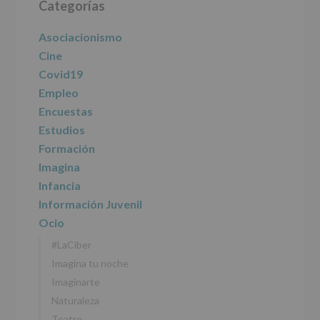
las
Categorías
lateral
características
del
principal
Asociacionismo
tratamiento
de
Cine
los
Covid19
datos
personales
Empleo
recogidos:
Encuestas
Estudios
INFORMACIÓN
SOBRE
Formación
PROTECCIÓN
Imagina
DE
DATOS
Infancia
(REGLAMENTO
Información Juvenil
EUROPEO
2016/679
Ocio
de
#LaCiber
27
abril
Imagina tu noche
de
Imaginarte
2016)
Naturaleza
Responsable
:
Teatro