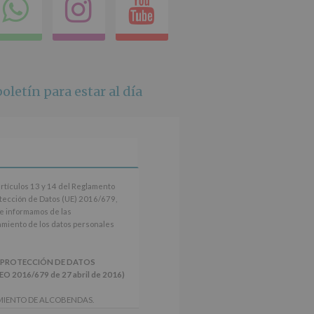
ok
itter
Compartir
Instagram
Youtube
en
whatsapp
oletín para estar al día
artículos 13 y 14 del Reglamento
tección de Datos (UE) 2016/679,
le informamos de las
tamiento de los datos personales
 PROTECCIÓN DE DATOS
2016/679 de 27 abril de 2016)
MIENTO DE ALCOBENDAS.
actividades y programas