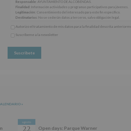
y
Responsable
: AYUNTAMIENTO DE ALCOBENDAS.
14
Finalidad
: Información actividades y programas participativos para jóvenes.
del
Legitimación
: Consentimiento del interesado para este fin específico.
Reglamento
Destinatarios
: No se cederán datos a terceros, salvo obligación legal.
General
Derechos:
De acceso, rectificación, supresión, así como otros derechos, seg
Autorizo el tratamiento de mis datos para la finalidad descrita anterior
Europeo
adicional.
de
Información adicional
: Puede consultar el apartado Aquí Protegemos tus Da
Suscríbeme a la newsletter
Protección
*
www.alcobendas.org
de
Obligatorio
Datos
(UE)
2016/679,
de
27
de
abril
de
2016,
le
informamos
CALENDARIO
»
de
las
características
del
agosto
tratamiento
22
um
Open days: Parque Warner