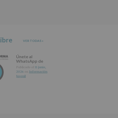
ibre
VER TODAS
»
Únete al
WhatsApp de
IMAGINA
Publicado el
11 junio,
2026
en
Información
Juvenil