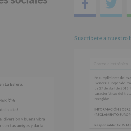
Facebo
Tw
Derechos:
De
acceso,
rectificación,
supresión,
así
como
Suscríbete a nuestro b
otros
derechos,
según
se
explica
en
la
información
En
En cumplimiento de los 
adicional.
cumplimiento
General Europeo de Pro
en La Esfera.
Información
de
de 27 de abril de 2016, 
adicional
:
los
características del tra
Puede
artículos
recogidos:
ER 🌴🔥
consultar
13
el
y
do lo alto?
INFORMACIÓN SOBRE
apartado
14
(REGLAMENTO EUROPEO 
Aquí
del
a, diversión y buena vibra
Protegemos
Reglamento
 con tus amigos y dar la
Responsable
: AYUNTA
tus
General
Finalidad
: Información 