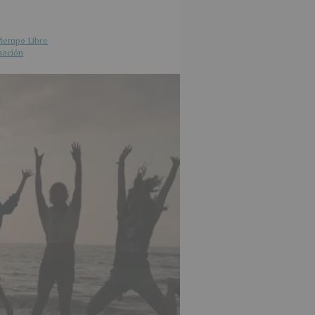
iempo Libre
mación