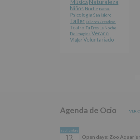
Naturaleza
Música
Niños
Noche
Poesía
Psicologia
San Isidro
Taller
Talleres Creativos
Teatro
Tu Eres La Noche
Verano
De Imagina
Voluntariado
Viajar
Agenda de Ocio
VER 
septiembre
12
Open days: Zoo Aquari