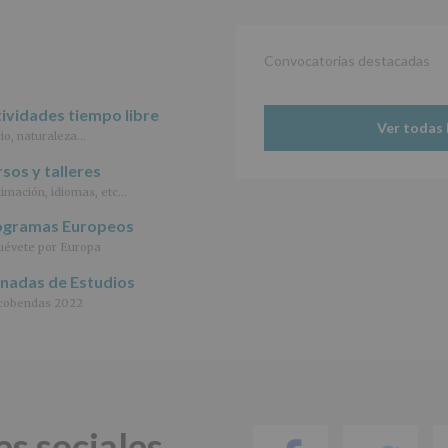
Información
actividades
y
programas
Convocatorias destacadas
participativos
para
ividades tiempo libre
jóvenes.
Ver todas 
Legitimación
:
io, naturaleza…
Consentimiento
del
sos y talleres
interesado
imación, idiomas, etc…
para
este
ogramas Europeos
fin
évete por Europa
específico.
Destinatarios
:
rnadas de Estudios
No
cobendas 2022
se
cederán
datos
a
terceros,
salvo
obligación
es sociales
legal.