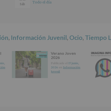
de
Todo el día
Sáb
los
datos
personales
recogidos:
INFORMACIÓN
SOBRE
ión
,
Información Juvenil
,
Ocio
,
Tiempo L
PROTECCIÓN
DE
DATOS
(REGLAMENTO
l
Verano Joven
EUROPEO
2026
2016/679
nio,
Publicado el
17 junio,
de
ción
2026
en
Información
27
Juvenil
abril
de
2016)
Responsable
:
AYUNTAMIENTO
DE
ALCOBENDAS.
Finalidad
: