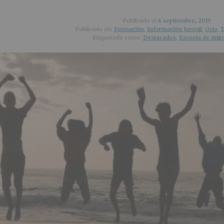
Publicado el
4 septiembre, 2019
Publicado en:
Formación
,
Información Juvenil
,
Ocio
,
T
Etiquetado como:
Destacados
,
Escuela de Ani