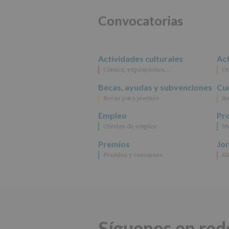
Convocatorias
Actividades culturales
Act
Cómics, exposiciones…
Oc
Becas, ayudas y subvenciones
Cur
Becas para jóvenes
An
Empleo
Pr
Ofertas de empleo
Mu
Premios
Jo
Premios y concursos
Al
Síguenos en red