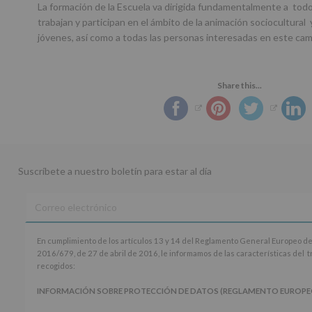
La formación de la Escuela va dirigida fundamentalmente a tod
trabajan y participan en el ámbito de la animación sociocultural 
jóvenes, así como a todas las personas interesadas en este ca
Share this...
Suscríbete a nuestro boletín para estar al día
En
En cumplimiento de los artículos 13 y 14 del Reglamento General Europeo de
cumplimiento
2016/679, de 27 de abril de 2016, le informamos de las características del 
de
recogidos:
los
artículos
INFORMACIÓN SOBRE PROTECCIÓN DE DATOS (REGLAMENTO EUROPEO 20
13