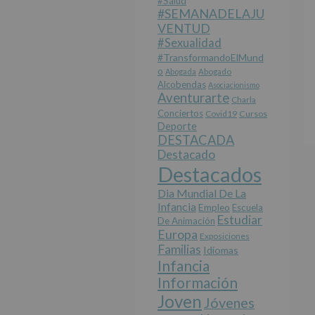
#salud
#SEMANADELAJU
VENTUD
#sexualidad
#TransformandoElMund
O
Abogada
Abogado
Alcobendas
Asociacionismo
Aventurarte
Charla
Conciertos
Covid19
Cursos
Deporte
DESTACADA
Destacado
Destacados
Dia Mundial De La
Infancia
Empleo
Escuela
Estudiar
De Animación
Europa
Exposiciones
Familias
Idiomas
Infancia
Información
Joven
Jóvenes