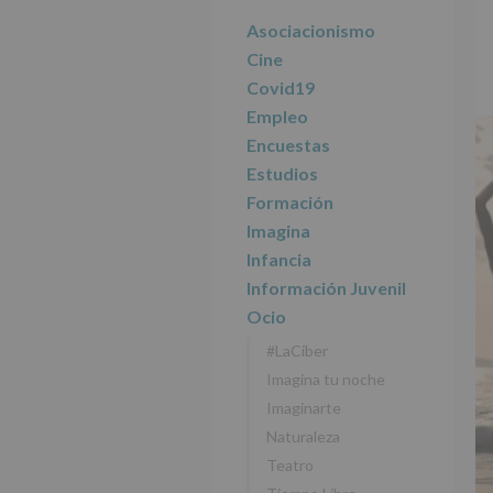
r
n
l
principal
i
c
p
Asociacionismo
n
i
r
Cine
c
p
i
Covid19
i
a
n
Empleo
p
l
c
Encuestas
a
i
l
p
Estudios
a
Formación
l
Imagina
Infancia
Información Juvenil
Ocio
#LaCiber
Imagina tu noche
Imaginarte
Naturaleza
Teatro