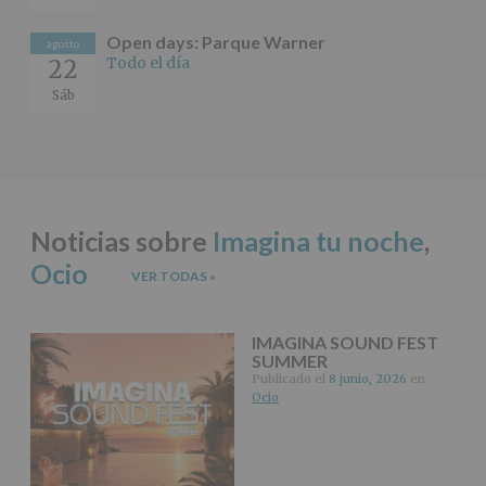
Protegemos
tus
Open days: Parque Warner
Datos
agosto
Todo el día
22
de
nuestra
Sáb
página
web:
www.alcobendas.org
*
Obligatorio
Noticias sobre
Imagina tu noche
,
Ocio
VER TODAS
»
IMAGINA SOUND FEST
SUMMER
Publicado el
8 junio, 2026
en
Ocio