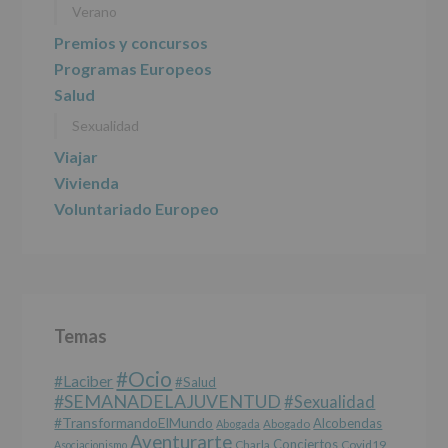
ALCOBENDAS.
Verano
Finalidad
:
Información
Premios y concursos
actividades
Programas Europeos
y
programas
Salud
participativos
Sexualidad
para
jóvenes.
Viajar
Legitimación
:
Consentimiento
Vivienda
del
Voluntariado Europeo
interesado
para
este
fin
específico.
Destinatarios
:
No
Temas
se
cederán
#Ocio
datos
#laciber
#salud
a
#SEMANADELAJUVENTUD
#sexualidad
terceros,
#TransformandoElMundo
Alcobendas
Abogada
Abogado
salvo
Aventurarte
Conciertos
Charla
Covid19
Asociacionismo