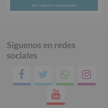
Ver todas las convocatorias
Síguenos en redes
sociales
Facebook
Twitter
Comparti
Ins
en
Youtube
whatsap