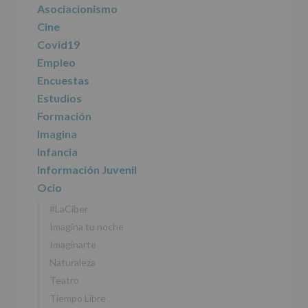
principal
Asociacionismo
tratamiento
de
Cine
los
Covid19
datos
personales
Empleo
recogidos:
Encuestas
Estudios
INFORMACIÓN
SOBRE
Formación
PROTECCIÓN
Imagina
DE
DATOS
Infancia
(REGLAMENTO
Información Juvenil
EUROPEO
2016/679
Ocio
de
#LaCiber
27
abril
Imagina tu noche
de
Imaginarte
2016)
Naturaleza
Responsable
:
Teatro
AYUNTAMIENTO
DE
Tiempo Libre