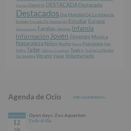
obligación
DESTACADA
Destacado
Deporte
Cursos
legal.
Destacados
Derechos:
Dia Mundial De La Infancia
De
Europa
Estudiar
Empleo
acceso,
Escuela De Animación
Infancia
rectificación,
Familias
Idiomas
Exposiciones
supresión,
Joven
Información
Jóvenes
Música
así
Naturaleza
como
Niños
Noche
Psicologia
San
Poesía
otros
Taller
Teatro
Isidro
Tu Eres La Noche
Talleres Creativos
derechos,
Verano
Voluntariado
Viajar
De Imagina
según
se
explica
en
la
información
adicional.
Agenda de Ocio
Información
VER CALENDARIO
»
adicional
:
Puede
consultar
Open days: Zoo Aquarium
septiembre
el
Todo el día
12
apartado
Aquí
Sáb