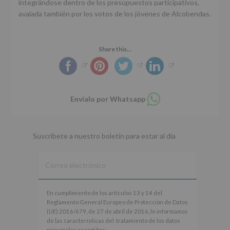
integrándose dentro de los presupuestos participativos,
avalada también por los votos de los jóvenes de Alcobendas.
Share this...
Compartir
Envíalo por Whatsapp
en
whatsapp
Suscríbete a nuestro boletín para estar al día
En
En cumplimiento de los artículos 13 y 14 del
cumplimiento
Reglamento General Europeo de Protección de Datos
de
(UE) 2016/679, de 27 de abril de 2016, le informamos
los
de las características del tratamiento de los datos
artículos
personales recogidos: