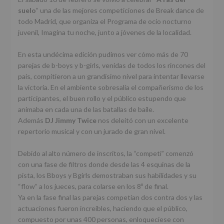
suelo
” una de las mejores competiciones de Break dance de
todo Madrid, que organiza el Programa de ocio nocturno
juvenil, Imagina tu noche, junto a jóvenes de la localidad.
En esta undécima edición pudimos ver cómo más de 70
parejas de b-boys y b-girls, venidas de todos los rincones del
país, compitieron a un grandísimo nivel para intentar llevarse
la victoria. En el ambiente sobresalía el compañerismo de los
participantes, el buen rollo y el público estupendo que
animaba en cada una de las batallas de baile.
Además
DJ Jimmy Twice
nos deleitó con un excelente
repertorio musical y con un jurado de gran nivel.
Debido al alto número de inscritos, la “competi” comenzó
con una fase de filtros donde desde las 4 esquinas de la
pista, los Bboys y Bgirls demostraban sus habilidades y su
“flow” a los jueces, para colarse en los 8º de final.
Ya en la fase final las parejas competían dos contra dos y las
actuaciones fueron increíbles, haciendo que el público,
compuesto por unas 400 personas, enloqueciese con