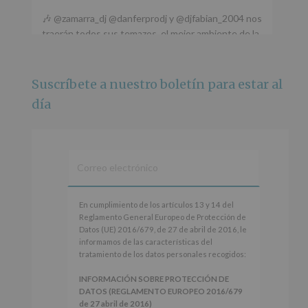
🎶 @zamarra_dj @danferprodj y @djfabian_2004 nos
traerán todos sus temazos, el mejor ambiente de la
ciudad y un plan que no te puedes perder.
🌅 Porque este
...
Ver más
Suscríbete a nuestro boletín para estar al
Foto
día
Ver en Facebook
·
Compartir
Alcobendas Imagina
está en Recinto
Ferial De Alcobendas.
3 meses hace
IMAGINA SOUND SAN ISDRO
En
En cumplimiento de los artículos 13 y 14 del
cumplimiento
Reglamento General Europeo de Protección de
Esta noche la Zona Joven saltará a ritmo de
de
Datos (UE) 2016/679, de 27 de abril de 2016, le
@s.hidalgo.v y @joel_jowe
los
informamos de las características del
artículos
tratamiento de los datos personales recogidos:
Dos fantásticas novedades para disfrutar sin parar.
13
y
INFORMACIÓN SOBRE PROTECCIÓN DE
📍 Zona Joven
14
DATOS (REGLAMENTO EUROPEO 2016/679
🎫 Entrada libre hasta completar aforo
del
de 27 abril de 2016)