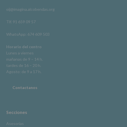
rectificación,
oij@imagina.alcobendas.org
supresión,
así
como
Tlf. 91 659 09 57
otros
derechos,
WhatsApp: 674 609 503
según
se
explica
Horario del centro
en
Lunes a viernes
la
mañanas de 9 – 14 h.
información
tardes de 16 – 20 h.
adicional.
Información
Agosto: de 9 a 17 h.
adicional
:
Puede
consultar
Contactanos
el
apartado
Aquí
Protegemos
tus
Secciones
Datos
de
Asesorías
nuestra