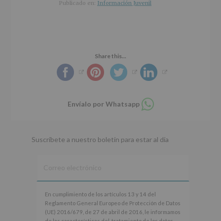
r
n
l
Publicado en:
Información Juvenil
i
c
p
n
i
r
c
p
i
i
a
n
p
l
c
Share this...
a
i
l
p
a
l
Compartir
Envíalo por Whatsapp
en
whatsapp
Suscríbete a nuestro boletín para estar al día
En
En cumplimiento de los artículos 13 y 14 del
cumplimiento
Reglamento General Europeo de Protección de Datos
de
(UE) 2016/679, de 27 de abril de 2016, le informamos
los
de las características del tratamiento de los datos