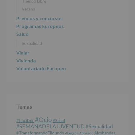
DE
Tiempo Libre
ALCOBENDAS.
Verano
Finalidad
:
Información
Premios y concursos
actividades
Programas Europeos
y
programas
Salud
participativos
Sexualidad
para
jóvenes.
Viajar
Legitimación
:
Consentimiento
Vivienda
del
Voluntariado Europeo
interesado
para
este
fin
específico.
Destinatarios
:
No
Temas
se
cederán
#Ocio
datos
#laciber
#salud
a
#SEMANADELAJUVENTUD
#sexualidad
terceros,
#TransformandoElMundo
Alcobendas
Abogada
Abogado