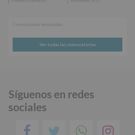
Premios y concursos
Alcobendas 2022
Convocatorias destacadas
Ver todas las convocatorias
Síguenos en redes
sociales
Facebook
Twitter
Comparti
Ins