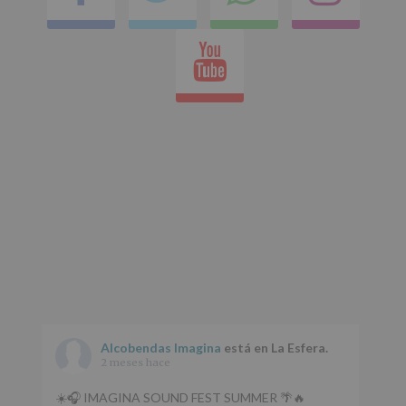
en
Youtube
whatsap
Alcobendas Imagina
está en La Esfera.
2 meses hace
☀️🎧 IMAGINA SOUND FEST SUMMER 🌴🔥