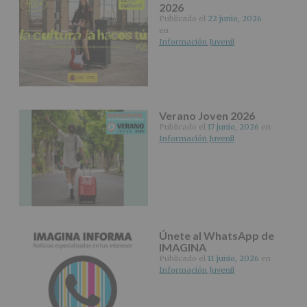
Aquí
2026
Protegemos
Publicado el
22 junio, 2026
tus
en
Datos
Información Juvenil
de
nuestra
página
web:
www.alcobendas.org
Verano Joven 2026
*
Publicado el
17 junio, 2026
en
Obligatorio
Información Juvenil
Únete al WhatsApp de
IMAGINA
Publicado el
11 junio, 2026
en
Información Juvenil