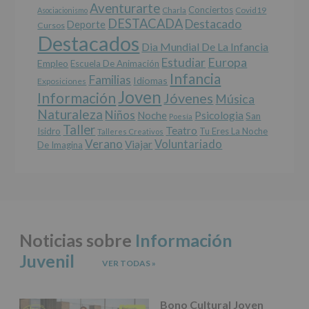
salvo
Aventurarte
Conciertos
Charla
Covid19
Asociacionismo
obligación
DESTACADA
Destacado
Deporte
Cursos
legal.
Destacados
Derechos:
Dia Mundial De La Infancia
De
Europa
Estudiar
Empleo
acceso,
Escuela De Animación
Infancia
rectificación,
Familias
Idiomas
Exposiciones
supresión,
Joven
Información
Jóvenes
Música
así
Naturaleza
como
Niños
Noche
Psicologia
San
Poesía
otros
Taller
Teatro
Isidro
Tu Eres La Noche
Talleres Creativos
derechos,
Verano
Voluntariado
Viajar
De Imagina
según
se
explica
en
la
información
adicional.
Noticias sobre
Información
Información
adicional
:
Juvenil
Puede
VER TODAS
»
consultar
el
apartado
Bono Cultural Joven