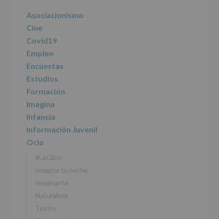
del
principal
Asociacionismo
tratamiento
de
Cine
los
Covid19
datos
personales
Empleo
recogidos:
Encuestas
Estudios
INFORMACIÓN
SOBRE
Formación
PROTECCIÓN
Imagina
DE
DATOS
Infancia
(REGLAMENTO
Información Juvenil
EUROPEO
2016/679
Ocio
de
#LaCiber
27
abril
Imagina tu noche
de
Imaginarte
2016)
Naturaleza
Responsable
:
Teatro
AYUNTAMIENTO