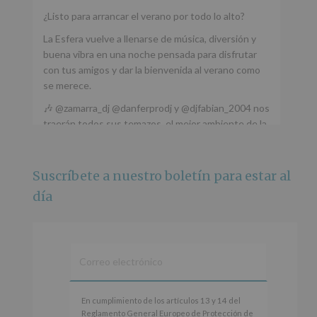
¿Listo para arrancar el verano por todo lo alto?
La Esfera vuelve a llenarse de música, diversión y
buena vibra en una noche pensada para disfrutar
con tus amigos y dar la bienvenida al verano como
se merece.
🎶 @zamarra_dj @danferprodj y @djfabian_2004 nos
traerán todos sus temazos, el mejor ambiente de la
ciudad y un plan que no te puedes perder.
🌅 Porque este
...
Ver más
Suscríbete a nuestro boletín para estar al
Foto
día
Ver en Facebook
·
Compartir
Alcobendas Imagina
está en Recinto
Ferial De Alcobendas.
3 meses hace
IMAGINA SOUND SAN ISDRO
En
En cumplimiento de los artículos 13 y 14 del
cumplimiento
Reglamento General Europeo de Protección de