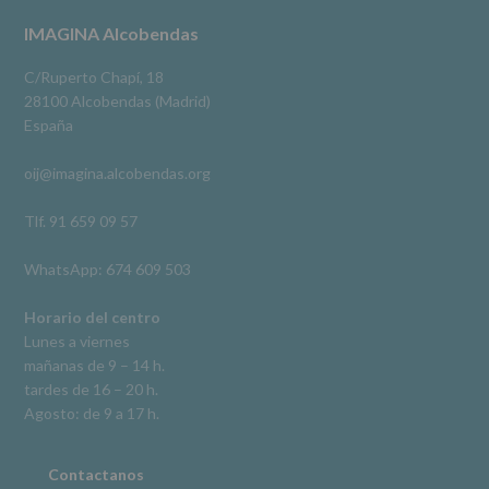
terceros,
#imaginaalcobendas
#alcobendas
#pau
#biblioteca
Footer
IMAGINA Alcobendas
salvo
obligación
Video
legal.
C/Ruperto Chapí, 18
Derechos:
Ver en Facebook
·
Compartir
28100 Alcobendas (Madrid)
De
España
acceso,
rectificación,
oij@imagina.alcobendas.org
supresión,
así
como
Tlf. 91 659 09 57
otros
derechos,
WhatsApp: 674 609 503
según
se
explica
Horario del centro
en
Lunes a viernes
la
mañanas de 9 – 14 h.
información
tardes de 16 – 20 h.
adicional.
Información
Agosto: de 9 a 17 h.
adicional
:
Puede
consultar
Contactanos
el